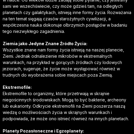
sami we wszechświecie, czy może gdzieś tam, na odległych
planetach czy galaktykach, istnieją inne formy życia. Rozważania
na ten temat sięgają czasów starożytnych cywilizacji, a
współczesna nauka dokonuje olbrzymich postępów w badaniu
tego niezwykłego zagadnienia.
Ziemia jako Jedyne Znane Źródło Życia:
Wszystkie znane nam formy życia istnieją na naszej planecie,
Ziemi. Jednak odnalezienie mikrobów w ekstremalnych
warunkach, na przykład w gorących źródłach czy lodowych
jeziorach, sugeruje, że życie może występować również w
trudnych do wyobrażenia sobie miejscach poza Ziemią.
Ekstremofile:
Ekstremofile to organizmy, które przetrwają w skrajnie
niegościnnych środowiskach. Mogą to być bakterie, archeony
lub eukarionty. Odkrycie ekstremofili na Ziemi poszerza naszą
wiedzę o możliwościach życia w skrajnych warunkach i
podpowiada, że może ono istnieć również na innych planetach.
Planety Pozasłoneczne i Egzoplanety: