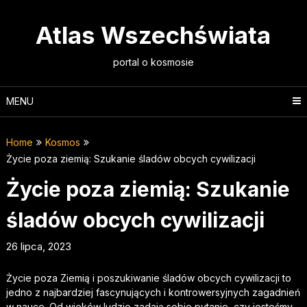
Skip
to
Atlas Wszechświata
content
portal o kosmosie
MENU
Home
Kosmos
Życie poza ziemią: Szukanie śladów obcych cywilizacji
Życie poza ziemią: Szukanie
śladów obcych cywilizacji
26 lipca, 2023
Życie poza Ziemią i poszukiwanie śladów obcych cywilizacji to
jedno z najbardziej fascynujących i kontrowersyjnych zagadnień
w nauce. Od wieków ludzie zadają sobie pytanie, czy jesteśmy