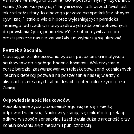
Paradoks Fermiego to pytanie, które postawił słynny fizyk Enrico
Fermi: „Gdzie wszyscy są?” Innymi słowy, jeśli wszechświat jest
tak rozległy i stary, to dlaczego jeszcze nie spotkaliśmy obcych
cywilizacji? Istnieje wiele hipotez wyjaśniających paradoks
Fermiego, od rzadkich i przypadkowych zdarzeń potrzebnych
do powstania życia, po możliwość, że obce cywilizacje po
prostu jeszcze nas nie zauważyły lub wybierają się ukrywać.
Potrzeba Badania:
Nieustające zainteresowanie życiem pozaziemskim motywuje
naukowców do ciągłego badania kosmosu. Wykorzystanie
coraz bardziej zaawansowanych teleskopów, sond kosmicznych
i technik detekcji pozwala na poszerzanie naszej wiedzy o
układach planetarnych, atmosferach i potencjalnie życiu poza
Ziemią.
Odpowiedzialność Naukowców:
Poszukiwanie życia pozaziemskiego wiąże się z wielką
odpowiedzialnością. Naukowcy starają się unikać interpretacji
odkryć w sposób sensacyjny i zachowują dużą ostrożność przy
komunikowaniu się z mediami i publicznością.