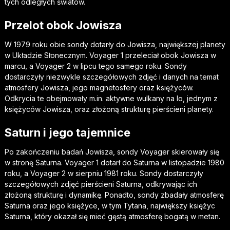
tych odległych światów.
Przelot obok Jowisza
W 1979 roku obie sondy dotarły do Jowisza, największej planety
w Układzie Słonecznym. Voyager 1 przeleciał obok Jowisza w
marcu, a Voyager 2 w lipcu tego samego roku. Sondy
dostarczyły niezwykle szczegółowych zdjęć i danych na temat
atmosfery Jowisza, jego magnetosfery oraz księżyców.
Odkrycia te obejmowały m.in. aktywne wulkany na Io, jednym z
księżyców Jowisza, oraz złożoną strukturę pierścieni planety.
Saturn i jego tajemnice
Po zakończeniu badań Jowisza, sondy Voyager skierowały się
w stronę Saturna. Voyager 1 dotarł do Saturna w listopadzie 1980
roku, a Voyager 2 w sierpniu 1981 roku. Sondy dostarczyły
szczegółowych zdjęć pierścieni Saturna, odkrywając ich
złożoną strukturę i dynamikę. Ponadto, sondy zbadały atmosferę
Saturna oraz jego księżyce, w tym Tytana, największy księżyc
Saturna, który okazał się mieć gęstą atmosferę bogatą w metan.