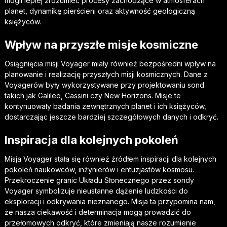
mogli lepiej zrozumieć procesy zachodzące w atmosferach
planet, dynamikę pierścieni oraz aktywność geologiczną
księżyców.
Wpływ na przyszłe misje kosmiczne
Osiągnięcia misji Voyager miały również bezpośredni wpływ na
planowanie i realizację przyszłych misji kosmicznych. Dane z
Voyagerów były wykorzystywane przy projektowaniu sond
takich jak Galileo, Cassini czy New Horizons. Misje te
kontynuowały badania zewnętrznych planet i ich księżyców,
dostarczając jeszcze bardziej szczegółowych danych i odkryć.
Inspiracja dla kolejnych pokoleń
Misja Voyager stała się również źródłem inspiracji dla kolejnych
pokoleń naukowców, inżynierów i entuzjastów kosmosu.
Przekroczenie granic Układu Słonecznego przez sondy
Voyager symbolizuje nieustanne dążenie ludzkości do
eksploracji i odkrywania nieznanego. Misja ta przypomina nam,
że nasza ciekawość i determinacja mogą prowadzić do
przełomowych odkryć, które zmieniają nasze rozumienie