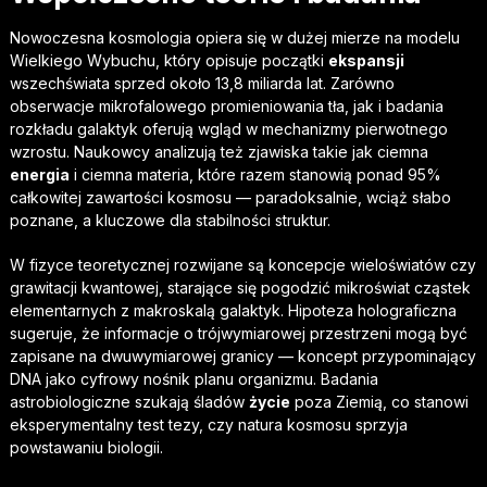
Nowoczesna kosmologia opiera się w dużej mierze na modelu
Wielkiego Wybuchu, który opisuje początki
ekspansji
wszechświata sprzed około 13,8 miliarda lat. Zarówno
obserwacje mikrofalowego promieniowania tła, jak i badania
rozkładu galaktyk oferują wgląd w mechanizmy pierwotnego
wzrostu. Naukowcy analizują też zjawiska takie jak ciemna
energia
i ciemna materia, które razem stanowią ponad 95%
całkowitej zawartości kosmosu — paradoksalnie, wciąż słabo
poznane, a kluczowe dla stabilności struktur.
W fizyce teoretycznej rozwijane są koncepcje wieloświatów czy
grawitacji kwantowej, starające się pogodzić mikroświat cząstek
elementarnych z makroskalą galaktyk. Hipoteza holograficzna
sugeruje, że informacje o trójwymiarowej przestrzeni mogą być
zapisane na dwuwymiarowej granicy — koncept przypominający
DNA jako cyfrowy nośnik planu organizmu. Badania
astrobiologiczne szukają śladów
życie
poza Ziemią, co stanowi
eksperymentalny test tezy, czy natura kosmosu sprzyja
powstawaniu biologii.