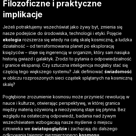
Filozoficzne i praktyczne
implikacje
Jeżeli potraktujemy wszechświat jako żywy byt, zmienia się
nasze podejście do środowiska, technologii i etyki. Pojęcie
ekologia
rozszerza się wtedy na całą skalę kosmiczną, a ludzka
działalność – od terraformowania planet po eksplorację
księżyców – staje się ingerencją w organizm, który sam nasiąka
historią gwiazd i galaktyk. Zrodzi to pytania o odpowiedzialność
i granice ekspansji. Czy sztuczna inteligencja mogłaby stać się
częścią tego większego systemu? Jak definiować
świadomość
w obliczu rozproszonych sieci cząstek splątanych na kosmiczną
skalę?
Pogłębione zrozumienie kosmosu może przynieść rewolucję w
nauce i kulturze, otwierając perspektywę, w której granica
między materią ożywioną a nieożywioną staje się płynna. Bez
względu na ostateczną odpowiedź, badania nad żywym
wszechświatem wzbogacają nasze myślenie o miejscu
człowieka we
światopoglądzie
i zachęcają do dalszego
odkrywania tajemnic niezmierzonego
kosmosu
.