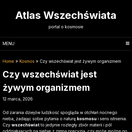
Skip
to
Atlas Wszechświata
content
portal o kosmosie
MENU
Home
Kosmos
Czy wszechświat jest żywym organizmem
Czy wszechświat jest
żywym organizmem
12 marca, 2026
Od zarania dziejów ludzkość spogląda w otchłań nocnego
nieba, zadając sobie pytania o naturę
kosmosu
i sens istnienia.
Czy
wszechświat
to jedynie rozległy zbiór materii i pól
oddziałujących na siebie z zimną precyzją, czy może można go