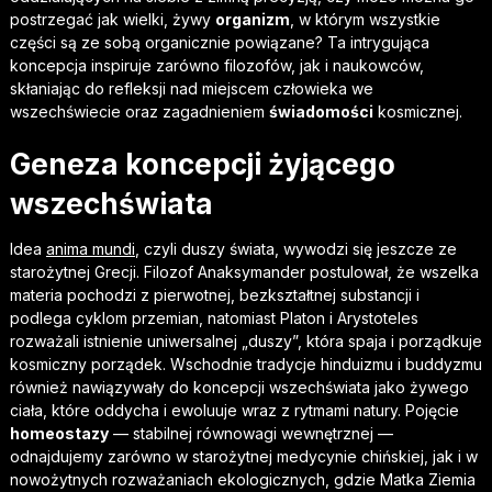
postrzegać jak wielki, żywy
organizm
, w którym wszystkie
części są ze sobą organicznie powiązane? Ta intrygująca
koncepcja inspiruje zarówno filozofów, jak i naukowców,
skłaniając do refleksji nad miejscem człowieka we
wszechświecie oraz zagadnieniem
świadomości
kosmicznej.
Geneza koncepcji żyjącego
wszechświata
Idea
anima mundi
, czyli duszy świata, wywodzi się jeszcze ze
starożytnej Grecji. Filozof Anaksymander postulował, że wszelka
materia pochodzi z pierwotnej, bezkształtnej substancji i
podlega cyklom przemian, natomiast Platon i Arystoteles
rozważali istnienie uniwersalnej „duszy”, która spaja i porządkuje
kosmiczny porządek. Wschodnie tradycje hinduizmu i buddyzmu
również nawiązywały do koncepcji wszechświata jako żywego
ciała, które oddycha i ewoluuje wraz z rytmami natury. Pojęcie
homeostazy
— stabilnej równowagi wewnętrznej —
odnajdujemy zarówno w starożytnej medycynie chińskiej, jak i w
nowożytnych rozważaniach ekologicznych, gdzie Matka Ziemia