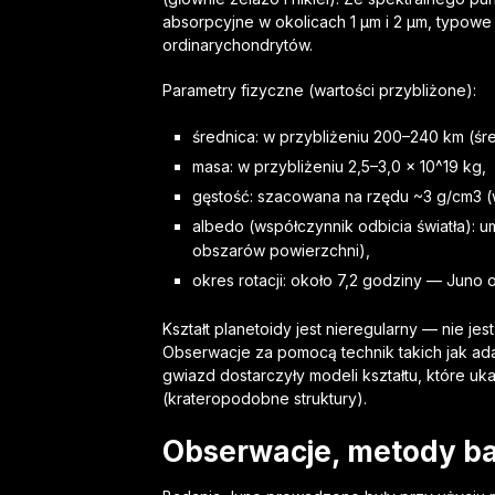
absorpcyjne w okolicach 1 µm i 2 µm, typow
ordinarychondrytów.
Parametry fizyczne (wartości przybliżone):
średnica: w przybliżeniu 200–240 km (śr
masa: w przybliżeniu 2,5–3,0 × 10^19 kg,
gęstość: szacowana na rzędu ~3 g/cm3 (w
albedo (współczynnik odbicia światła): 
obszarów powierzchni),
okres rotacji: około 7,2 godziny — Juno
Kształt planetoidy jest nieregularny — nie jest
Obserwacje za pomocą technik takich jak adap
gwiazd dostarczyły modeli kształtu, które u
(krateropodobne struktury).
Obserwacje, metody ba