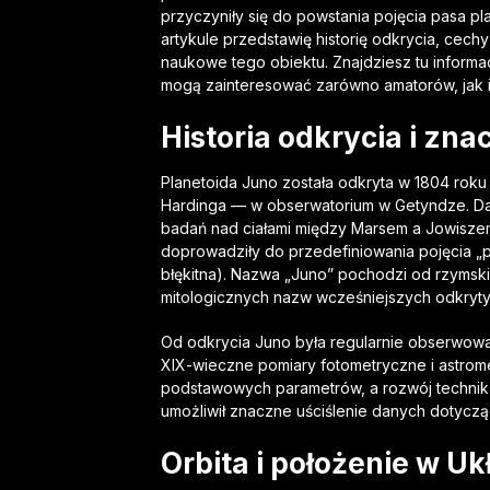
przyczyniły się do powstania pojęcia pasa pl
artykule przedstawię historię odkrycia, cech
naukowe tego obiektu. Znajdziesz tu informa
mogą zainteresować zarówno amatorów, jak i
Historia odkrycia i zn
Planetoida Juno została odkryta w 1804 rok
Hardinga — w obserwatorium w Getyndze. Dat
badań nad ciałami między Marsem a Jowiszem
doprowadziły do przedefiniowania pojęcia „pl
błękitna). Nazwa „Juno” pochodzi od rzymskie
mitologicznych nazw wcześniejszych odkrytyc
Od odkrycia Juno była regularnie obserwowan
XIX-wieczne pomiary fotometryczne i astromet
podstawowych parametrów, a rozwój technik
umożliwił znaczne uściślenie danych dotycząc
Orbita i położenie w U