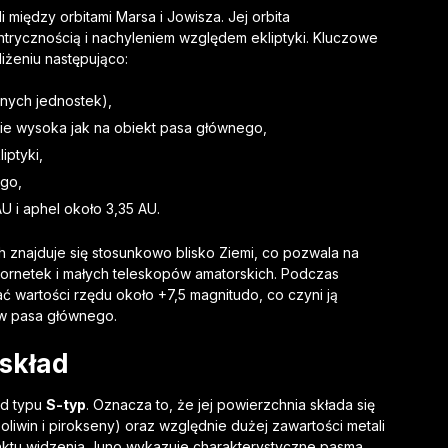
i między orbitami Marsa i Jowisza. Jej orbita
trycznością i nachyleniem względem ekliptyki. Kluczowe
iżeniu następująco:
znych jednostek),
ie wysoka jak na obiekt pasa głównego,
iptyki,
ego,
U i aphel około 3,35 AU.
 znajduje się stosunkowo blisko Ziemi, co pozwala na
lornetek i małych teleskopów amatorskich. Podczas
ć wartości rzędu około +7,5 magnitudo, co czyni ją
ów pasa głównego.
 skład
id typu
S-typ
. Oznacza to, że jej powierzchnia składa się
 oliwin i pirokseny) oraz względnie dużej zawartości metali
punktu widzenia Juno wykazuje charakterystyczne pasma