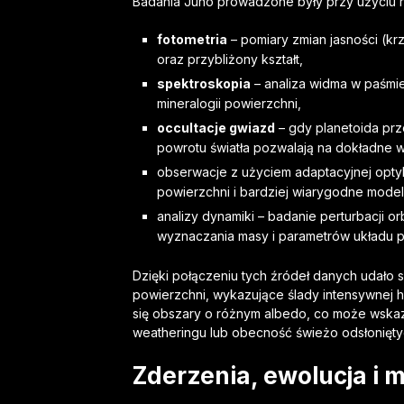
Badania Juno prowadzone były przy użyciu r
fotometria
– pomiary zmian jasności (krz
oraz przybliżony kształt,
spektroskopia
– analiza widma w paśmie
mineralogii powierzchni,
occultacje gwiazd
– gdy planetoida prz
powrotu światła pozwalają na dokładne 
obserwacje z użyciem adaptacyjnej optyk
powierzchni i bardziej wiarygodne modele
analizy dynamiki – badanie perturbacji or
wyznaczania masy i parametrów układu p
Dzięki połączeniu tych źródeł danych udało si
powierzchni, wykazujące ślady intensywnej h
się obszary o różnym albedo, co może wska
weatheringu lub obecność świeżo odsłonięty
Zderzenia, ewolucja i 