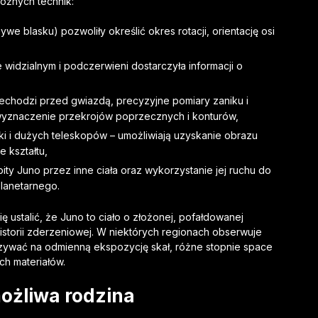
óżnych technik:
ywe blasku) pozwoliły określić okres rotacji, orientację osi
 widzialnym i podczerwieni dostarczyła informacji o
echodzi przed gwiazdą, precyzyjne pomiary zaniku i
wyznaczenie przekrojów poprzecznych i konturów,
i i dużych teleskopów – umożliwiają uzyskanie obrazu
 kształtu,
bity Juno przez inne ciała oraz wykorzystanie jej ruchu do
lanetarnego.
ę ustalić, że Juno to ciało o złożonej, pofałdowanej
istorii zderzeniowej. W niektórych regionach obserwuje
zywać na odmienną ekspozycję skał, różne stopnie space
ch materiałów.
możliwa rodzina