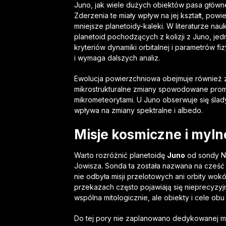
Juno, jak wiele dużych obiektów pasa główneg
Zderzenia te miały wpływ na jej kształt, pow
mniejsze planetoidy-kaleki. W literaturze nauk
planetoid pochodzących z kolizji z Juno, jedn
kryteriów dynamiki orbitalnej i parametrów fi
i wymaga dalszych analiz.
Ewolucja powierzchniowa obejmuje również 
mikrostrukturalne zmiany spowodowane prom
mikrometeorytami. U Juno obserwuje się ślad
wpływa na zmiany spektralne i albedo.
Misje kosmiczne i myln
Warto rozróżnić planetoidę
Juno
od sondy N
Jowisza. Sonda ta została nazwana na cześć r
nie odbyła misji przelotowych ani orbity wok
przekazach często pojawiają się nieprecyzyjn
wspólna mitologicznie, ale obiekty i cele obu
Do tej pory nie zaplanowano dedykowanej mis