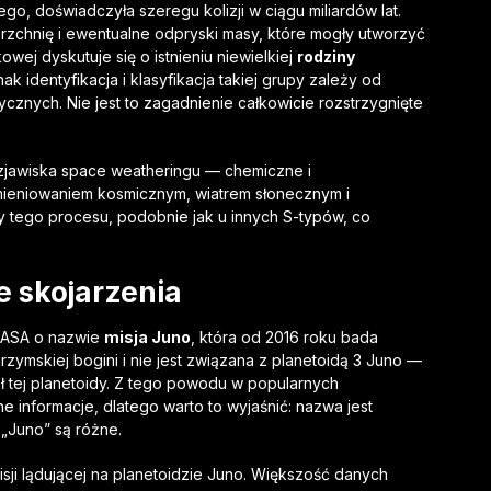
o, doświadczyła szeregu kolizji w ciągu miliardów lat.
ierzchnię i ewentualne odpryski masy, które mogły utworzyć
owej dyskutuje się o istnieniu niewielkiej
rodziny
ak identyfikacja i klasyfikacja takiej grupy zależy od
zycznych. Nie jest to zagadnienie całkowicie rozstrzygnięte
zjawiska space weatheringu — chemiczne i
ieniowaniem kosmicznym, wiatrem słonecznym i
y tego procesu, podobnie jak u innych S-typów, co
e skojarzenia
ASA o nazwie
misja Juno
, która od 2016 roku bada
zymskiej bogini i nie jest związana z planetoidą 3 Juno —
ół tej planetoidy. Z tego powodu w popularnych
e informacje, dlatego warto to wyjaśnić: nazwa jest
 „Juno” są różne.
ji lądującej na planetoidzie Juno. Większość danych