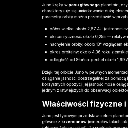
Juno krąży w
pasu głównego
planetoid, czyl
charakteryzuje się umiarkowanie dużą ekscen
parametry orbity można przedstawić w przybl
półos wielka: około 2,67 AU (astronomic
ekscenryczność: około 0,255 — relatywn
nachylenie orbity: około 13° względem ekl
okres orbitalny: około 4,36 roku ziemski
odległość od Słońca: perihel około 1,99 A
Dzięki tej orbicie Juno w pewnych momentach
osiąganie jasności dostrzegalnej za pomocą 
korzystnych opozycji jej jasność może osiąga
jednym z łatwiejszych do obserwacji obiekt
Właściwości fizyczne i
Juno jest typowym przedstawicielem planeto
głównie z
krzemianów
(minerałów takich jak
(głównie żelazo i nikiel). Ze spektralnego 