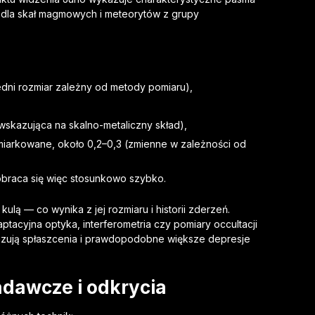
e dla skał magmowych i meteorytów z grupy
edni rozmiar zależny od metody pomiaru),
skazująca na skalno-metaliczny skład),
umiarkowane, około 0,2–0,3 (zmienne w zależności od
 obraca się więc stosunkowo szybko.
 kulą — co wynika z jej rozmiaru i historii zderzeń.
tacyjna optyka, interferometria czy pomiary occultacji
kazują spłaszcenia i prawdopodobne większe depresje
dawcze i odkrycia