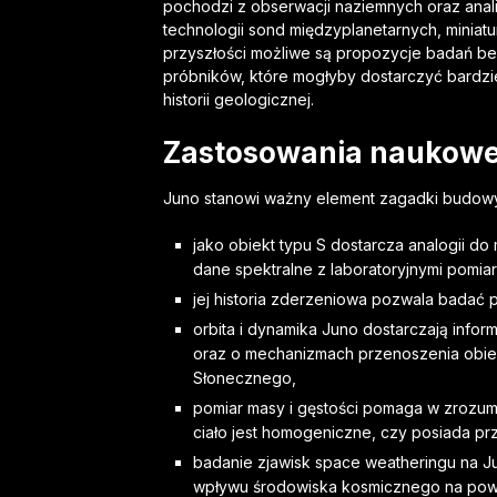
pochodzi z obserwacji naziemnych oraz anali
technologii sond międzyplanetarnych, miniat
przyszłości możliwe są propozycje badań be
próbników, które mogłyby dostarczyć bardzie
historii geologicznej.
Zastosowania naukowe
Juno stanowi ważny element zagadki budowy
jako obiekt typu S dostarcza analogii d
dane spektralne z laboratoryjnymi pomia
jej historia zderzeniowa pozwala badać pr
orbita i dynamika Juno dostarczają infor
oraz o mechanizmach przenoszenia obie
Słonecznego,
pomiar masy i gęstości pomaga w zrozum
ciało jest homogeniczne, czy posiada p
badanie zjawisk space weatheringu na Ju
wpływu środowiska kosmicznego na powie