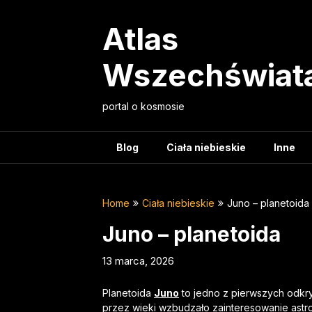
Skip
to
Atlas
content
Wszechświat
portal o kosmosie
Blog
Ciała niebieskie
Inne
Home
Ciała niebieskie
Juno – planetoida
Juno – planetoida
13 marca, 2026
Planetoida
Juno
to jedno z pierwszych odkry
przez wieki wzbudzało zainteresowanie astro