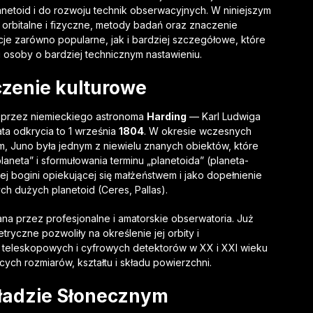
anetoid i do rozwoju technik obserwacyjnych. W niniejszym
y orbitalne i fizyczne, metody badań oraz znaczenie
cje zarówno popularne, jak i bardziej szczegółowe, które
 osoby o bardziej technicznym nastawieniu.
aczenie kulturowe
u przez niemieckiego astronoma
Harding
— Karl Ludwiga
a odkrycia to 1 września
1804
. W okresie wczesnych
, Juno była jednym z niewielu znanych obiektów, które
aneta” i sformułowania terminu „planetoida” (planeta-
j bogini opiekującej się małżeństwem i jako dopełnienie
h dużych planetoid (Ceres, Pallas).
a przez profesjonalne i amatorskie obserwatoria. Już
ryczne pozwoliły na określenie jej orbity i
 teleskopowych i cyfrowych detektorów w XX i XXI wieku
ych rozmiarów, kształtu i składu powierzchni.
kładzie Słonecznym