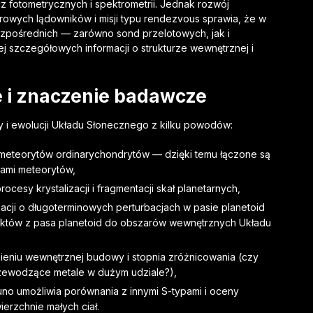
z fotometrycznych i spektrometrii. Jednak rozwój
urowych lądowników i misji typu rendezvous sprawia, że w
zpośrednich — zarówno sond przelotowych, jak i
j szczegółowych informacji o strukturze wewnętrznej i
 i znaczenie badawcze
 i ewolucji Układu Słonecznego z kilku powodów:
o meteorytów ordinarychondrytów — dzięki temu łączone są
rami meteorytów,
ocesy krystalizacji i fragmentacji skał planetarnych,
macji o długoterminowych perturbacjach w pasie planetoid
któw z pasa planetoid do obszarów wewnętrznych Układu
ieniu wewnętrznej budowy i stopnia zróżnicowania (czy
rzewodzące metale w dużym udziale?),
no umożliwia porównania z innymi S-typami i oceny
rzchnie małych ciał.