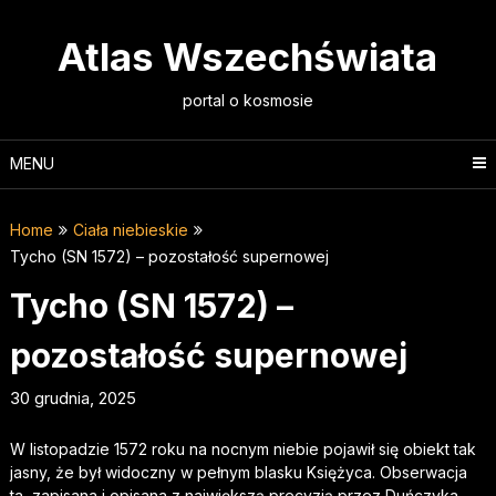
Skip
to
Atlas Wszechświata
content
portal o kosmosie
MENU
Home
Ciała niebieskie
Tycho (SN 1572) – pozostałość supernowej
Tycho (SN 1572) –
pozostałość supernowej
30 grudnia, 2025
W listopadzie 1572 roku na nocnym niebie pojawił się obiekt tak
jasny, że był widoczny w pełnym blasku Księżyca. Obserwacja
ta, zapisana i opisana z największą precyzją przez Duńczyka