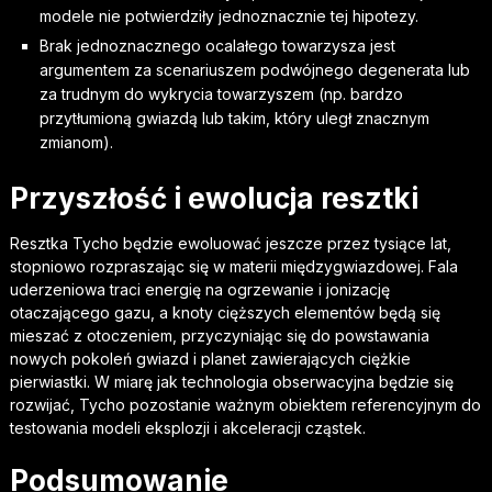
modele nie potwierdziły jednoznacznie tej hipotezy.
Brak jednoznacznego ocalałego towarzysza jest
argumentem za scenariuszem podwójnego degenerata lub
za trudnym do wykrycia towarzyszem (np. bardzo
przytłumioną gwiazdą lub takim, który uległ znacznym
zmianom).
Przyszłość i ewolucja resztki
Resztka Tycho będzie ewoluować jeszcze przez tysiące lat,
stopniowo rozpraszając się w materii międzygwiazdowej. Fala
uderzeniowa traci energię na ogrzewanie i jonizację
otaczającego gazu, a knoty cięższych elementów będą się
mieszać z otoczeniem, przyczyniając się do powstawania
nowych pokoleń gwiazd i planet zawierających ciężkie
pierwiastki. W miarę jak technologia obserwacyjna będzie się
rozwijać, Tycho pozostanie ważnym obiektem referencyjnym do
testowania modeli eksplozji i akceleracji cząstek.
Podsumowanie