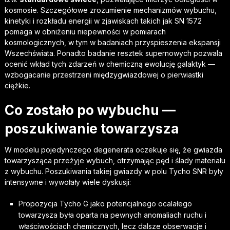
kosmosie. Szczegółowe zrozumienie mechanizmów wybuchu,
kinetyki i rozkładu energii w zjawiskach takich jak SN 1572
pomaga w obniżeniu niepewności w pomiarach
kosmologicznych, w tym w badaniach przyspieszenia ekspansji
Wszechświata. Ponadto badanie resztek supernowych pozwala
ocenić wkład tych zdarzeń w chemiczną ewolucję galaktyk —
wzbogacanie przestrzeni międzygwiazdowej o pierwiastki
ciężkie.
Co zostało po wybuchu —
poszukiwanie towarzysza
W modelu pojedynczego degenerata oczekuje się, że gwiazda
towarzysząca przeżyje wybuch, otrzymając pęd i ślady materiału
z wybuchu. Poszukiwania takiej gwiazdy w polu Tycho SNR były
intensywne i wywołały wiele dyskusji:
Propozycja Tycho G jako potencjalnego ocalałego
towarzysza była oparta na pewnych anomaliach ruchu i
właściwościach chemicznych, lecz dalsze obserwacje i