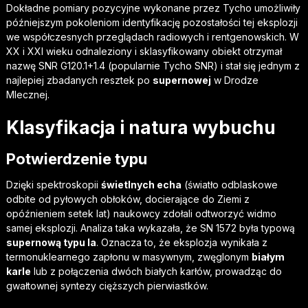
Dokładne pomiary pozycyjne wykonane przez Tycho umożliwiły
późniejszym pokoleniom identyfikację pozostałości tej eksplozji
we współczesnych przeglądach radiowych i rentgenowskich. W
XX i XXI wieku odnaleziony i sklasyfikowany obiekt otrzymał
nazwę SNR G120.1+1.4 (popularnie Tycho SNR) i stał się jednym z
najlepiej zbadanych resztek po
supernowej
w Drodze
Mlecznej.
Klasyfikacja i natura wybuchu
Potwierdzenie typu
Dzięki spektroskopii
świetlnych echa
(światło odblaskowe
odbite od pyłowych obłoków, docierające do Ziemi z
opóźnieniem setek lat) naukowcy zdołali odtworzyć widmo
samej eksplozji. Analiza taka wykazała, że SN 1572 była typową
supernową typu Ia
. Oznacza to, że eksplozja wynikała z
termonuklearnego zapłonu w masywnym, zwęglonym
białym
karle
lub z połączenia dwóch białych karłów, prowadząc do
gwałtownej syntezy cięższych pierwiastków.