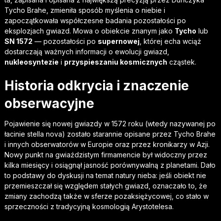
Tycho Brahe, zmieniła sposób myślenia o niebie i
zapoczątkowała współczesne badania pozostałości po
eksplozjach gwiazd. Mowa o obiekcie znanym jako
Tycho
lub
SN 1572
— pozostałości po
supernowej
, której echa wciąż
dostarczają ważnych informacji o ewolucji gwiazd,
nukleosyntezie
i
przyspieszaniu kosmicznych
cząstek.
Historia odkrycia i znaczenie
obserwacyjne
Pojawienie się nowej gwiazdy w 1572 roku (wtedy nazywanej po
łacinie stella nova) zostało starannie opisane przez Tycho Brahe
i innych obserwatorów w Europie oraz przez kronikarzy w Azji.
Nowy punkt na gwiaździstym firmamencie był widoczny przez
kilka miesięcy i osiągnął jasność porównywalną z planetami. Dało
to podstawy do dyskusji na temat natury nieba: jeśli obiekt nie
przemieszczał się względem stałych gwiazd, oznaczało to, że
zmiany zachodzą także w sferze pozaksiężycowej, co stało w
sprzeczności z tradycyjną kosmologią Arystotelesa.