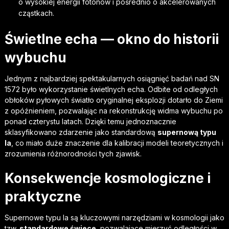
o wysokiej energii fotonów i pośrednio o akcelerowanych
cząstkach.
Świetlne echa — okno do historii
wybuchu
Jednym z najbardziej spektakularnych osiągnięć badań nad SN
1572 było wykorzystanie świetlnych echa. Odbite od odległych
obłoków pyłowych światło oryginalnej eksplozji dotarło do Ziemi
z opóźnieniem, pozwalając na rekonstrukcję widma wybuchu po
ponad czterystu latach. Dzięki temu jednoznacznie
sklasyfikowano zdarzenie jako standardową
supernową typu
Ia
, co miało duże znaczenie dla kalibracji modeli teoretycznych i
zrozumienia różnorodności tych zjawisk.
Konsekwencje kosmologiczne i
praktyczne
Supernowe typu Ia są kluczowymi narzędziami w kosmologii jako
tzw.
standardowe świece
, pozwalające mierzyć odległości w