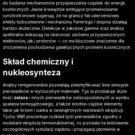
do badania mechanizmów przyspieszania cząstek do energii
kosmicznych. Jasne krawędzie emitujące promieniowanie
synchrotronowe sugerują, że na granicy fali uderzeniowej
efekty turbozmienne i mechanizmy Fermi’ego I stopnia działają
bardzo skutecznie. Detekcje w zakresie gamma oraz analiza
spektralna wskazują na obecność zarówno przyspieszonych
elektronów, jak i protonów — co ma kluczowe znaczenie dla
zrozumienia pochodzenia galaktycznych promieni kosmicznych.
Skład chemiczny i
nukleosynteza
Analizy rentgenowskie pozwalają zidentyfikować linie emisyjne
pierwiastków w wyrzuconym materiale. Typ Ia produkuje duże
ilości
żelaza
i innych pierwiastków żelazopodobnych w wyniku
spalania termojądrowego, a także średnio-ciężkie elementy
takie jak krzem i siarka w zewnętrznych warstwach eksplozji.
Tycho SNR prezentuje rozkład tych pierwiastków zgodny z
modelami eksplozji termonuklearnej, co pozwala na testowanie
szczegółowych symulacji zapłonu i propagacji płomienia w