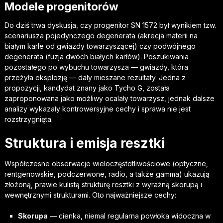
Modele progenitorów
Do dziś trwa dyskusja, czy progenitor SN 1572 był wynikiem tzw.
scenariusza pojedynczego degenerata (akrecja materii na
białym karle od gwiazdy towarzyszącej) czy podwójnego
degenerata (fuzja dwóch białych karłów). Poszukiwania
pozostałego po wybuchu towarzysza — gwiazdy, która
przeżyła eksplozję — dały mieszane rezultaty. Jedna z
propozycji, kandydat znany jako Tycho G, została
zaproponowana jako możliwy ocalały towarzysz, jednak dalsze
analizy wykazały kontrowersyjne cechy i sprawa nie jest
rozstrzygnięta.
Struktura i emisja resztki
Współczesne obserwacje wieloczęstotliwościowe (optyczne,
rentgenowskie, podczerwone, radio, a także gamma) ukazują
złożoną, prawie kulistą strukturę resztki z wyraźną skorupą i
wewnętrznymi strukturami. Oto najważniejsze cechy:
Skorupa
— cienka, niemal regularna powłoka widoczna w