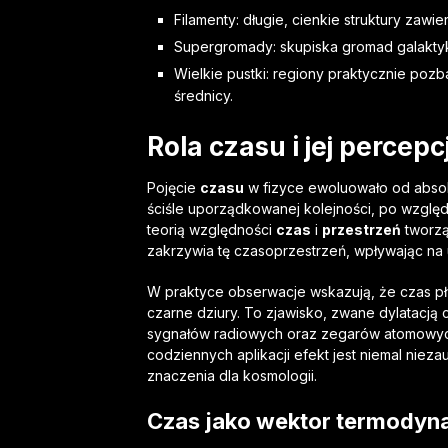
Filamenty: długie, cienkie struktury zaw
Supergromady: skupiska gromad galaktyk, 
Wielkie pustki: regiony praktycznie pozb
średnicy.
Rola
czasu
i jej percepc
Pojęcie
czasu
w fizyce ewoluowało od absol
ściśle uporządkowanej kolejności, po względ
teorią względności
czas
i
przestrzeń
tworzą
zakrzywia tę czasoprzestrzeń, wpływając na
W praktyce obserwacje wskazują, że czas pły
czarne dziury. To zjawisko, zwane dylatacją
sygnałów radiowych oraz zegarów atomowych w
codziennych aplikacji efekt jest niemal niez
znaczenia dla kosmologii.
Czas jako wektor termodyn