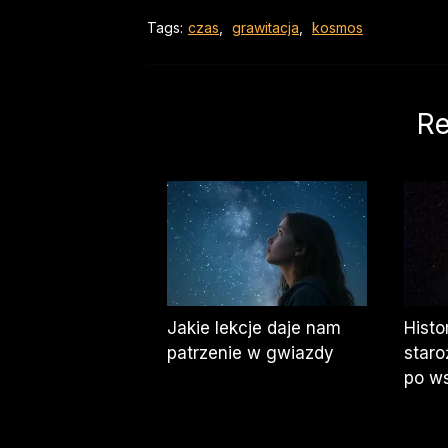
Tags:
czas
,
grawitacja
,
kosmos
Re
Jakie lekcje daje nam
Histo
patrzenie w gwiazdy
staro
po w