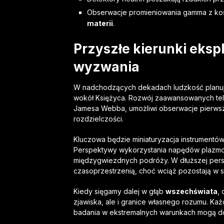
Obserwacje promieniowania gamma z kos
materii
.
Przyszłe kierunki
ekspl
wyzwania
W nadchodzących dekadach ludzkość planuje 
wokół Księżyca. Rozwój zaawansowanych tel
Jamesa Webba, umożliwi obserwacje pierwsz
rozdzielczości.
Kluczowa będzie miniaturyzacja instrumentó
Perspektywy wykorzystania napędów plazmowy
międzygwiezdnych podróży. W dłuższej pers
czasoprzestrzenią, choć wciąż pozostają w 
Kiedy sięgamy dalej w głąb
wszechświata
,
zjawiska, ale i granice własnego rozumu. Ka
badania w ekstremalnych warunkach mogą d