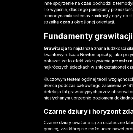
Inne spojrzenie na
czas
pochodzi z termodyn
To wyjaśnia, dlaczego pamiętamy przeszłość,
termodynamiki sistemas zamknięty dąży do 
strzałkę
czasu
określonej orientacji.
Fundamenty
grawitacji
Grawitacja
to najstarsza znana ludzkości si
kwantowym. Isaac Newton opisał ją jako przy
pokazał, że to efekt zakrzywienia
przestrze
najkrótszych ścieżkach w zniekształconej cz
Kluczowym testem ogólnej teorii względności
Słońca podczas całkowitego zaćmienia w 191
detekcja fal grawitacyjnych przez obserwator
niesłychanym uprzednio poziomem dokładnoś
Czarne dziury i horyzont zd
Czarne dziury uważane są za ostateczne lab
granicę, zza której nie może uciec nawet pro