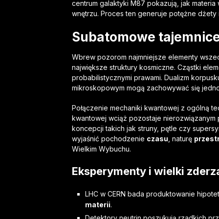
centrum galaktyki M87 pokazują, jak materia w
wnętrzu. Proces ten generuje potężne dżety 
Subatomowe tajemnic
Wbrew pozorom najmniejsze elementy wszec
największe struktury kosmiczne. Cząstki elem
probabilistycznymi prawami. Dualizm korpusk
mikroskopowym mogą zachowywać się jednocze
Połączenie mechaniki kwantowej z ogólną teor
kwantowej wciąż pozostaje nierozwiązanym p
koncepcji takich jak struny, pętle czy super
wyjaśnić pochodzenie
czasu
, naturę
przest
Wielkim Wybuchu.
Eksperymenty i wielki zderz
LHC w CERN bada pro­duk­tow­anie hip­ote
materii
.
Detektory neutrin poszukują rzadkich prz