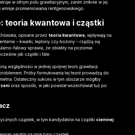
iruje w silnym polu grawitacyjnym, zanim zniknie w jej
i emisje promieniowania rentgenowskiego.
e:
teoria kwantowa
i cząstki
hświata, opisane przez
teoria kwantowa
, wpływają na
entarne – kwarki, leptony czy bozony – rządzą się
ularno-falowy sprawia, że obiekty na poziomie
śnie jak cząstki i fale.
ią względności w jednej spójnej teorii grawitacji
roblemem. Próby formułowania tej teorii prowadzą do
symetria. Ostateczny sukces w tym obszarze mógłby
rzeni
oraz sposób, w jaki powstał wszechświat tuż po
acz
­tycz­nych cząstek, w tym kandydatów na cząstki
ciemnej
emian neutrin na inne typy cząstek.