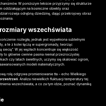
chanizmów. W poniższym tekście przyjrzymy się strukturze
m oddziałującym na kosmiczne obiekty oraz
dział rozwija odrębną dziedzinę, dając przekrojowy obraz
oznania.
 rozmiary wszechświata
kończenie rozległa, jednak jest wypełniona subtelnymi
ady, a te z kolei łączą w supergromady, tworząc
 siecią”. W jej węzłach koncentruje się większość
ły to głównie ciemne pasma niemal przezroczystej
ekach czy latach świetlnych, uczymy się skalować ogrom,
 zaawansowanych modeli matematycznych.
wą rolę odgrywa promieniowanie tła – echo Wielkiego
przestrzeń
. Analiza niewielkich fluktuacji temperatury tej
tnienia wszechświata, a co za tym idzie, poznać dynamikę
ie