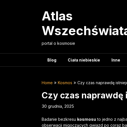
Skip
to
Atlas
content
Wszechświat
portal o kosmosie
Blog
Ciała niebieskie
Inne
Home
Kosmos
Czy czas naprawdę istnieje,
Czy czas naprawdę ist
30 grudnia, 2025
Badanie bezkresu
kosmosu
to jedno z najb
obserwacji migoczących gwiazd po coraz b