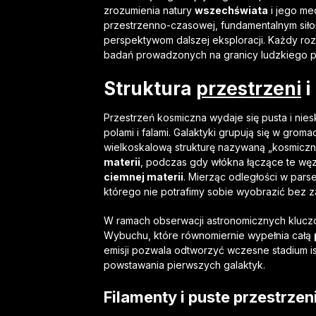
zrozumienia natury
wszechświata
i jego me
przestrzenno-czasowej, fundamentalnym siło
perspektywom dalszej eksploracji. Każdy roz
badań prowadzonych na granicy ludzkiego p
Struktura
przestrzeni
i
Przestrzeń kosmiczna wydaje się pusta i nies
polami i falami. Galaktyki grupują się w grom
wielkoskalową strukturę nazywaną „kosmiczną
materii
, podczas gdy włókna łączące te węz
ciemnej materii
. Mierząc odległości w pars
którego nie potrafimy sobie wyobrazić bez
W ramach obserwacji astronomicznych kluczo
Wybuchu, które równomiernie wypełnia całą
emisji pozwala odtworzyć wczesne stadium is
powstawania pierwszych galaktyk.
Filamenty i puste przestrzen