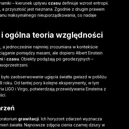
amiki – kierunek upływu
czasu
definiuje wzrost entropii.
 a przyszłość jest nieznana. Zgodnie z drugim prawem
stanu maksymalnego nieuporządkowania, co nadaje
i ogólna teoria względności
ła, a jednocześnie najmniej zrozumiana w kontekście
ciąganie pomiędzy masami, ale dopiero Albert Einstein
ni
i
czasu
. Obiekty podążają po geodezyjnych –
asoprzestrzeni.
 było zaobserwowanie ugięcia światła gwiazd w pobliżu
9 roku. Od tamtej pory kolejne eksperymenty, w tym
ia LIGO i Virgo, potwierdzają przewidywania Einsteina z
ci.
arzeń
oratorium
grawitacji
. Ich horyzont zdarzeń wyznacza
mień światła. Najnowsze zdjęcia cienia czarnej dziury w