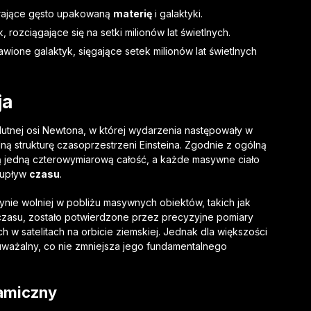
ierające gęsto upakowaną
materię
i galaktyki.
rozciągające się na setki milionów lat świetlnych.
awione galaktyk, sięgające setek milionów lat świetlnych
ja
utnej osi Newtona, w której wydarzenia następowały w
ną strukturę czasoprzestrzeni Einsteina. Zgodnie z ogólną
 jedną czterowymiarową całość, a każde masywne ciało
 upływ
czasu
.
nie wolniej w pobliżu masywnych obiektów, takich jak
 czasu, zostało potwierdzone przez precyzyjne pomiary
 satelitach na orbicie ziemskiej. Jednak dla większości
auważalny, co nie zmniejsza jego fundamentalnego
amiczny