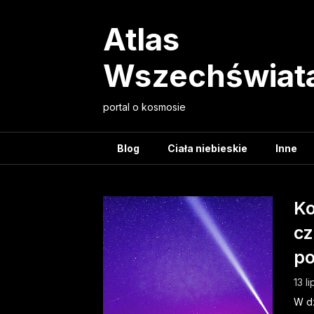
Skip
to
Atlas
content
Wszechświat
portal o kosmosie
Blog
Ciała niebieskie
Inne
Ko
cz
po
13 l
W dz