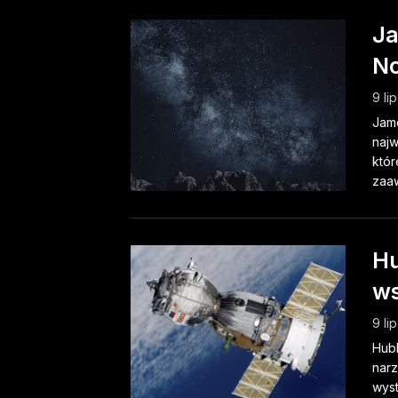
Ja
No
9 li
Jam
najw
któr
zaaw
Hu
ws
9 li
Hubb
narz
wyst