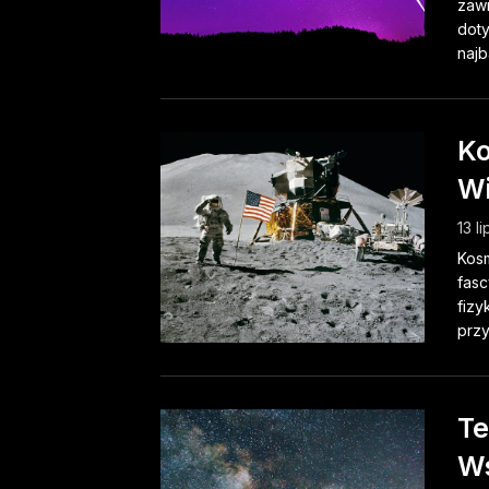
zawr
dot
najb
Ko
Wi
13 l
Kosm
fasc
fizy
przy
Te
Ws