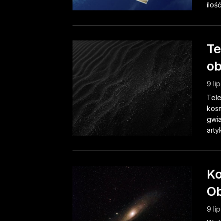
ilość.
Te
ob
9 li
Tele
kos
gwia
arty
Ko
Ob
9 li