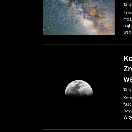
13 l
Teor
może
najb
wspó
Ko
Zr
ws
13 l
Konc
fasc
fizy
W ty