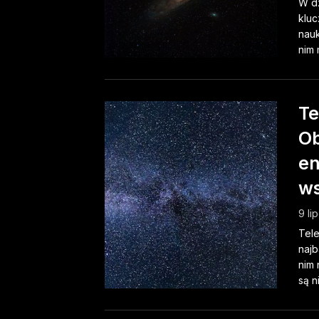
W dz
kluc
nauk
nim 
Te
Ob
en
ws
9 li
Tele
najb
nim 
są n