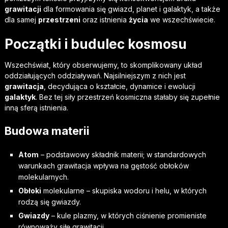
grawitacji
dla formowania się gwiazd, planet i galaktyk, a także
dla samej
przestrzeni
oraz istnienia
życia
we wszechświecie.
Początki i budulec kosmosu
Wszechświat, który obserwujemy, to skomplikowany układ
oddziałujących oddziaływań. Najsilniejszym z nich jest
grawitacja
, decydująca o kształcie
,
dynamice i ewolucji
galaktyk
. Bez tej siły przestrzeń kosmiczna stałaby się zupełnie
inną sferą istnienia.
Budowa materii
Atom
– podstawowy składnik materii; w standardowych
warunkach grawitacja wpływa na gęstość obłoków
molekularnych.
Obłoki
molekularne – skupiska wodoru i helu, w których
rodzą się gwiazdy.
Gwiazdy
– kule plazmy, w których ciśnienie promieniste
równoważy
siłę grawitacji
.