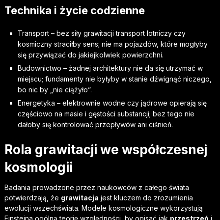
Technika i życie codzienne
Transport – bez siły grawitacji transport lotniczy czy
kosmiczny straciłby sens; nie ma pojazdów, które mogłyby
się przywiązać do jakiejkolwiek powierzchni.
Budownictwo – żadnej architektury nie da się utrzymać w
miejscu; fundamenty nie byłyby w stanie dźwignąć niczego,
bo nic by „nie ciążyło”.
Energetyka – elektrownie wodne czy jądrowe opierają się
częściowo na masie i gęstości substancji; bez tego nie
dałoby się kontrolować przepływów ani ciśnień.
Rola grawitacji we współczesnej
kosmologii
Badania prowadzone przez naukowców z całego świata
potwierdzają, że
grawitacja
jest kluczem do zrozumienia
ewolucji wszechświata. Modele kosmologiczne wykorzystują
Einsteina ogólną teorię względności, by opisać jak
przestrzeń
i