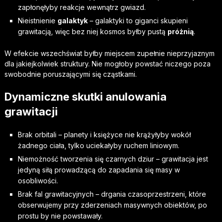
zapłonęłyby reakcje wewnątrz gwiazd.
Nieistnienie
galaktyk
– galaktyki to giganci skupieni
grawitacją, więc bez niej kosmos byłby pustą
próżnią
.
W efekcie wszechświat byłby miejscem zupełnie nieprzyjaznym
dla jakiejkolwiek struktury. Nie mogłoby powstać niczego poza
swobodnie poruszającymi się cząstkami.
Dynamiczne skutki anulowania
grawitacji
Brak orbitali – planety i księżyce nie krążyłyby wokół
żadnego ciała, tylko uciekałyby ruchem liniowym.
Niemożność tworzenia się czarnych dziur – grawitacja jest
jedyną siłą prowadzącą do zapadania się masy w
osobliwości.
Brak fal grawitacyjnych – drgania czasoprzestrzeni, które
obserwujemy przy zderzeniach masywnych obiektów, po
prostu by nie powstawały.