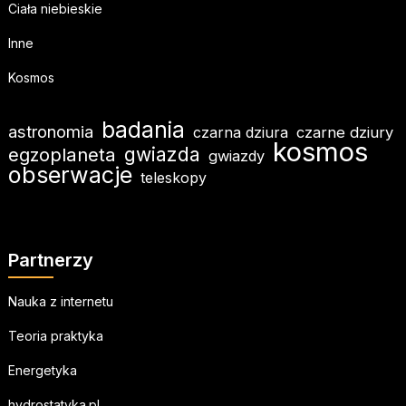
Ciała niebieskie
Inne
Kosmos
badania
astronomia
czarna dziura
czarne dziury
kosmos
egzoplaneta
gwiazda
gwiazdy
obserwacje
teleskopy
Partnerzy
Nauka z internetu
Teoria praktyka
Energetyka
hydrostatyka.pl