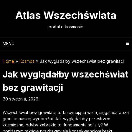
Skip
to
Atlas Wszechświata
content
portal o kosmosie
MENU
Home
Kosmos
Jak wyglądałby wszechświat bez grawitacji
Jak wyglądałby wszechświat
bez grawitacji
30 stycznia, 2026
Wszechświat bez grawitacji to fascynująca wizja, sięgająca poza
granice naszej wyobraźni. Jak wyglądałaby przestrzeń
kosmiczna, gdyby zabrakło tej fundamentalnej siły? W
poniższym tekście przyjrzymy się konsekwencjom braku