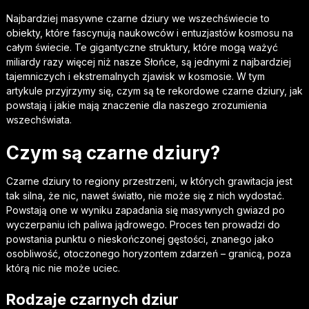
Najbardziej masywne czarne dziury we wszechświecie to
obiekty, które fascynują naukowców i entuzjastów kosmosu na
całym świecie. Te gigantyczne struktury, które mogą ważyć
miliardy razy więcej niż nasze Słońce, są jednymi z najbardziej
tajemniczych i ekstremalnych zjawisk w kosmosie. W tym
artykule przyjrzymy się, czym są te rekordowe czarne dziury, jak
powstają i jakie mają znaczenie dla naszego zrozumienia
wszechświata.
Czym są czarne dziury?
Czarne dziury to regiony przestrzeni, w których grawitacja jest
tak silna, że nic, nawet światło, nie może się z nich wydostać.
Powstają one w wyniku zapadania się masywnych gwiazd po
wyczerpaniu ich paliwa jądrowego. Proces ten prowadzi do
powstania punktu o nieskończonej gęstości, znanego jako
osobliwość, otoczonego horyzontem zdarzeń – granicą, poza
którą nic nie może uciec.
Rodzaje czarnych dziur