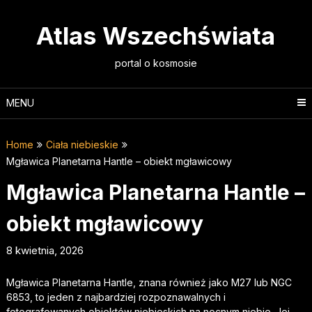
Skip
to
Atlas Wszechświata
content
portal o kosmosie
MENU
Home
Ciała niebieskie
Mgławica Planetarna Hantle – obiekt mgławicowy
Mgławica Planetarna Hantle –
obiekt mgławicowy
8 kwietnia, 2026
Mgławica Planetarna Hantle, znana również jako M27 lub NGC
6853, to jeden z najbardziej rozpoznawalnych i
fotografowanych obiektów niebieskich na nocnym niebie. Jej