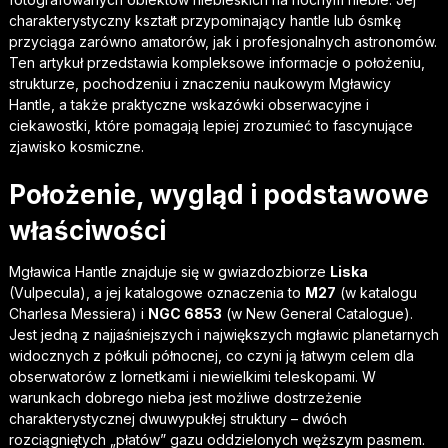
charakterystyczny kształt przypominający hantle lub ósmkę
przyciąga zarówno amatorów, jak i profesjonalnych astronomów.
Ten artykuł przedstawia kompleksowe informacje o położeniu,
strukturze, pochodzeniu i znaczeniu naukowym Mgławicy
Hantle, a także praktyczne wskazówki obserwacyjne i
ciekawostki, które pomagają lepiej zrozumieć to fascynujące
zjawisko kosmiczne.
Położenie, wygląd i podstawowe
właściwości
Mgławica Hantle znajduje się w gwiazdozbiorze
Liska
(Vulpecula), a jej katalogowe oznaczenia to
M27
(w katalogu
Charlesa Messiera) i
NGC 6853
(w New General Catalogue).
Jest jedną z najjaśniejszych i największych mgławic planetarnych
widocznych z półkuli północnej, co czyni ją łatwym celem dla
obserwatorów z lornetkami i niewielkimi teleskopami. W
warunkach dobrego nieba jest możliwe dostrzeżenie
charakterystycznej dwuwypukłej struktury – dwóch
rozciągniętych „płatów” gazu oddzielonych węższym pasmem.