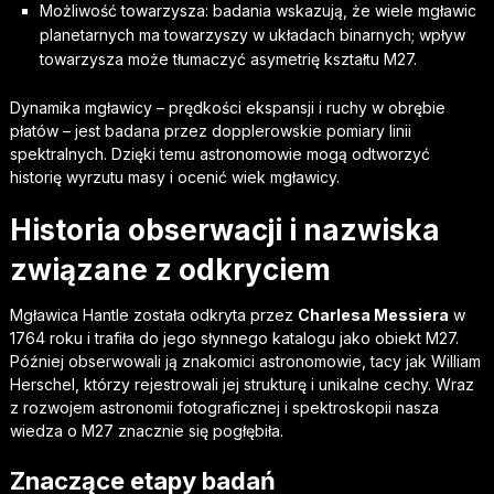
Możliwość towarzysza: badania wskazują, że wiele mgławic
planetarnych ma towarzyszy w układach binarnych; wpływ
towarzysza może tłumaczyć asymetrię kształtu M27.
Dynamika mgławicy – prędkości ekspansji i ruchy w obrębie
płatów – jest badana przez dopplerowskie pomiary linii
spektralnych. Dzięki temu astronomowie mogą odtworzyć
historię wyrzutu masy i ocenić wiek mgławicy.
Historia obserwacji i nazwiska
związane z odkryciem
Mgławica Hantle została odkryta przez
Charlesa Messiera
w
1764 roku i trafiła do jego słynnego katalogu jako obiekt M27.
Później obserwowali ją znakomici astronomowie, tacy jak William
Herschel, którzy rejestrowali jej strukturę i unikalne cechy. Wraz
z rozwojem astronomii fotograficznej i spektroskopii nasza
wiedza o M27 znacznie się pogłębiła.
Znaczące etapy badań