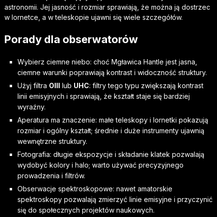
astronomii. Jej jasność i rozmiar sprawiają, że można ją dostrzec
w lornetce, a w teleskopie ujawni się wiele szczegółów.
Porady dla obserwatorów
Wybierz ciemne niebo: choć Mgławica Hantle jest jasna,
ciemne warunki poprawiają kontrast i widoczność struktury.
Użyj filtra
OIII
lub
UHC
: filtry tego typu zwiększają kontrast
linii emisyjnych i sprawiają, że kształt staje się bardziej
wyraźny.
Aperatura ma znaczenie: małe teleskopy i lornetki pokazują
rozmiar i ogólny kształt; średnie i duże instrumenty ujawnią
wewnętrzne struktury.
Fotografia: długie ekspozycje i składanie klatek pozwalają
wydobyć kolory i halo; warto używać precyzyjnego
prowadzenia i filtrów.
Obserwacje spektroskopowe: nawet amatorskie
spektroskopy pozwalają zmierzyć linie emisyjne i przyczynić
się do społecznych projektów naukowych.