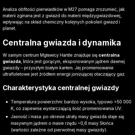
Analiza obfitości pierwiastków w M27 pomaga zrozumieć, jak
materii zginana jest z gwiazd do materii międzygwiazdowej,
wpływając na skład chemiczny kolejnych pokoleń gwiazd i
planet.
Centralna gwiazda i dynamika
W samym centrum Mgławicy Hantle znajduje się
centralna
gwiazda
, która jest gorącym, eksponowanym jądrem dawnej
gwiazdy – przyszłym białym karłem. Jej promieniowanie
ultrafioletowe jest źródłem energii jonizującej otaczający gaz.
Charakterystyka centralnej gwiazdy
Temperatura powierzchni: bardzo wysoka, typowo >50 000
K, co zapewnia wystarczającą ilość promieniowania UV.
Jasność i masa: po okresie utraty masy gwiazda staje się
masywnym jądrem o masie rzędu ~0,6 masy Słońca
(wartości zależne od pierwotnej masy gwiazdy).