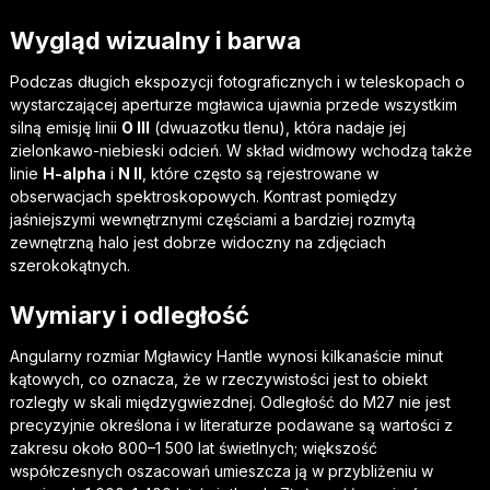
Wygląd wizualny i barwa
Podczas długich ekspozycji fotograficznych i w teleskopach o
wystarczającej aperturze mgławica ujawnia przede wszystkim
silną emisję linii
O III
(dwuazotku tlenu), która nadaje jej
zielonkawo-niebieski odcień. W skład widmowy wchodzą także
linie
H-alpha
i
N II
, które często są rejestrowane w
obserwacjach spektroskopowych. Kontrast pomiędzy
jaśniejszymi wewnętrznymi częściami a bardziej rozmytą
zewnętrzną halo jest dobrze widoczny na zdjęciach
szerokokątnych.
Wymiary i odległość
Angularny rozmiar Mgławicy Hantle wynosi kilkanaście minut
kątowych, co oznacza, że w rzeczywistości jest to obiekt
rozległy w skali międzygwiezdnej. Odległość do M27 nie jest
precyzyjnie określona i w literaturze podawane są wartości z
zakresu około 800–1 500 lat świetlnych; większość
współczesnych oszacowań umieszcza ją w przybliżeniu w