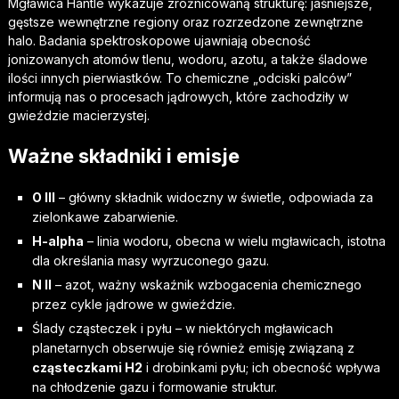
Mgławica Hantle wykazuje zróżnicowaną strukturę: jaśniejsze,
gęstsze wewnętrzne regiony oraz rozrzedzone zewnętrzne
halo. Badania spektroskopowe ujawniają obecność
jonizowanych atomów tlenu, wodoru, azotu, a także śladowe
ilości innych pierwiastków. To chemiczne „odciski palców”
informują nas o procesach jądrowych, które zachodziły w
gwieździe macierzystej.
Ważne składniki i emisje
O III
– główny składnik widoczny w świetle, odpowiada za
zielonkawe zabarwienie.
H-alpha
– linia wodoru, obecna w wielu mgławicach, istotna
dla określania masy wyrzuconego gazu.
N II
– azot, ważny wskaźnik wzbogacenia chemicznego
przez cykle jądrowe w gwieździe.
Ślady cząsteczek i pyłu – w niektórych mgławicach
planetarnych obserwuje się również emisję związaną z
cząsteczkami H2
i drobinkami pyłu; ich obecność wpływa
na chłodzenie gazu i formowanie struktur.