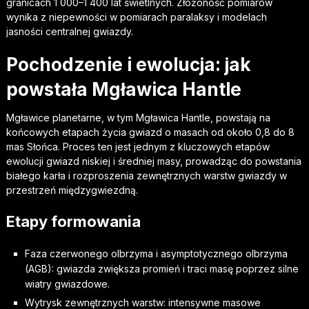
granicach 1 000–1 400 lat świetlnych. Złożoność pomiarów
wynika z niepewności w pomiarach paralaksy i modelach
jasności centralnej gwiazdy.
Pochodzenie i ewolucja: jak
powstała Mgławica Hantle
Mgławice planetarne, w tym Mgławica Hantle, powstają na
końcowych etapach życia gwiazd o masach od około 0,8 do 8
mas Słońca. Proces ten jest jednym z kluczowych etapów
ewolucji gwiazd niskiej i średniej masy, prowadząc do powstania
białego karła i rozproszenia zewnętrznych warstw gwiazdy w
przestrzeń międzygwiezdną.
Etapy formowania
Faza czerwonego olbrzyma i asymptotycznego olbrzyma
(AGB): gwiazda zwiększa promień i traci masę poprzez silne
wiatry gwiazdowe.
Wytrysk zewnętrznych warstw: intensywne masowe