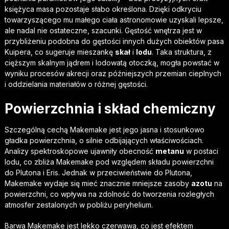
księżyca masa pozostaje słabo określona. Dzięki odkryciu
towarzyszącego mu małego ciała astronomowie uzyskali lepsze,
ale nadal nie ostateczne, szacunki. Gęstość wnętrza jest w
przybliżeniu podobna do gęstości innych dużych obiektów pasa
Kuipera, co sugeruje mieszankę
skał
i
lodu
. Taka struktura, z
cięższym skalnym jądrem i lodowatą otoczką, mogła powstać w
wyniku procesów akrecji oraz późniejszych przemian cieplnych
i oddzielania materiałów o różnej gęstości.
Powierzchnia i skład chemiczny
Szczególną cechą Makemake jest jego jasna i stosunkowo
gładka powierzchnia, o silnie odbijających właściwościach.
Analizy spektroskopowe ujawniły obecność
metanu
w postaci
lodu, co zbliża Makemake pod względem składu powierzchni
do Plutona i Eris. Jednak w przeciwieństwie do Plutona,
Makemake wydaje się mieć znacznie mniejsze zasoby
azotu
na
powierzchni, co wpływa na zdolność do tworzenia rozległych
atmosfer zestalonych w pobliżu peryhelium.
Barwa Makemake jest lekko czerwawa, co jest efektem