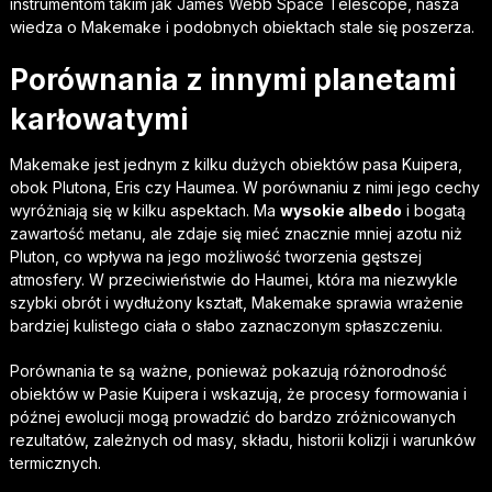
instrumentom takim jak James Webb Space Telescope, nasza
wiedza o Makemake i podobnych obiektach stale się poszerza.
Porównania z innymi planetami
karłowatymi
Makemake jest jednym z kilku dużych obiektów pasa Kuipera,
obok Plutona, Eris czy Haumea. W porównaniu z nimi jego cechy
wyróżniają się w kilku aspektach. Ma
wysokie albedo
i bogatą
zawartość metanu, ale zdaje się mieć znacznie mniej azotu niż
Pluton, co wpływa na jego możliwość tworzenia gęstszej
atmosfery. W przeciwieństwie do Haumei, która ma niezwykle
szybki obrót i wydłużony kształt, Makemake sprawia wrażenie
bardziej kulistego ciała o słabo zaznaczonym spłaszczeniu.
Porównania te są ważne, ponieważ pokazują różnorodność
obiektów w Pasie Kuipera i wskazują, że procesy formowania i
późnej ewolucji mogą prowadzić do bardzo zróżnicowanych
rezultatów, zależnych od masy, składu, historii kolizji i warunków
termicznych.