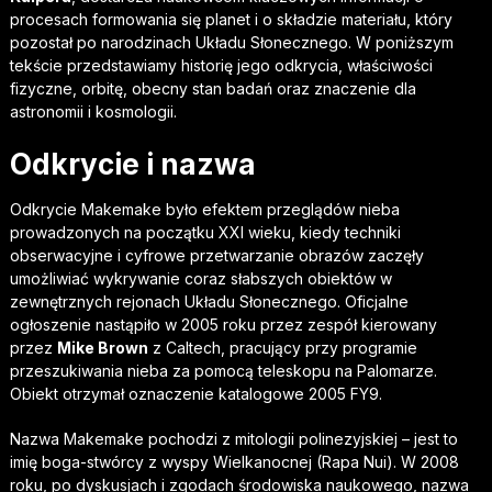
procesach formowania się planet i o składzie materiału, który
pozostał po narodzinach Układu Słonecznego. W poniższym
tekście przedstawiamy historię jego odkrycia, właściwości
fizyczne, orbitę, obecny stan badań oraz znaczenie dla
astronomii i kosmologii.
Odkrycie i nazwa
Odkrycie Makemake było efektem przeglądów nieba
prowadzonych na początku XXI wieku, kiedy techniki
obserwacyjne i cyfrowe przetwarzanie obrazów zaczęły
umożliwiać wykrywanie coraz słabszych obiektów w
zewnętrznych rejonach Układu Słonecznego. Oficjalne
ogłoszenie nastąpiło w 2005 roku przez zespół kierowany
przez
Mike Brown
z Caltech, pracujący przy programie
przeszukiwania nieba za pomocą teleskopu na Palomarze.
Obiekt otrzymał oznaczenie katalogowe 2005 FY9.
Nazwa Makemake pochodzi z mitologii polinezyjskiej – jest to
imię boga-stwórcy z wyspy Wielkanocnej (Rapa Nui). W 2008
roku, po dyskusjach i zgodach środowiska naukowego, nazwa