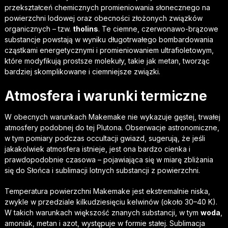
przekształceń chemicznych promieniowania słonecznego na
powierzchni lodowej oraz obecności złożonych związków
organicznych – tzw.
tholins
. Te ciemne, czerwonawo-brązowe
substancje powstają w wyniku długotrwałego bombardowania
cząstkami energetycznymi i promieniowaniem ultrafioletowym,
które modyfikują prostsze molekuły, takie jak metan, tworząc
bardziej skomplikowane i ciemniejsze związki.
Atmosfera i warunki termiczne
W obecnych warunkach Makemake nie wykazuje gęstej, trwałej
atmosfery podobnej do tej Plutona. Obserwacje astronomiczne,
w tym pomiary podczas occultacji gwiazd, sugerują, że jeśli
jakakolwiek atmosfera istnieje, jest ona bardzo cienka i
prawdopodobnie czasowa – pojawiająca się w miarę zbliżania
się do Słońca i sublimacji lotnych substancji z powierzchni.
Temperatura powierzchni Makemake jest ekstremalnie niska,
zwykle w przedziale kilkudziesięciu kelwinów (około 30–40 K).
W takich warunkach większość znanych substancji, w tym
woda
,
amoniak, metan i azot, występuje w formie stałej. Sublimacja