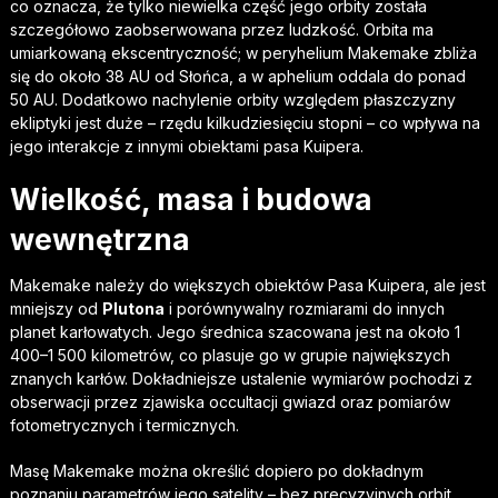
co oznacza, że tylko niewielka część jego orbity została
szczegółowo zaobserwowana przez ludzkość. Orbita ma
umiarkowaną ekscentryczność; w peryhelium Makemake zbliża
się do około 38 AU od Słońca, a w aphelium oddala do ponad
50 AU. Dodatkowo nachylenie orbity względem płaszczyzny
ekliptyki jest duże – rzędu kilkudziesięciu stopni – co wpływa na
jego interakcje z innymi obiektami pasa Kuipera.
Wielkość, masa i budowa
wewnętrzna
Makemake należy do większych obiektów Pasa Kuipera, ale jest
mniejszy od
Plutona
i porównywalny rozmiarami do innych
planet karłowatych. Jego średnica szacowana jest na około 1
400–1 500 kilometrów, co plasuje go w grupie największych
znanych karłów. Dokładniejsze ustalenie wymiarów pochodzi z
obserwacji przez zjawiska occultacji gwiazd oraz pomiarów
fotometrycznych i termicznych.
Masę Makemake można określić dopiero po dokładnym
poznaniu parametrów jego satelity – bez precyzyjnych orbit