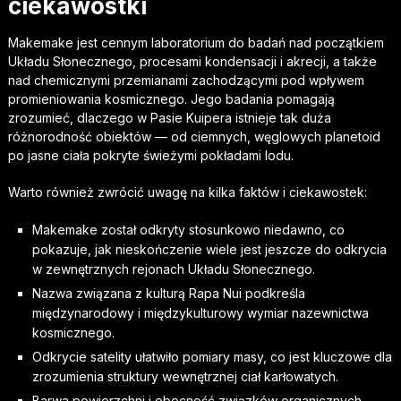
ciekawostki
Makemake jest cennym laboratorium do badań nad początkiem
Układu Słonecznego, procesami kondensacji i akrecji, a także
nad chemicznymi przemianami zachodzącymi pod wpływem
promieniowania kosmicznego. Jego badania pomagają
zrozumieć, dlaczego w Pasie Kuipera istnieje tak duża
różnorodność obiektów — od ciemnych, węglowych planetoid
po jasne ciała pokryte świeżymi pokładami lodu.
Warto również zwrócić uwagę na kilka faktów i ciekawostek:
Makemake został odkryty stosunkowo niedawno, co
pokazuje, jak nieskończenie wiele jest jeszcze do odkrycia
w zewnętrznych rejonach Układu Słonecznego.
Nazwa związana z kulturą Rapa Nui podkreśla
międzynarodowy i międzykulturowy wymiar nazewnictwa
kosmicznego.
Odkrycie satelity ułatwiło pomiary masy, co jest kluczowe dla
zrozumienia struktury wewnętrznej ciał karłowatych.
Barwa powierzchni i obecność związków organicznych