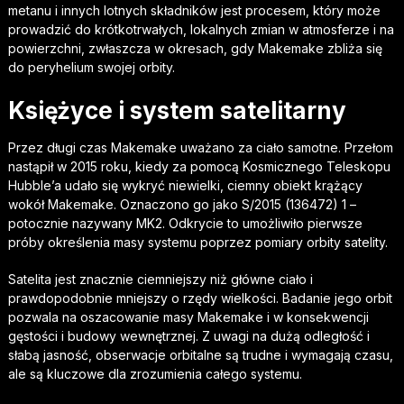
metanu i innych lotnych składników jest procesem, który może
prowadzić do krótkotrwałych, lokalnych zmian w atmosferze i na
powierzchni, zwłaszcza w okresach, gdy Makemake zbliża się
do peryhelium swojej orbity.
Księżyce i system satelitarny
Przez długi czas Makemake uważano za ciało samotne. Przełom
nastąpił w 2015 roku, kiedy za pomocą Kosmicznego Teleskopu
Hubble’a udało się wykryć niewielki, ciemny obiekt krążący
wokół Makemake. Oznaczono go jako S/2015 (136472) 1 –
potocznie nazywany MK2. Odkrycie to umożliwiło pierwsze
próby określenia masy systemu poprzez pomiary orbity satelity.
Satelita jest znacznie ciemniejszy niż główne ciało i
prawdopodobnie mniejszy o rzędy wielkości. Badanie jego orbit
pozwala na oszacowanie masy Makemake i w konsekwencji
gęstości i budowy wewnętrznej. Z uwagi na dużą odległość i
słabą jasność, obserwacje orbitalne są trudne i wymagają czasu,
ale są kluczowe dla zrozumienia całego systemu.