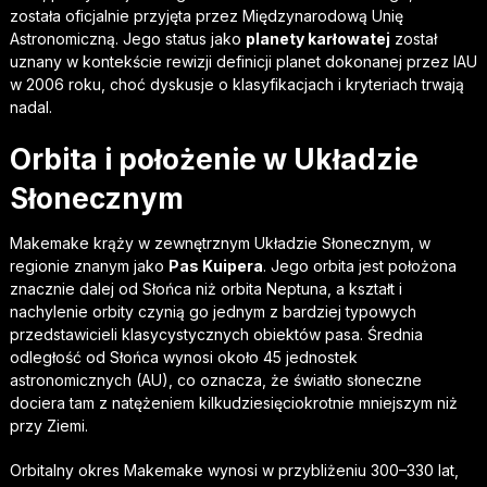
została oficjalnie przyjęta przez Międzynarodową Unię
Astronomiczną. Jego status jako
planety karłowatej
został
uznany w kontekście rewizji definicji planet dokonanej przez IAU
w 2006 roku, choć dyskusje o klasyfikacjach i kryteriach trwają
nadal.
Orbita i położenie w Układzie
Słonecznym
Makemake krąży w zewnętrznym Układzie Słonecznym, w
regionie znanym jako
Pas Kuipera
. Jego orbita jest położona
znacznie dalej od Słońca niż orbita Neptuna, a kształt i
nachylenie orbity czynią go jednym z bardziej typowych
przedstawicieli klasycystycznych obiektów pasa. Średnia
odległość od Słońca wynosi około 45 jednostek
astronomicznych (AU), co oznacza, że światło słoneczne
dociera tam z natężeniem kilkudziesięciokrotnie mniejszym niż
przy Ziemi.
Orbitalny okres Makemake wynosi w przybliżeniu 300–330 lat,