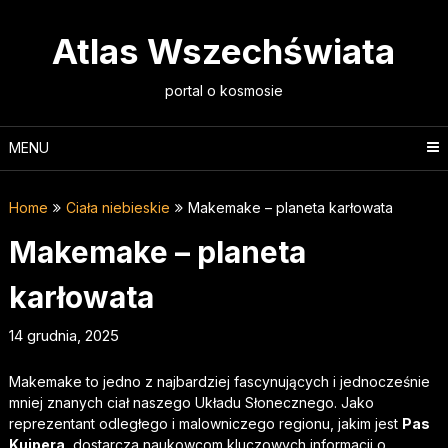
Skip
to
Atlas Wszechświata
content
portal o kosmosie
MENU
Home
Ciała niebieskie
Makemake – planeta karłowata
Makemake – planeta
karłowata
14 grudnia, 2025
Makemake to jedno z najbardziej fascynujących i jednocześnie
mniej znanych ciał naszego Układu Słonecznego. Jako
reprezentant odległego i malowniczego regionu, jakim jest
Pas
Kuipera
, dostarcza naukowcom kluczowych informacji o