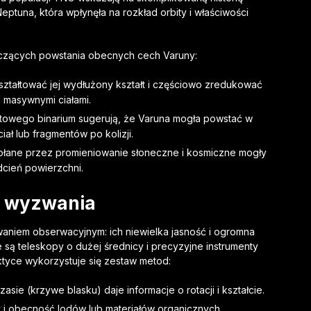
eptuna, która wpłynęła na rozkład orbity i właściwości
otyczących powstania obecnych cech Varuny:
ształtować jej wydłużony kształt i częściowo zredukować
 masywnymi ciałami.
aktowego binarium sugerują, że Varuna mogła powstać w
ał lub fragmentów po kolizji.
łane przez promieniowanie słoneczne i kosmiczne mogły
cień powierzchni.
i wyzwania
waniem obserwacyjnym: ich niewielka jasność i ogromna
są teleskopy o dużej średnicy i precyzyjne instrumenty
ktyce wykorzystuje się zestaw metod:
asie (krzywe blasku) daje informacje o rotacji i kształcie.
i obecność lodów lub materiałów organicznych.