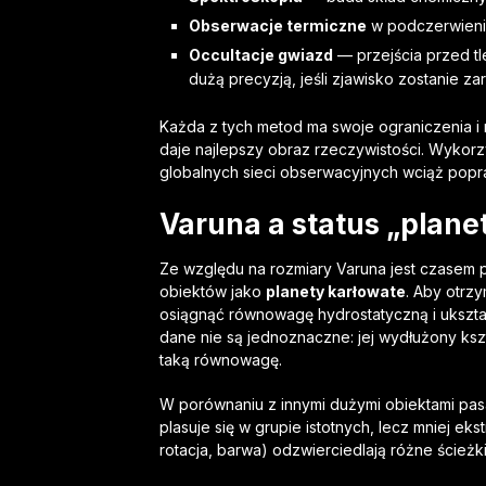
Obserwacje termiczne
w podczerwieni 
Occultacje gwiazd
— przejścia przed tl
dużą precyzją, jeśli zjawisko zostanie z
Każda z tych metod ma swoje ograniczenia i
daje najlepszy obraz rzeczywistości. Wykor
globalnych sieci obserwacyjnych wciąż popr
Varuna a status „plane
Ze względu na rozmiary Varuna jest czasem p
obiektów jako
planety karłowate
. Aby otrz
osiągnąć równowagę hydrostatyczną i ukształ
dane nie są jednoznaczne: jej wydłużony kszta
taką równowagę.
W porównaniu z innymi dużymi obiektami pasa 
plasuje się w grupie istotnych, lecz mniej ek
rotacja, barwa) odzwierciedlają różne ścieżki ew