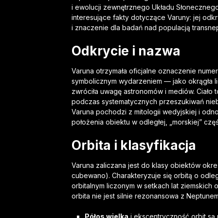
i ewolucji zewnętrznego Układu Słonecznego.
interesujące fakty dotyczące Varuny: jej odk
i znaczenie dla badań nad populacją transne
Odkrycie i nazwa
Varuna otrzymała oficjalne oznaczenie num
symbolicznym wydarzeniem — jako okrągła l
zwróciła uwagę astronomów i mediów. Ciało t
podczas systematycznych przeszukiwań nie
Varuna pochodzi z mitologii wedyjskiej i odn
położenia obiektu w odległej, „morskiej” cz
Orbita i klasyfikacja
Varuna zaliczana jest do klasy obiektów okre
cubewano). Charakteryzuje się orbitą o odle
orbitalnym liczonym w setkach lat ziemskich
orbita nie jest silnie rezonansowa z Neptunem
Półos wielka
i ekscentryczność orbit są