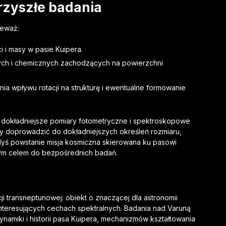
rzyszłe badania
ieważ:
 i masy w pasie Kuipera.
ych i chemicznych zachodzących na powierzchni
nia wpływu rotacji na strukturę i ewentualne formowanie
 dokładniejsze pomiary fotometryczne i spektroskopowe
y doprowadzić do dokładniejszych określeń rozmiaru,
iedyś powstanie misja kosmiczna skierowana ku pasowi
ącym celem do bezpośrednich badań.
ji transneptunowej: obiekt o znaczącej dla astronomii
i interesujących cechach spektralnych. Badania nad Varuną
namiki i historii pasa Kuipera, mechanizmów kształtowania