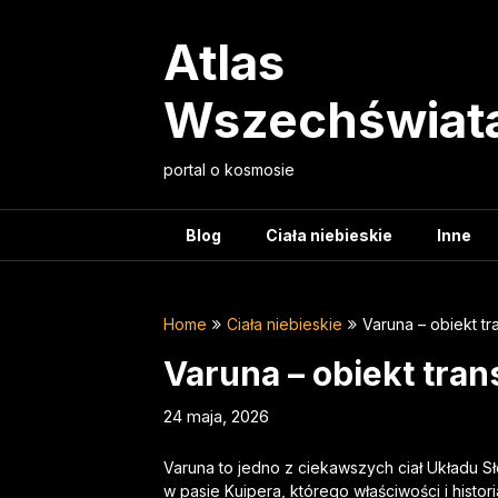
Skip
to
Atlas
content
Wszechświat
portal o kosmosie
Blog
Ciała niebieskie
Inne
Home
Ciała niebieskie
Varuna – obiekt t
Varuna – obiekt tr
24 maja, 2026
Varuna to jedno z ciekawszych ciał Układu S
w pasie Kuipera, którego właściwości i histor