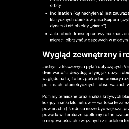
orbity.
Inclination
(kąt nachylenia) jest zauważa
klasycznych obiektów pasa Kuipera (czyli 
dynamiki niż obiekty „zimne”).
Jako obiekt transneptunowy ma znaczeni
migracji olbrzymów gazowych w młodym 
Wygląd zewnętrzny i r
Jednym z kluczowych pytań dotyczących Varu
dwie wartości decydują o tym, jak dużym obie
względu na to, że bezpośrednie pomiary rozmi
pomiarach fotometrycznych i obserwacjach 
Pomiary termiczne oraz analiza krzywych blas
liczącym setki kilometrów — wartości te zale
powierzchni) średnica może być większa, p
powodu w literaturze spotkamy różne szacunk
o niepewnościach związanych z modelem term