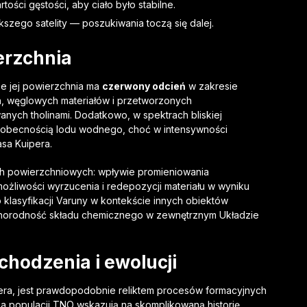
ści gęstości, aby ciało było stabilne.
zego satelity — poszukiwania toczą się dalej.
erzchnia
e jej powierzchnia ma
czerwony odcień
w zakresie
h, węglowych materiałów i przetworzonych
nych tholinami. Dodatkowo, w spektrach bliskiej
z obecnością lodu wodnego, choć w intensywności
asa Kuipera.
ch powierzchniowych: wpływie promieniowania
żliwości wyrzucenia i redepozycji materiału w wyniku
o klasyfikacji Varuny w kontekście innych obiektów
żnorodność składu chemicznego w zewnętrznym Układzie
hodzenia i ewolucji
pera, jest prawdopodobnie reliktem procesów formacyjnych
 populacji TNO wskazują na skomplikowaną historię