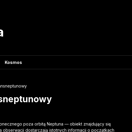
a
Kosmos
ransneptunowy
ansneptunowy
łonecznego poza orbitą Neptuna — obiekt znajdujący się
ia obserwacji dostarczają istotnych informacji o początkach