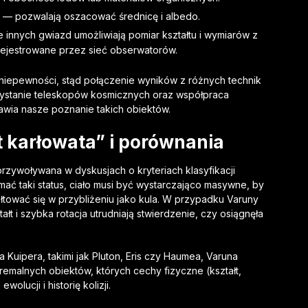
— pozwalają oszacować średnicę i albedo.
e innych gwiazd umożliwiają pomiar kształtu i wymiarów z
arejestrowane przez sieć obserwatorów.
 niepewności, stąd połączenie wyników z różnych technik
zystanie teleskopów kosmicznych oraz współpraca
awia nasze poznanie takich obiektów.
t karłowata” i porównania
rzywoływana w dyskusjach o kryteriach klasyfikacji
ymać taki status, ciało musi być wystarczająco masywne, by
tować się w przybliżeniu jako kula. W przypadku Varuny
łt i szybka rotacja utrudniają stwierdzenie, czy osiągnęła
Kuipera, takimi jak Pluton, Eris czy Haumea, Varuna
stremalnych obiektów, których cechy fizyczne (kształt,
olucji i historię kolizji.