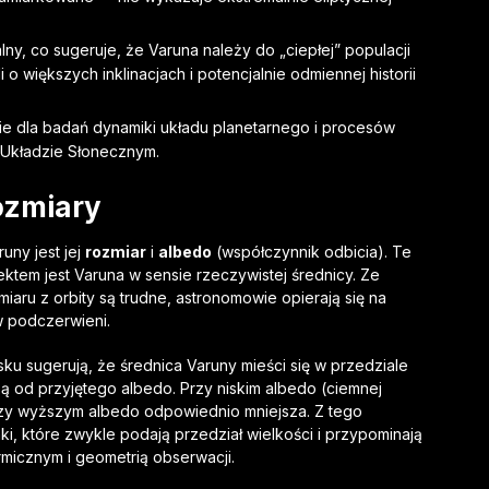
lny, co sugeruje, że Varuna należy do „ciepłej” populacji
o większych inklinacjach i potencjalnie odmiennej historii
e dla badań dynamiki układu planetarnego i procesów
Układzie Słonecznym.
ozmiary
ny jest jej
rozmiar
i
albedo
(współczynnik odbicia). Te
ktem jest Varuna w sensie rzeczywistej średnicy. Ze
aru z orbity są trudne, astronomowie opierają się na
w podczerwieni.
ku sugerują, że średnica Varuny mieści się w przedziale
żą od przyjętego albedo. Przy niskim albedo (ciemnej
rzy wyższym albedo odpowiednio mniejsza. Z tego
i, które zwykle podają przedział wielkości i przypominają
icznym i geometrią obserwacji.