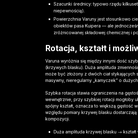
Szacunki średnicy: typowo rzędu kilkuset
niepewnością).
Powierzchnia Varuny jest stosunkowo cie
obiektów pasa Kuipera — ale jednocześ
zróżnicowanej składowej chemicznej i po
Rotacja, kształt i możl
Varuna wyróżnia się między innymi dość szy
(krzywych blasku). Duża amplituda zmiennośc
może być złożony z dwóch ciał stykających s
masywny, nieregularny „kamyczek” o dużych 
Szybka rotacja stawia ograniczenia na gęstość 
wewnętrznie, przy szybkiej rotacji mogłoby ul
spójny kształt, oznacza to większą gęstość w
względu pomiary krzywej blasku dostarcza
kompozycji.
Duża amplituda krzywej blasku → kształt