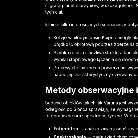
migracji planet olbrzymów, w szczególności N
tych ciał.
Istnieje kilka interesujących scenariuszy d
Kolizje w młodym pasie Kuipera mogły uk
prędkość obrotową poprzez zderzenia z
Szybka rotacja i możliwa struktura kont
wyniku stopniowego łączenia się dwóch ci
Procesy chemiczne na powierzchni wywo
nadać jej charakterystyczny czerwony od
Metody obserwacyjne 
Badanie obiektów takich jak Varuna jest wyz
odległość od Słońca sprawiają, że wymagane 
fotograficzne oraz spektrometryczne. W pra
Fotometria
— analiza zmian jasności w cz
Spektroskopia
— bada skład chemiczny 