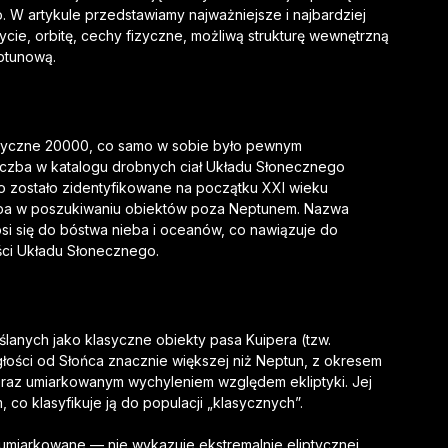
 W artykule przedstawiamy najważniejsze i najbardziej
rycie, orbitę, cechy fizyczne, możliwą strukturę wewnętrzną
ptunową.
eryczne 20000, co samo w sobie było pewnym
iczba w katalogu drobnych ciał Układu Słonecznego
o zostało zidentyfikowane na początku XXI wieku
ba w poszukiwaniu obiektów poza Neptunem. Nazwa
osi się do bóstwa nieba i oceanów, co nawiązuje do
ęści Układu Słonecznego.
ślanych jako klasyczne obiekty pasa Kuipera (tzw.
głości od Słońca znacznie większej niż Neptun, z okresem
 oraz umiarkowanym wychyleniem względem ekliptyki. Jej
, co klasyfikuje ją do populacji „klasycznych”.
 umiarkowane — nie wykazuje ekstremalnie eliptycznej