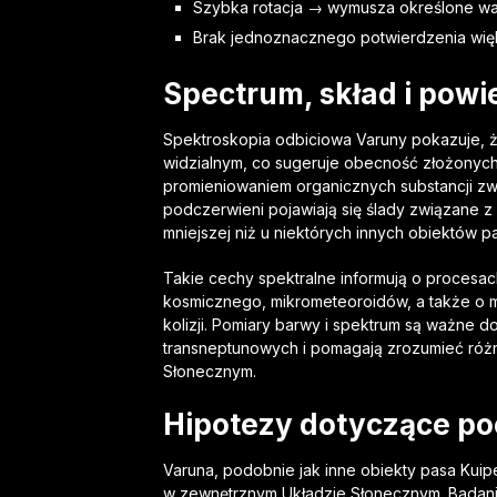
Szybka rotacja → wymusza określone warto
Brak jednoznacznego potwierdzenia więks
Spectrum, skład i powi
Spektroskopia odbiciowa Varuny pokazuje, ż
widzialnym, co sugeruje obecność złożonyc
promieniowaniem organicznych substancji zwa
podczerwieni pojawiają się ślady związane 
mniejszej niż u niektórych innych obiektów p
Takie cechy spektralne informują o procesa
kosmicznego, mikrometeoroidów, a także o mo
kolizji. Pomiary barwy i spektrum są ważne d
transneptunowych i pomagają zrozumieć ró
Słonecznym.
Hipotezy dotyczące poc
Varuna, podobnie jak inne obiekty pasa Kui
w zewnętrznym Układzie Słonecznym. Badania