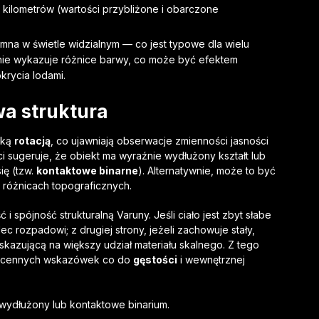
 kilometrów (wartości przybliżone i obarczone
mna w świetle widzialnym — co jest typowe dla wielu
nie wykazuje różnice barwy, co może być efektem
krycia lodami.
iwa struktura
bką
rotacją
, co ujawniają obserwacje zmienności jasności
i sugeruje, że obiekt ma wyraźnie wydłużony kształt lub
ię (tzw.
kontaktowe binarne
). Alternatywnie, może to być
różnicach topograficznych.
i spójność strukturalną Varuny. Jeśli ciało jest zbyt słabe
ec rozpadowi; z drugiej strony, jeżeli zachowuje stały,
skazującą na większy udział materiału skalnego. Z tego
ją cennych wskazówek co do
gęstości
i wewnętrznej
 wydłużony lub kontaktowe binarium.