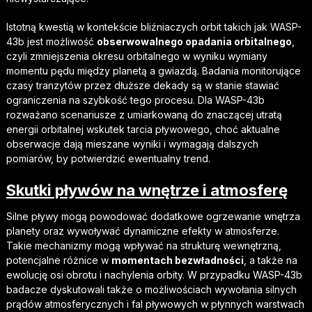
Istotną kwestią w kontekście bliźniaczych orbit takich jak WASP-
43b jest możliwość
obserwowalnego opadania orbitalnego
,
czyli zmniejszenia okresu orbitalnego w wyniku wymiany
momentu pędu między planetą a gwiazdą. Badania monitorujące
czasy tranzytów przez dłuższe dekady są w stanie stawiać
ograniczenia na szybkość tego procesu. Dla WASP-43b
rozważano scenariusze z umiarkowaną do znaczącej utratą
energii orbitalnej wskutek tarcia pływowego, choć aktualne
obserwacje dają mieszane wyniki i wymagają dalszych
pomiarów, by potwierdzić ewentualny trend.
Skutki pływów na wnętrze i atmosferę
Silne pływy mogą powodować dodatkowe ogrzewanie wnętrza
planety oraz wywoływać dynamiczne efekty w atmosferze.
Takie mechanizmy mogą wpływać na strukturę wewnętrzną,
potencjalne różnice w
momentach bezwładności
, a także na
ewolucję osi obrotu i nachylenia orbity. W przypadku WASP-43b
badacze dyskutowali także o możliwościach wywołania silnych
prądów atmosferycznych i fal pływowych w płynnych warstwach