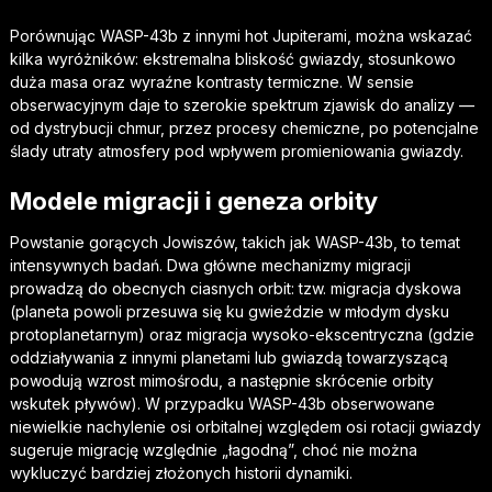
Porównując WASP-43b z innymi hot Jupiterami, można wskazać
kilka wyróżników: ekstremalna bliskość gwiazdy, stosunkowo
duża masa oraz wyraźne kontrasty termiczne. W sensie
obserwacyjnym daje to szerokie spektrum zjawisk do analizy —
od dystrybucji chmur, przez procesy chemiczne, po potencjalne
ślady utraty atmosfery pod wpływem promieniowania gwiazdy.
Modele migracji i geneza orbity
Powstanie gorących Jowiszów, takich jak WASP-43b, to temat
intensywnych badań. Dwa główne mechanizmy migracji
prowadzą do obecnych ciasnych orbit: tzw. migracja dyskowa
(planeta powoli przesuwa się ku gwieździe w młodym dysku
protoplanetarnym) oraz migracja wysoko-ekscentryczna (gdzie
oddziaływania z innymi planetami lub gwiazdą towarzyszącą
powodują wzrost mimośrodu, a następnie skrócenie orbity
wskutek pływów). W przypadku WASP-43b obserwowane
niewielkie nachylenie osi orbitalnej względem osi rotacji gwiazdy
sugeruje migrację względnie „łagodną”, choć nie można
wykluczyć bardziej złożonych historii dynamiki.