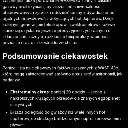
Ważne jest także porównanie WASP-43b z innymi bliskimi
gazowymi olbrzymami, by zrozumieć uniwersalność
obserwowanych zjawisk i oddzielić cechy indywidualne od
ogólnych prawidłowości dotyczących hot Jupiterów. Dzięki
kolejnym generacjom teleskopów i spektrometrów możliwe
stanie się uzyskanie jeszcze precyzyjniejszych danych o
składzie chemicznym, rozkładzie temperatury w pionie i
poziomie oraz o mikrostrukturze chmur.
Podsumowanie ciekawostek
Poniżej lista najciekawszych faktów związanych z WASP-43b,
które mogą zainteresować zarówno entuzjastów astronomii, jak i
badaczy:
Ekstremalny okres
: poniżej 20 godzin — jedno z
najkrótszych krążących okresów dla znanych egzoplanet
masywnych.
Bliższa odległość do gwiazdy niż wiele innych hot
Jupiterów, co skutkuje bardzo silnym napromieniowaniem i
pływami.