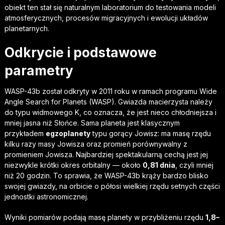
obiekt ten stał się naturalnym laboratorium do testowania modeli
atmosferycznych, procesów migracyjnych i ewolucji układów
planetarnych.
Odkrycie i podstawowe
parametry
WASP-43b został odkryty w 2011 roku w ramach programu Wide
Angle Search for Planets (WASP). Gwiazda macierzysta należy
do typu widmowego K, co oznacza, że jest nieco chłodniejsza i
mniej jasna niż Słońce. Sama planeta jest klasycznym
przykładem
egzoplanety
typu gorący Jowisz: ma masę rzędu
kilku razy masy Jowisza oraz promień porównywalny z
promieniem Jowisza. Najbardziej spektakularną cechą jest jej
niezwykle krótki okres orbitalny — około
0,81 dnia
, czyli mniej
niż 20 godzin. To sprawia, że WASP-43b krąży bardzo blisko
swojej gwiazdy, na orbicie o półosi wielkiej rzędu setnych części
jednostki astronomicznej.
Wyniki pomiarów podają masę planety w przybliżeniu rzędu
1,8–