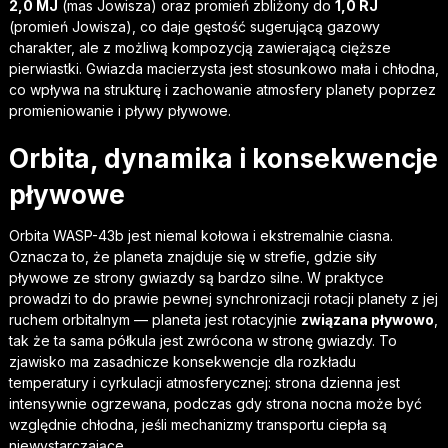
2,0 MJ
(mas Jowisza) oraz promień zbliżony do
1,0 RJ
(promień Jowisza), co daje gęstość sugerującą gazowy
charakter, ale z możliwą kompozycją zawierającą cięższe
pierwiastki. Gwiazda macierzysta jest stosunkowo mała i chłodna,
co wpływa na strukturę i zachowanie atmosfery planety poprzez
promieniowanie i pływy pływowe.
Orbita, dynamika i konsekwencje
pływowe
Orbita WASP-43b jest niemal kołowa i ekstremalnie ciasna.
Oznacza to, że planeta znajduje się w strefie, gdzie siły
pływowe ze strony gwiazdy są bardzo silne. W praktyce
prowadzi to do prawie pewnej synchronizacji rotacji planety z jej
ruchem orbitalnym — planeta jest rotacyjnie
związana pływowo
,
tak że ta sama półkula jest zwrócona w stronę gwiazdy. To
zjawisko ma zasadnicze konsekwencje dla rozkładu
temperatury i cyrkulacji atmosferycznej: strona dzienna jest
intensywnie ogrzewana, podczas gdy strona nocna może być
względnie chłodna, jeśli mechanizmy transportu ciepła są
niewystarczające.