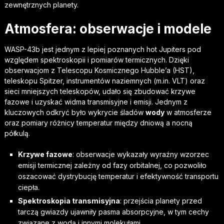
zewnętrznych planety.
Atmosfera: obserwacje i modele
WASP-43b jest jednym z lepiej poznanych hot Jupiters pod
względem spektroskopii i pomiarów termicznych. Dzięki
obserwacjom z Telescopu Kosmicznego Hubble’a (HST),
teleskopu Spitzer, instrumentów naziemnych (m.in. VLT) oraz
sieci mniejszych teleskopów, udało się zbudować krzywe
fazowe i uzyskać widma transmisyjne i emisji. Jednym z
kluczowych odkryć było wykrycie śladów
wody
w atmosferze
oraz pomiary różnicy temperatur między dniową a nocną
półkulą.
Krzywe fazowe
: obserwacje wykazały wyraźny wzorzec
emisji termicznej zależny od fazy orbitalnej, co pozwoliło
oszacować dystrybucję temperatur i efektywność transportu
ciepła.
Spektroskopia transmisyjna
: przejścia planety przed
tarczą gwiazdy ujawniły pasma absorpcyjne, w tym cechy
związane z wodą i innymi molekułami.