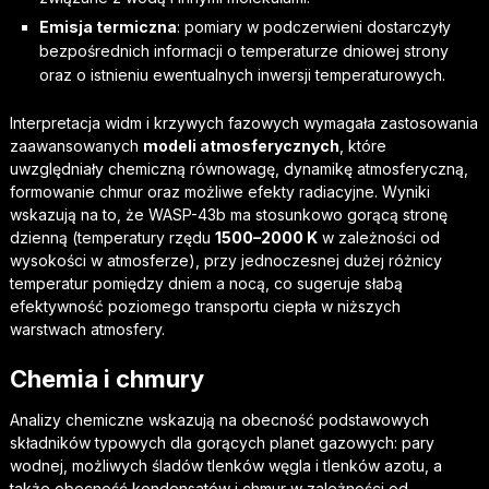
Emisja termiczna
: pomiary w podczerwieni dostarczyły
bezpośrednich informacji o temperaturze dniowej strony
oraz o istnieniu ewentualnych inwersji temperaturowych.
Interpretacja widm i krzywych fazowych wymagała zastosowania
zaawansowanych
modeli atmosferycznych
, które
uwzględniały chemiczną równowagę, dynamikę atmosferyczną,
formowanie chmur oraz możliwe efekty radiacyjne. Wyniki
wskazują na to, że WASP-43b ma stosunkowo gorącą stronę
dzienną (temperatury rzędu
1500–2000 K
w zależności od
wysokości w atmosferze), przy jednoczesnej dużej różnicy
temperatur pomiędzy dniem a nocą, co sugeruje słabą
efektywność poziomego transportu ciepła w niższych
warstwach atmosfery.
Chemia i chmury
Analizy chemiczne wskazują na obecność podstawowych
składników typowych dla gorących planet gazowych: pary
wodnej, możliwych śladów tlenków węgla i tlenków azotu, a
także obecność kondensatów i chmur w zależności od