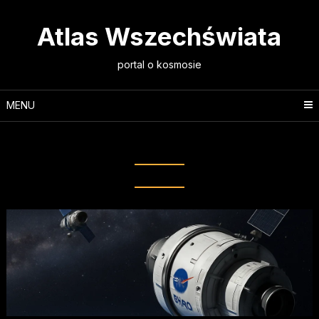
Skip
to
Atlas Wszechświata
content
portal o kosmosie
MENU
Tag:
współpraca