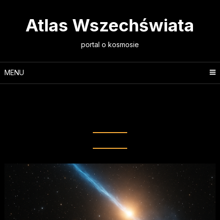
Skip
to
Atlas Wszechświata
content
portal o kosmosie
MENU
Tag:
Supermasywna czarna
dziura