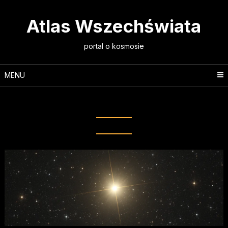
Skip
to
Atlas Wszechświata
content
portal o kosmosie
MENU
Tag:
pulsacje