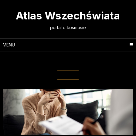
Skip
to
Atlas Wszechświata
content
portal o kosmosie
MENU
Tag:
psychologia kognitywna