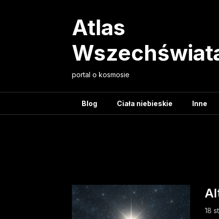
Skip
to
Atlas
content
Wszechświat
portal o kosmosie
Blog
Ciała niebieskie
Inne
T
Al
18 s