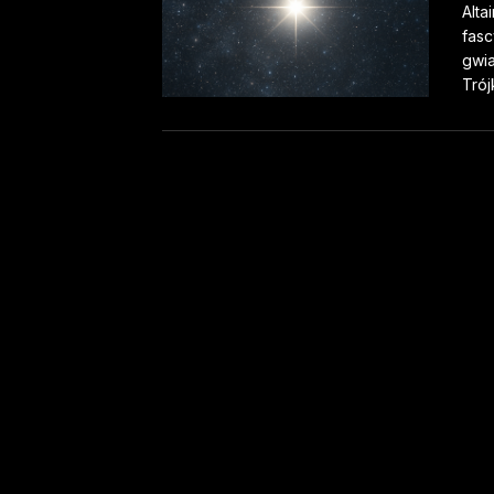
Alta
fasc
gwia
Trój