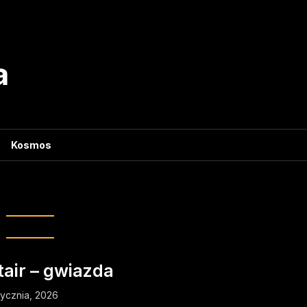
a
Kosmos
ag:
Orzeł
tair – gwiazda
tycznia, 2026