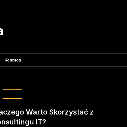
a
Kosmos
ja procesów biznesowych
aczego Warto Skorzystać z
nsultingu IT?