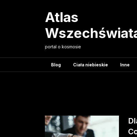
Skip
to
Atlas
content
Wszechświat
portal o kosmosie
Blog
Ciała niebieskie
Inne
Tag:
optymalizac
Dl
Co