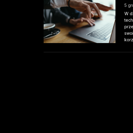
5 gr
W d
tech
prz
swoi
korz