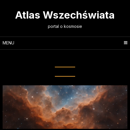
Skip
to
Atlas Wszechświata
content
portal o kosmosie
MENU
Tag:
obszar gwiazdotwórczy