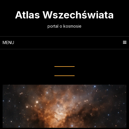
Skip
to
Atlas Wszechświata
content
portal o kosmosie
MENU
Tag:
obłok molekularny