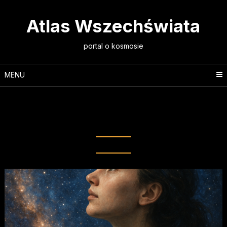
Skip
to
Atlas Wszechświata
content
portal o kosmosie
MENU
Tag:
międzynarodowa
współpraca