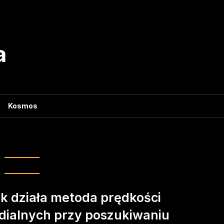
a
Kosmos
rędkości radialnych
k działa metoda prędkości
dialnych przy poszukiwaniu