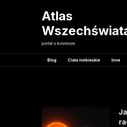
Skip
to
Atlas
content
Wszechświat
portal o kosmosie
Blog
Ciała niebieskie
Inne
Tag:
Metoda p
Ja
ra