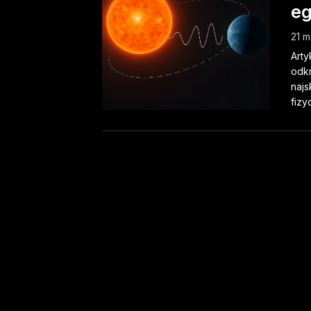
eg
21 m
Arty
odkr
najs
fizy