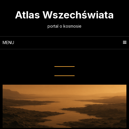
Skip
to
Atlas Wszechświata
content
portal o kosmosie
MENU
Tag:
metan