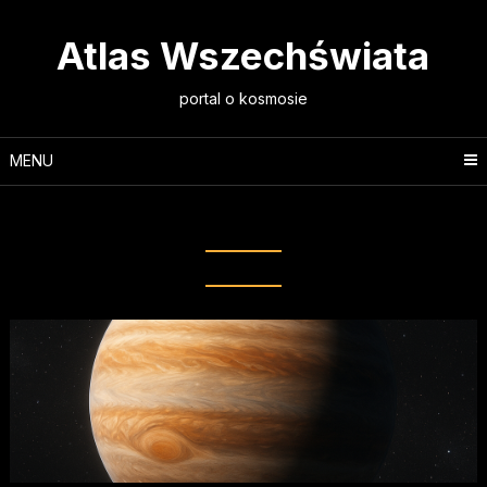
Skip
to
Atlas Wszechświata
content
portal o kosmosie
MENU
Tag:
hot jupiter