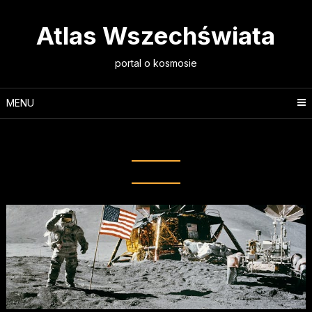
Skip
to
Atlas Wszechświata
content
portal o kosmosie
MENU
Tag:
ExoMars