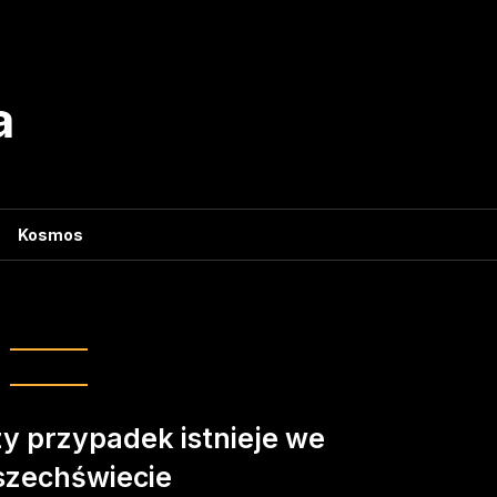
a
Kosmos
g:
entropia
y przypadek istnieje we
zechświecie