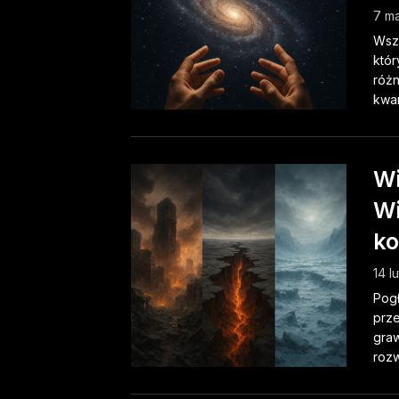
7 ma
Wsze
któr
różn
kwan
Wi
Wi
ko
14 l
Pogł
prze
graw
rozw