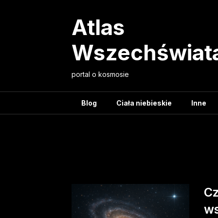
Skip
to
Atlas
content
Wszechświat
portal o kosmosie
Blog
Ciała niebieskie
Inne
Ta
Cz
ws