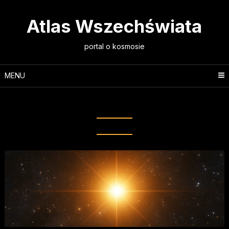
Skip
to
Atlas Wszechświata
content
portal o kosmosie
MENU
Tag:
dysk