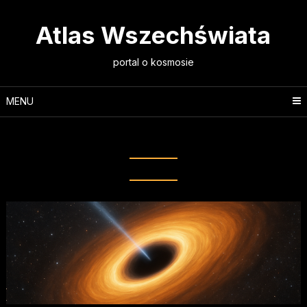
Skip
to
Atlas Wszechświata
content
portal o kosmosie
MENU
Tag:
dysk akrecyjny