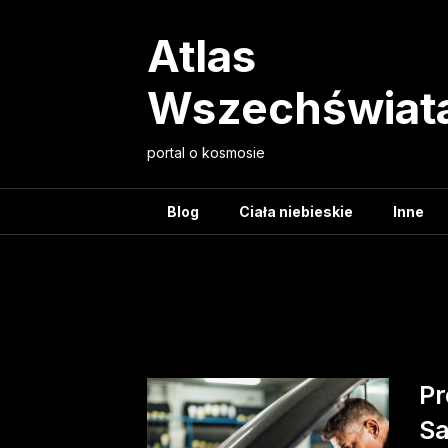
Skip
to
Atlas
content
Wszechświat
portal o kosmosie
Blog
Ciała niebieskie
Inne
Tag:
bezpie
Pr
Sa