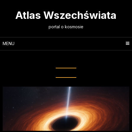
Skip
to
Atlas Wszechświata
content
portal o kosmosie
MENU
Tag:
akrecja