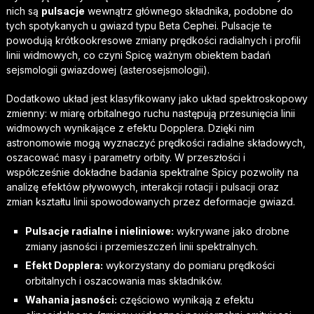
nich są
pulsacje
wewnątrz głównego składnika, podobne do
tych spotykanych u gwiazd typu Beta Cephei. Pulsacje te
powodują krótkookresowe zmiany prędkości radialnych i profili
linii widmowych, co czyni Spicę ważnym obiektem badań
sejsmologii gwiazdowej (asterosejsmologii).
Dodatkowo układ jest klasyfikowany jako układ spektroskopowy
zmienny: w miarę orbitalnego ruchu następują przesunięcia linii
widmowych wynikające z efektu Dopplera. Dzięki nim
astronomowie mogą wyznaczyć prędkości radialne składowych,
oszacować masy i parametry orbity. W przeszłości i
współcześnie dokładne badania spektralne Spicy pozwoliły na
analizę efektów pływowych, interakcji rotacji i pulsacji oraz
zmian kształtu linii spowodowanych przez deformacje gwiazd.
Pulsacje radialne i nieliniowe:
wykrywane jako drobne
zmiany jasności i przemieszczeń linii spektralnych.
Efekt Dopplera:
wykorzystany do pomiaru prędkości
orbitalnych i oszacowania mas składników.
Wahania jasności:
częściowo wynikają z efektu