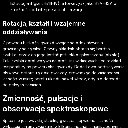
B2 subgiant/giant (B1III–IV), a towarzysz jako B2V–B3V w
zależności od interpretacji obserwacji.
Rotacja, kształt i wzajemne
oddziaływania
Z powodu bliskości gwiazd wzajemne oddziaływania
grawitacyjne są silne. Główny składnik obraca się bardzo
szybko, przez co jego kształt jest lekko spłaszczony (oblate).
Taki szybki obrót wpływa na profil linii widmowych i na rozkład
temperatury na powierzchni gwiazdy. Dodatkowo oddziaływania
pływowe deformują obie gwiazdy, prowadząc do zmienności
jasności w miarę obrotu układu nawet wtedy, gdy nie dochodzi
do pełnych zaćmień.
Zmienność, pulsacje i
obserwacje spektroskopowe
Spica nie jest zwykłą, stabilną gwiazdą: jej widmo i jasność
wykazują zmiany związane z kilkoma mechanizmami. Jednym z