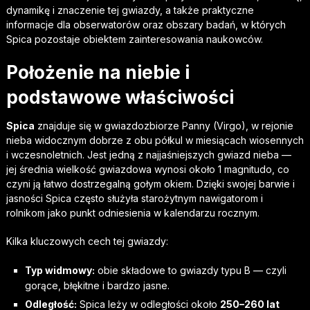
dynamikę i znaczenie tej gwiazdy, a także praktyczne
informacje dla obserwatorów oraz obszary badań, w których
Spica pozostaje obiektem zainteresowania naukowców.
Położenie na niebie i
podstawowe właściwości
Spica
znajduje się w gwiazdozbiorze Panny (Virgo), w rejonie
nieba widocznym dobrze z obu półkul w miesiącach wiosennych
i wczesnoletnich. Jest jedną z najjaśniejszych gwiazd nieba —
jej średnia wielkość gwiazdowa wynosi około 1 magnitudo, co
czyni ją łatwo dostrzegalną gołym okiem. Dzięki swojej barwie i
jasności Spica często służyła starożytnym nawigatorom i
rolnikom jako punkt odniesienia w kalendarzu rocznym.
Kilka kluczowych cech tej gwiazdy:
Typ widmowy:
obie składowe to gwiazdy typu B — czyli
gorące, błękitne i bardzo jasne.
Odległość:
Spica leży w odległości około
250–260 lat