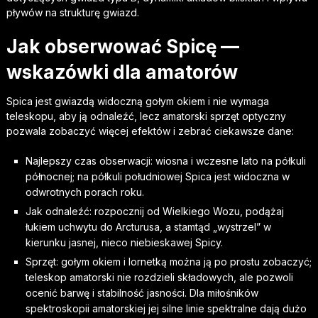
pływów na strukturę gwiazd.
Jak obserwować Spicę —
wskazówki dla amatorów
Spica jest gwiazdą widoczną gołym okiem i nie wymaga
teleskopu, aby ją odnaleźć, lecz amatorski sprzęt optyczny
pozwala zobaczyć więcej efektów i zebrać ciekawsze dane:
Najlepszy czas obserwacji: wiosna i wczesne lato na półkuli
północnej; na półkuli południowej Spica jest widoczna w
odwrotnych porach roku.
Jak odnaleźć: rozpocznij od Wielkiego Wozu, podążaj
łukiem uchwytu do Arcturusa, a stamtąd „wystrzel” w
kierunku jasnej, nieco niebieskawej Spicy.
Sprzęt: gołym okiem i lornetką można ją po prostu zobaczyć;
teleskop amatorski nie rozdzieli składowych, ale pozwoli
ocenić barwę i stabilność jasności. Dla miłośników
spektroskopii amatorskiej jej silne linie spektralne dają dużo