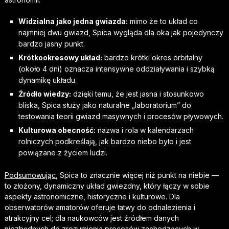
Widzialna jako jedna gwiazda:
mimo że to układ co
najmniej dwu gwiazd, Spica wygląda dla oka jak pojedynczy
bardzo jasny punkt.
Krótkookresowy układ:
bardzo krótki okres orbitalny
(około 4 dni) oznacza intensywne oddziaływania i szybką
dynamikę układu.
Źródło wiedzy:
dzięki temu, że jest jasna i stosunkowo
bliska, Spica służy jako naturalne „laboratorium” do
testowania teorii gwiazd masywnych i procesów pływowych.
Kulturowa obecność:
nazwa i rola w kalendarzach
rolniczych podkreślają, jak bardzo niebo było i jest
powiązane z życiem ludzi.
Podsumowując
, Spica to znacznie więcej niż punkt na niebie —
to złożony, dynamiczny układ gwiezdny, który łączy w sobie
aspekty astronomiczne, historyczne i kulturowe. Dla
obserwatorów amatorów oferuje łatwy do odnalezienia i
atrakcyjny cel; dla naukowców jest źródłem danych
niezbędnych do zrozumienia procesów zachodzących w