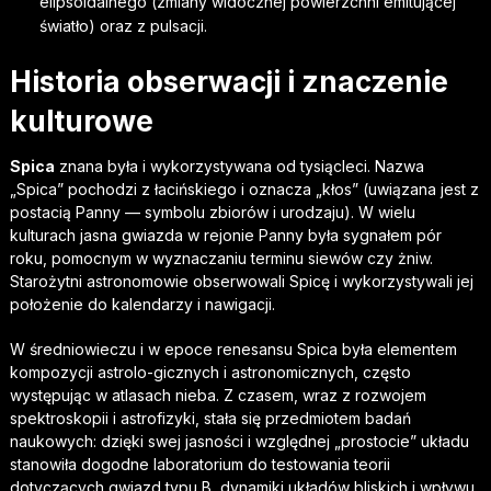
elipsoidalnego (zmiany widocznej powierzchni emitującej
światło) oraz z pulsacji.
Historia obserwacji i znaczenie
kulturowe
Spica
znana była i wykorzystywana od tysiącleci. Nazwa
„Spica” pochodzi z łacińskiego i oznacza „kłos” (uwiązana jest z
postacią Panny — symbolu zbiorów i urodzaju). W wielu
kulturach jasna gwiazda w rejonie Panny była sygnałem pór
roku, pomocnym w wyznaczaniu terminu siewów czy żniw.
Starożytni astronomowie obserwowali Spicę i wykorzystywali jej
położenie do kalendarzy i nawigacji.
W średniowieczu i w epoce renesansu Spica była elementem
kompozycji astrolo-gicznych i astronomicznych, często
występując w atlasach nieba. Z czasem, wraz z rozwojem
spektroskopii i astrofizyki, stała się przedmiotem badań
naukowych: dzięki swej jasności i względnej „prostocie” układu
stanowiła dogodne laboratorium do testowania teorii
dotyczących gwiazd typu B, dynamiki układów bliskich i wpływu