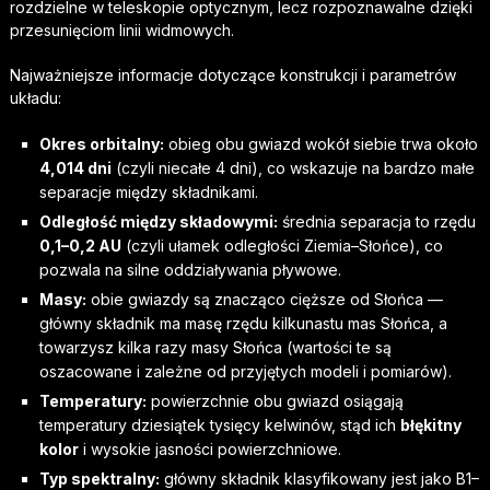
rozdzielne w teleskopie optycznym, lecz rozpoznawalne dzięki
przesunięciom linii widmowych.
Najważniejsze informacje dotyczące konstrukcji i parametrów
układu:
Okres orbitalny:
obieg obu gwiazd wokół siebie trwa około
4,014 dni
(czyli niecałe 4 dni), co wskazuje na bardzo małe
separacje między składnikami.
Odległość między składowymi:
średnia separacja to rzędu
0,1–0,2 AU
(czyli ułamek odległości Ziemia–Słońce), co
pozwala na silne oddziaływania pływowe.
Masy:
obie gwiazdy są znacząco cięższe od Słońca —
główny składnik ma masę rzędu kilkunastu mas Słońca, a
towarzysz kilka razy masy Słońca (wartości te są
oszacowane i zależne od przyjętych modeli i pomiarów).
Temperatury:
powierzchnie obu gwiazd osiągają
temperatury dziesiątek tysięcy kelwinów, stąd ich
błękitny
kolor
i wysokie jasności powierzchniowe.
Typ spektralny:
główny składnik klasyfikowany jest jako B1–