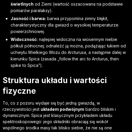
świetlnych
od Ziemi (wartość oszacowana na podstawie
pomiarów paralaksy).
Jasność i barwa:
barwa przypomina zimny błękit,
charakterystyczny dla gwiazd o wysokiej temperaturze
powierzchniowej.
Widoczność:
najlepiej widoczna na wiosennym niebie
półkuli północnej; odnaleźć ją można, podążając łukiem od
uchwytu Wielkiego Wozu do Arcturusa, a następnie dalej w
kierunku Spica (zasada „follow the arc to Arcturus, then
spike to Spica”).
Struktura układu i wartości
fizyczne
To, co z pozoru wydaje się być jedną gwiazdą, w
rzeczywistości jest
układem podwójnym
bardzo bliskim i
dynamicznym. Spica jest klasycznym przykładem układu
spektroskopowego: jego składniki obracają się wokół
wspólnego środka masy tak blisko siebie, że nie są one