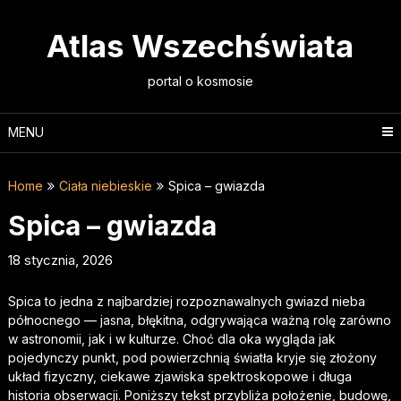
Skip
to
Atlas Wszechświata
content
portal o kosmosie
MENU
Home
Ciała niebieskie
Spica – gwiazda
Spica – gwiazda
18 stycznia, 2026
Spica to jedna z najbardziej rozpoznawalnych gwiazd nieba
północnego — jasna, błękitna, odgrywająca ważną rolę zarówno
w astronomii, jak i w kulturze. Choć dla oka wygląda jak
pojedynczy punkt, pod powierzchnią światła kryje się złożony
układ fizyczny, ciekawe zjawiska spektroskopowe i długa
historia obserwacji. Poniższy tekst przybliża położenie, budowę,