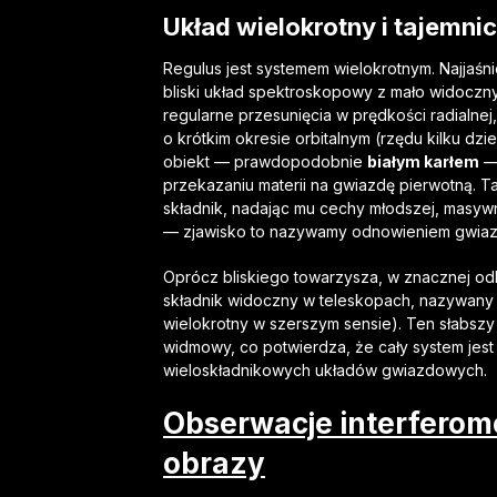
Układ wielokrotny i tajemni
Regulus jest systemem wielokrotnym. Najjaś
bliski układ spektroskopowy z mało widocz
regularne przesunięcia w prędkości radialn
o krótkim okresie orbitalnym (rzędu kilku dz
obiekt — prawdopodobnie
białym karłem
— 
przekazaniu materii na gwiazdę pierwotną. T
składnik, nadając mu cechy młodszej, masywn
— zjawisko to nazywamy odnowieniem gwiazd
Oprócz bliskiego towarzysza, w znacznej odl
składnik widoczny w teleskopach, nazywany c
wielokrotny w szerszym sensie). Ten słabszy 
widmowy, co potwierdza, że cały system jest
wieloskładnikowych układów gwiazdowych.
Obserwacje interferom
obrazy