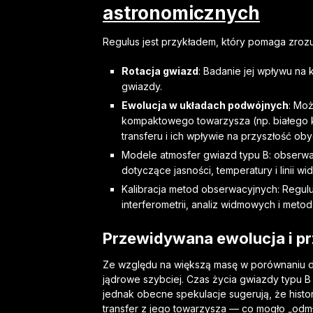
astronomicznych
Regulus jest przykładem, który pomaga zrozu
Rotacja gwiazd
: Badanie jej wpływu na 
gwiazdy.
Ewolucja w układach podwójnych
: Moż
kompaktowego towarzysza (np. białego k
transferu i ich wpływie na przyszłość ob
Modele atmosfer gwiazd typu B: obserw
dotyczące jasności, temperatury i linii w
Kalibracja metod obserwacyjnych: Regulu
interferometrii, analiz widmowych i meto
Przewidywana ewolucja i p
Ze względu na większą masę w porównaniu d
jądrowe szybciej. Czas życia gwiazdy typu B 
jednak obecne spekulacje sugerują, że his
transfer z jego towarzysza — co mogło „odmł