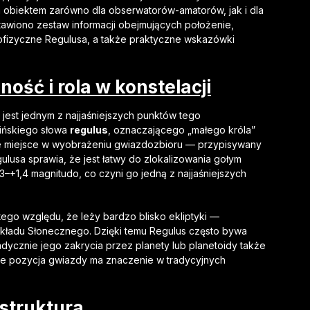
m obiektem zarówno dla obserwatorów-amatorów, jak i dla
tawiono zestaw informacji obejmujących położenie,
strofizyczne Regulusa, a także praktyczne wskazówki
ność i rola w konstelacji
i jest jednym z najjaśniejszych punktów tego
ińskiego słowa
regulus
, oznaczającego „małego króla”
lne miejsce w wyobrażeniu gwiazdozbioru — przypisywany
ulusa sprawia, że jest łatwy do zlokalizowania gołym
–+1,4 magnitudo, co czyni go jedną z najjaśniejszych
tego względu, że leży bardzo blisko ekliptyki —
 Układu Słonecznego. Dzięki temu Regulus często bywa
adycznie jego zakrycia przez planety lub planetoidy także
, że pozycja gwiazdy ma znaczenie w tradycyjnych
 struktura