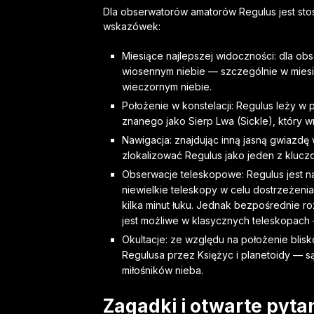
Dla obserwatorów amatorów Regulus jest sto
wskazówek:
Miesiące najlepszej widoczności: dla ob
wiosennym niebie — szczególnie w miesi
wieczornym niebie.
Położenie w konstelacji: Regulus leży w p
znanego jako Sierp Lwa (Sickle), który 
Nawigacja: znajdując inną jasną gwiazdę 
zlokalizować Regulus jako jeden z klucz
Obserwacje teleskopowe: Regulus jest n
niewielkie teleskopy w celu dostrzeżenia
kilka minut łuku. Jednak bezpośrednie r
jest możliwe w klasycznych teleskopach 
Okultacje: ze względu na położenie blisko
Regulusa przez Księżyc i planetoidy — s
miłośników nieba.
Zagadki i otwarte pyta