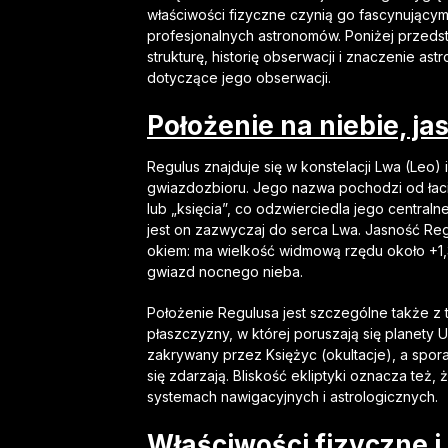
właściwości fizyczne czynią go fascynujący
profesjonalnych astronomów. Poniżej przeds
strukturę, historię obserwacji i znaczenie a
dotyczące jego obserwacji.
Położenie na niebie, jas
Regulus znajduje się w konstelacji Lwa (Leo) 
gwiazdozbioru. Jego nazwa pochodzi od łac
lub „księcia”, co odzwierciedla jego centra
jest on zazwyczaj do serca Lwa. Jasność Reg
okiem: ma wielkość widmową rzędu około +1,3
gwiazd nocnego nieba.
Położenie Regulusa jest szczególne także z 
płaszczyzny, w której poruszają się planety
zakrywany przez Księżyc (okultacje), a spor
się zdarzają. Bliskość ekliptyki oznacza też
systemach nawigacyjnych i astrologicznych.
Właściwości fizyczne i