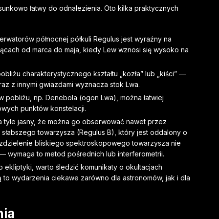
sunkowo łatwy do odnalezienia. Oto kilka praktycznych
serwatorów północnej półkuli Regulus jest wyraźny na
ącach od marca do maja, kiedy Lew wznosi się wysoko na
obliżu charakterystycznego kształtu „kozła” lub „kiści” —
wraz z innymi gwiazdami wyznacza stok Lwa.
w pobliżu, np. Denebola (ogon Lwa), można łatwiej
owych punktów konstelacji.
a tyle jasny, że można go obserwować nawet przez
 słabszego towarzysza (Regulus B), który jest oddalony o
ozdzielenie bliskiego spektroskopowego towarzysza nie
— wymaga to metod pośrednich lub interferometrii.
 ekliptyki, warto śledzić komunikaty o okultacjach
ą to wydarzenia ciekawe zarówno dla astronomów, jak i dla
nia