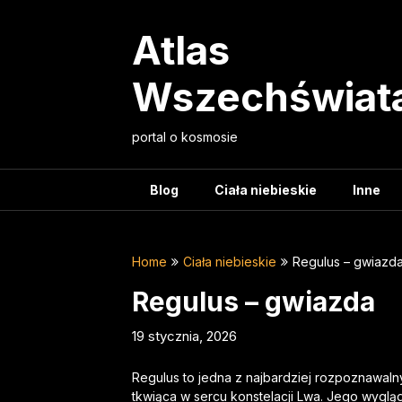
Skip
to
Atlas
content
Wszechświat
portal o kosmosie
Blog
Ciała niebieskie
Inne
Home
Ciała niebieskie
Regulus – gwiazd
Regulus – gwiazda
19 stycznia, 2026
Regulus to jedna z najbardziej rozpoznawaln
tkwiąca w sercu konstelacji Lwa. Jego wygląd