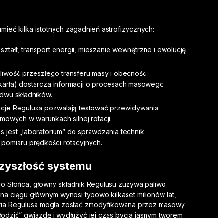
mieć kilka istotnych zagadnień astrofizycznych:
kształt, transport energii, mieszanie wewnętrzne i ewolucję
liwość przeszłego transferu masy i obecność
arła) dostarcza informacji o procesach masowego
ydwu składników.
acje Regulusa pozwalają testować przewidywania
idmowych w warunkach silnej rotacji.
s jest „laboratorium” do sprawdzania technik
d pomiaru prędkości rotacyjnych.
rzyszłość systemu
o Słońca, główny składnik Regulusu zużywa paliwo
na ciągu głównym wynosi typowo kilkaset milionów lat,
toria Regulusa mogła zostać zmodyfikowana przez masowy
odzić” gwiazdę i wydłużyć jej czas bycia jasnym tworem