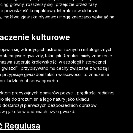
ciąg główny, rozszerzy się i przejdzie przez fazy
ie pozostałość kompaktową. Interakcje w układzie
sy, możliwe zjawiska pływowe) mogą znacząco wpłynąć na
znaczenie kulturowe
ojawia się w tradycjach astronomicznych i mitologicznych
potamii jasne gwiazdy, takie jak Regulus, miały znaczenie
j nazwa sugeruje królewskość; w astrologii historycznej
h gwiazd” i przypisywano mu cechy związane z władzą i
przypisuje gwiazdom takich właściwości, to znaczenie
ii ludzkich obserwacji nieba.
ktem precyzyjnych pomiarów pozycji, prędkości radialnej
 się do zrozumienia jego natury jako układu
lus dostarczył pierwszych bezpośrednich obrazów
wą jakość w badaniach fizyki gwiazd.
ć Regulusa