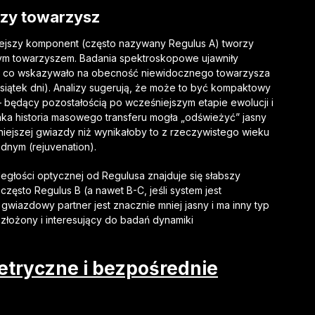
czy towarzysz
niejszy komponent (często nazywany Regulus A) tworzy
nym towarzyszem. Badania spektroskopowe ujawniły
ej, co wskazywało na obecność niewidocznego towarzysza
iesiątek dni). Analizy sugerują, że może to być kompaktowy
będący pozostałością po wcześniejszym etapie ewolucji i
aka historia masowego transferu mogła „odświeżyć” jasny
iejszej gwiazdy niż wynikałoby to z rzeczywistego wieku
nym (rejuvenation).
egłości optycznej od Regulusa znajduje się słabszy
zęsto Regulus B (a nawet B-C, jeśli system jest
gwiazdowy partner jest znacznie mniej jasny i ma inny typ
 złożony i interesujący do badań dynamiki
etryczne i bezpośrednie