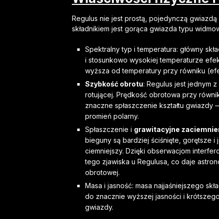
Regulus nie jest prostą, pojedynczą gwiazdą 
składnikiem jest gorąca gwiazda typu widmo
Spektralny typ i temperatura: główny skł
i stosunkowo wysokiej temperaturze efe
wyższa od temperatury przy równiku (ef
Szybkość obrotu
: Regulus jest jednym
rotującej. Prędkość obrotowa przy równi
znaczne spłaszczenie kształtu gwiazdy 
promień polarny.
Spłaszczenie i
grawitacyjne zaciemnie
bieguny są bardziej ściśnięte, gorętsze i 
ciemniejszy. Dzięki obserwacjom interf
tego zjawiska u Regulusa, co daje astr
obrotowej.
Masa i jasność: masa najjaśniejszego skł
do znacznie wyższej jasności i krótszeg
gwiazdy.