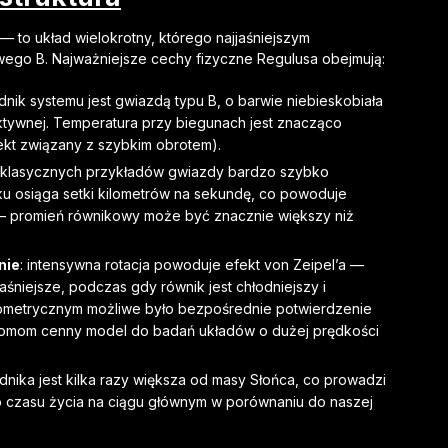
— to układ wielokrotny, którego najjaśniejszym
wego B. Najważniejsze cechy fizyczne Regulusa obejmują:
adnik systemu jest gwiazdą typu B, o barwie niebieskobiała
ktywnej. Temperatura przy biegunach jest znacząco
ekt związany z szybkim obrotem).
 z klasycznych przykładów gwiazdy bardzo szybko
ku osiąga setki kilometrów na sekundę, co powoduje
— promień równikowy może być znacznie większy niż
nie
: intensywna rotacja powoduje efekt von Zeipel’a —
jaśniejsze, podczas gdy równik jest chłodniejszy i
erometrycznym możliwe było bezpośrednie potwierdzenie
onomom cenny model do badań układów o dużej prędkości
adnika jest kilka razy większa od masy Słońca, co prowadzi
o czasu życia na ciągu głównym w porównaniu do naszej