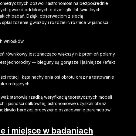
erometrycznych pozwolił astronomom na bezpośrednie
ych gwiazd oddalonych o dziesiątki lat świetlnych.
takich badań. Dzięki obserwacjom z siecią
 spłaszczenie gwiazdy i rozdzielić różnice w jasności
ych wniosków:
eń równikowy jest znacząco większy niż promień polarny.
est jednorodny — bieguny są gorętsze i jaśniejsze (efekt
ci rotacji, kąta nachylenia osi obrotu oraz na testowanie
bko rotujących.
waż stanowią rzadką weryfikację teoretycznych modeli
h i jasności całkowitej, astronomowie uzyskali obraz
możliwiło bardziej precyzyjne oszacowanie parametrów
e i miejsce w badaniach