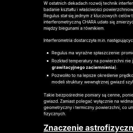
W ostatnich dekadach rozwój technik interf
badanie kształtu i właściwości powierzchniow
Regulus stał się jednym z kluczowych celów 
interferometryczną CHARA udało się zmierzyć
między biegunami a równikiem.
Interferometria dostarczyła m.in. następując
Regulus ma wyraźne spłaszczenie: promi
Rozkład temperatury na powierzchni nie j
grawitacyjnego zaciemnienia
).
Pozwoliło to na lepsze określenie prędkoś
modeli struktury wewnętrznej gwiazd szy
Takie bezpośrednie pomiary są cenne, ponie
gwiazd. Zamiast polegać wyłącznie na widmac
geometryczny i termiczny powierzchni, co u
fizycznych.
Znaczenie astrofizyczn