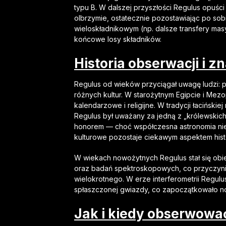
typu B. W dalszej przyszłości Regulus opuści 
olbrzymie, ostatecznie pozostawiając po sob
wieloskładnikowym (np. dalsze transfery ma
końcowe losy składników.
Historia obserwacji i 
Regulus od wieków przyciągał uwagę ludzi: p
różnych kultur. W starożytnym Egipcie i Mezo
kalendarzowe i religijne. W tradycji łacińskie
Regulus był uważany za jedną z „królewskic
honorem — choć współczesna astronomia nie 
kulturowe pozostaje ciekawym aspektem histor
W wiekach nowożytnych Regulus stał się obie
oraz badań spektroskopowych, co przyczyniło
wielokrotnego. W erze interferometrii Regu
spłaszczonej gwiazdy, co zapoczątkowało no
Jak i kiedy obserwowa