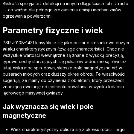
Bliskość sprzyja też detekcji na innych długościach fal niż radio
— co ważne dla pełnego zrozumienia emisji i mechanizmów
ogrzewania powierzchni.
Parametry fizyczne i wiek
PSR J0108–1431 klasyfikuje się jako pulsar o stosunkowo dużym
wiek
u charakterystycznym (tzw. age characteristic). Choć nie
wszystkie wartości wewnętrzne są znane z wysoką precyzją,
typowe cechy starzejących się pulsarów widoczne są również
tutaj: niska moc spin-down, słabsze pole magnetyczne niż w
pulsarach młodych oraz dłuższy okres obrotu. Te właściwości
sugerują, że mamy do czynienia z obiektem, który przeszedł
znaczącą ewolucję od momentu powstania w wyniku kolapsu
jądrowego masywnej gwiazdy.
Jak wyznacza się wiek i pole
magnetyczne
Wiek charakterystyczny oblicza się z okresu rotacji i jego