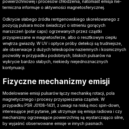
powierzchniowej i procesów chłodzenia, natomiast emisja nie-
termiczna informuje o aktywności magnetosferycznej.
Odkrycie słabego źródła rentgenowskiego skorelowanego z
pozycją pulsara może świadczyć o istnieniu gorących
marszczeń (polar caps) ogrzewanych przez cząstki
przyspieszane w magnetosferze, albo o resztkowym ciepłu
wnętrza gwiazdy. W UV i optyce próby detekcji są trudniejsze,
ale obserwacje z dużych teleskopów naziemnych i kosmicznych
pozwoliły w przypadku podobnych, bliskich pulsarów na
wykrycie bardzo słabych, niekiedy niejednoznacznych
kontynuacji.
Fizyczne mechanizmy emisji
Modelowanie emisji pulsarów łączy mechanikę rotacji, pola
magnetycznego i procesy przyspieszania cząstek. W
przypadku PSR J0108–1431, z uwagi na niską moc spin-down,
interesujące jest pytanie, jak utrzymuje się emisja radiowa i czy
mechanizmy ogrzewające powierzchnię są wystarczająco silne,
by wyjaśnić obserwowane emisje w innych pasmach.