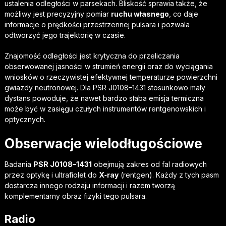
ustalenia odległości w parsekach. Bliskość sprawia także, że
możliwy jest precyzyjny pomiar
ruchu własnego
, co daje
informacje o prędkości przestrzennej pulsara i pozwala
odtworzyć jego trajektorię w czasie.
Znajomość odległości jest krytyczna do przeliczania
obserwowanej jasności w strumień energii oraz do wyciągania
wniosków o rzeczywistej efektywnej temperaturze powierzchni
gwiazdy neutronowej. Dla PSR J0108–1431 stosunkowo mały
dystans powoduje, że nawet bardzo słaba emisja termiczna
może być w zasięgu czułych instrumentów rentgenowskich i
optycznych.
Obserwacje wielodługościowe
Badania
PSR J0108–1431
obejmują zakres od fal radiowych
przez optykę i ultrafiolet do
X‑ray
(rentgen). Każdy z tych pasm
dostarcza innego rodzaju informacji i razem tworzą
komplementarny obraz fizyki tego pulsara.
Radio