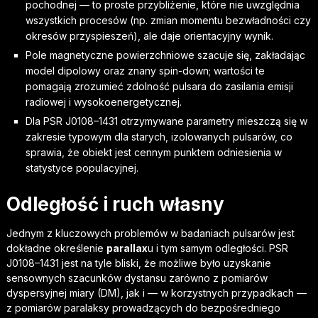
pochodnej — to proste przybliżenie, które nie uwzględnia
wszystkich procesów (np. zmian momentu bezwładności czy
okresów przyspieszeń), ale daje orientacyjny wynik.
Pole magnetyczne powierzchniowe szacuje się, zakładając
model dipolowy oraz znany spin-down; wartości te
pomagają zrozumieć zdolność pulsara do zasilania emisji
radiowej i wysokoenergetycznej.
Dla PSR J0108–1431 otrzymywane parametry mieszczą się w
zakresie typowym dla starych, izolowanych pulsarów, co
sprawia, że obiekt jest cennym punktem odniesienia w
statystyce populacyjnej.
Odległość i ruch własny
Jednym z kluczowych problemów w badaniach pulsarów jest
dokładne określenie
parallax
u i tym samym odległości. PSR
J0108–1431 jest na tyle bliski, że możliwe było uzyskanie
sensownych szacunków dystansu zarówno z pomiarów
dyspersyjnej miary (DM), jak i — w korzystnych przypadkach —
z pomiarów paralaksy prowadzących do bezpośredniego