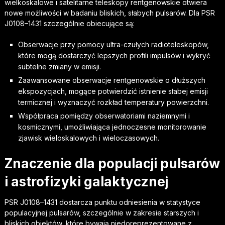
wielkoskalowe i satelitarne teleskopy rentgenowskie otwiera
nowe możliwości w badaniu bliskich, słabych pulsarów. Dla PSR
J0108–1431 szczególnie obiecujące są:
Obserwacje przy pomocy ultra-czułych radioteleskopów,
które mogą dostarczyć lepszych profili impulsów i wykryć
subtelne zmiany w emisji.
Zaawansowane obserwacje rentgenowskie o dłuższych
ekspozycjach, mogące potwierdzić istnienie słabej emisji
termicznej i wyznaczyć rozkład temperatury powierzchni.
Współpraca pomiędzy obserwatoriami naziemnymi i
kosmicznymi, umożliwiająca jednoczesne monitorowanie
zjawisk wieloskalowych i wieloczasowych.
Znaczenie dla populacji pulsarów
i astrofizyki galaktycznej
PSR J0108–1431 dostarcza punktu odniesienia w statystyce
populacyjnej pulsarów, szczególnie w zakresie starszych i
bliskich obiektów, które bywają niedoreprezentowane z