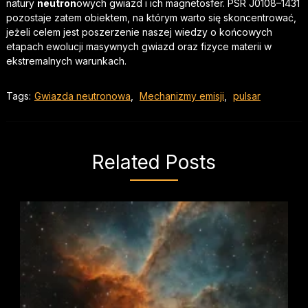
natury
neutron
owych gwiazd i ich magnetosfer. PSR J0108–1431
pozostaje zatem obiektem, na którym warto się skoncentrować,
jeżeli celem jest poszerzenie naszej wiedzy o końcowych
etapach ewolucji masywnych gwiazd oraz fizyce materii w
ekstremalnych warunkach.
Tags:
Gwiazda neutronowa
,
Mechanizmy emisji
,
pulsar
Related Posts