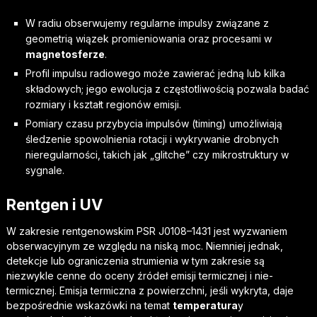
W radiu obserwujemy regularne impulsy związane z
geometrią wiązek promieniowania oraz procesami w
magnetosferze
.
Profil impulsu radiowego może zawierać jedną lub kilka
składowych; jego ewolucja z częstotliwością pozwala badać
rozmiary i kształt regionów emisji.
Pomiary czasu przybycia impulsów (timing) umożliwiają
śledzenie spowolnienia rotacji i wykrywanie drobnych
nieregularności, takich jak „glitche” czy mikrostruktury w
sygnale.
Rentgen i UV
W zakresie rentgenowskim PSR J0108–1431 jest wyzwaniem
obserwacyjnym ze względu na niską moc. Niemniej jednak,
detekcje lub ograniczenia strumienia w tym zakresie są
niezwykle cenne do oceny źródeł emisji termicznej i nie-
termicznej. Emisja termiczna z powierzchni, jeśli wykryta, daje
bezpośrednie wskazówki na temat
temperatura
y