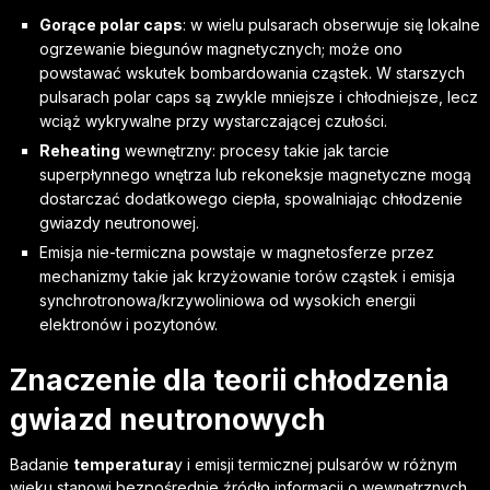
Gorące polar caps
: w wielu pulsarach obserwuje się lokalne
ogrzewanie biegunów magnetycznych; może ono
powstawać wskutek bombardowania cząstek. W starszych
pulsarach polar caps są zwykle mniejsze i chłodniejsze, lecz
wciąż wykrywalne przy wystarczającej czułości.
Reheating
wewnętrzny: procesy takie jak tarcie
superpłynnego wnętrza lub rekoneksje magnetyczne mogą
dostarczać dodatkowego ciepła, spowalniając chłodzenie
gwiazdy neutronowej.
Emisja nie-termiczna powstaje w magnetosferze przez
mechanizmy takie jak krzyżowanie torów cząstek i emisja
synchrotronowa/krzywoliniowa od wysokich energii
elektronów i pozytonów.
Znaczenie dla teorii chłodzenia
gwiazd neutronowych
Badanie
temperatura
y i emisji termicznej pulsarów w różnym
wieku stanowi bezpośrednie źródło informacji o wewnętrznych