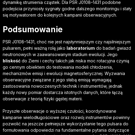
dynamikę strumienia cząstek. Dla PSR J0108–1431 podobne
podejścia przyniosły sygnały godne dalszego monitoringu i stały
się motywatorem do kolejnych kampanii obserwacyjnych.
Podsumowanie
PSR J0108–1431, choć nie jest najsłynniejszym czy najsilniejszym
pulsarem, pełni ważną rolę jako
laboratorium
do badań gwiazd
neutronowych w zaawansowanym stadium ewolucji. Jego
bliskość
do Ziemi i cechy takich jak niska moc rotacyjna czynią
go cennym obiektem do testowania modeli chłodzenia,
mechanizmów emisji i ewolucji magnetosferycznej. Wyzwania
obserwacyjne związane z jego słabą emisją wymagają
zastosowania nowoczesnych technik i instrumentów, jednak
każdy nowy pomiar dostarcza istotnych danych, które łączą
obserwacje z teorią fizyki gęstej materii.
Przyszłe obserwacje o wyższej czułości, koordynowane
kampanie wielodługościowe oraz rozwój instrumentów powinny
pozwolić na jeszcze pełniejsze wykorzystanie tego pulsara do
formułowania odpowiedzi na fundamentalne pytania dotyczące