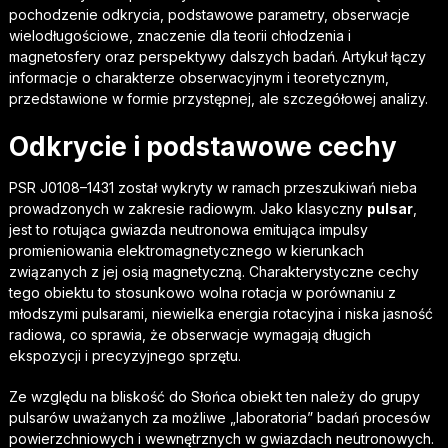
pochodzenie odkrycia, podstawowe parametry, obserwacje
wielodługościowe, znaczenie dla teorii chłodzenia i
magnetosfery oraz perspektywy dalszych badań. Artykuł łączy
informacje o charakterze obserwacyjnym i teoretycznym,
przedstawione w formie przystępnej, ale szczegółowej analizy.
Odkrycie i podstawowe cechy
PSR J0108–1431 został wykryty w ramach przeszukiwań nieba
prowadzonych w zakresie radiowym. Jako klasyczny
pulsar
,
jest to rotująca gwiazda neutronowa emitująca impulsy
promieniowania elektromagnetycznego w kierunkach
związanych z jej osią magnetyczną. Charakterystyczne cechy
tego obiektu to stosunkowo wolna rotacja w porównaniu z
młodszymi pulsarami, niewielka energia rotacyjna i niska jasność
radiowa, co sprawia, że obserwacje wymagają długich
ekspozycji i precyzyjnego sprzętu.
Ze względu na bliskość do Słońca obiekt ten należy do grupy
pulsarów uważanych za możliwe „laboratoria” badań procesów
powierzchniowych i wewnętrznych w gwiazdach neutronowych.