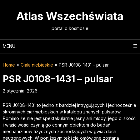
Skip
to
Atlas Wszechświata
content
portal o kosmosie
MENU
Home
Ciała niebieskie
PSR J0108–1431 – pulsar
PSR J0108–1431 – pulsar
2 stycznia, 2026
PSR J0108–1431 to jedno z bardziej intrygujących i jednocześnie
skromnych ciał niebieskich w katalogu znanych pulsarów.
Pomimo że nie jest spektakularnie jasny ani młody, jego bliskość
i właściwości czynią go cennym obiektem do badań
mechanizmów fizycznych zachodzących w gwiazdach
neutronowych. W poniższym tekście omówione zostaną