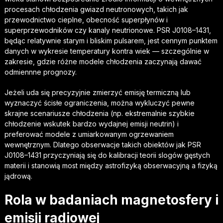
procesach chłodzenia gwiazd neutronowych, takich jak
przewodnictwo cieplne, obecność superpłynów i
superprzewodników czy kanaly neutrionowe. PSR J0108–1431,
będąc relatywnie starym i bliskim pulsarem, jest cennym punktem
danych w wykresie temperatury kontra wiek — szczególnie w
zakresie, gdzie różne modele chłodzenia zaczynają dawać
odmiennne prognozy.
Jeżeli uda się precyzyjnie zmierzyć emisję termiczną lub
wyznaczyć ścisłe ograniczenia, można wykluczyć pewne
skrajne scenariusze chłodzenia (np. ekstremalnie szybkie
chłodzenie wskutek bardzo wydajnej emisji neutrin) i
preferować modele z umiarkowanym ogrzewaniem
wewnętrznym. Dlatego obserwacje takich obiektów jak PSR
J0108–1431 przyczyniają się do kalibracji teorii slogów gęstych
materii i stanowią most między astrofizyką obserwacyjną a fizyką
jądrową.
Rola w badaniach magnetosfery i
emisji radiowej