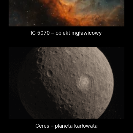
IC 5070 – obiekt mgławicowy
Ceres – planeta karłowata