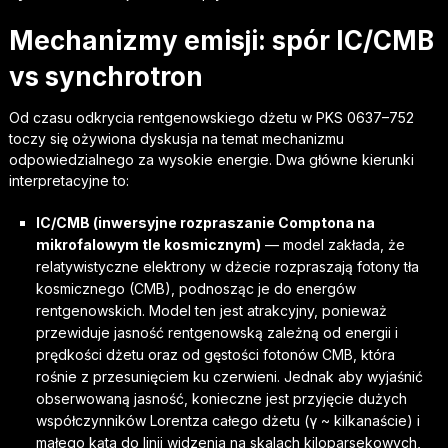
Mechanizmy emisji: spór IC/CMB
vs synchrotron
Od czasu odkrycia rentgenowskiego dżetu w PKS 0637–752
toczy się ożywiona dyskusja na temat mechanizmu
odpowiedzialnego za wysokie energie. Dwa główne kierunki
interpretacyjne to:
IC/CMB (inwersyjne rozpraszanie Comptona na
mikrofalowym tle kosmicznym)
— model zakłada, że
relatywistyczne elektrony w dżecie rozpraszają fotony tła
kosmicznego (CMB), podnosząc je do energów
rentgenowskich. Model ten jest atrakcyjny, ponieważ
przewiduje jasność rentgenowską zależną od energii i
prędkości dżetu oraz od gęstości fotonów CMB, która
rośnie z przesunięciem ku czerwieni. Jednak aby wyjaśnić
obserwowaną jasność, konieczne jest przyjęcie dużych
współczynników Lorentza całego dżetu (γ ~ kilkanaście) i
małego kąta do linii widzenia na skalach kiloparsekowych,