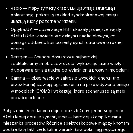
Radio — mapy syntezy oraz VLBI ujawniają strukturę i
polaryzację, pokazują rozkład synchrotronowej emisji i
ukazują ruchy pozorne w rdzeniu,
Optyka/UV — obserwacje HST ukazały jaśniejsze węzły
dżetu także w świetle widzialnym i nadfioletowym, co
pomaga oddzielić komponenty synchrotronowe o różnej
energii,
Rentgen — Chandra dostarczyła najbardziej
spektakularnych obrazów dżetu, wykazując jasne węzły i
długotrwałą emisję trudną do wyjaśnienia prostymi modelami,
Gamma — obserwacje w zakresie wysokich energii (np.
przez Fermi) stawiają ograniczenia na przewidywane emisje
w modelach IC/CMB i wskazują, które scenariusze są mało
prawdopodobne.
Połączenie tych danych daje obraz złożony: jedne segmenty
dżetu lepiej opisuje synchr., inne — bardziej skomplikowana
mieszanka procesów. Różnice spektroskopowe między knoтami
podkreślają fakt, że lokalne warunki (siła pola magnetycznego,