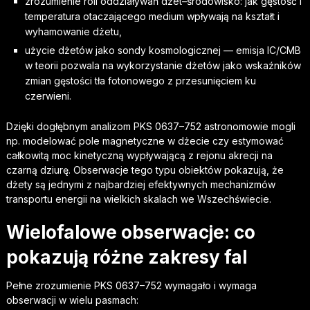
zrozumienie roli oddziaływań dżet–środowisko: jak gęstość i
temperatura otaczającego medium wpływają na kształt i
wyhamowanie dżetu,
użycie dżetów jako sondy kosmologicznej — emisja IC/CMB
w teorii pozwala na wykorzystanie dżetów jako wskaźników
zmian gęstości tła fotonowego z przesunięciem ku
czerwieni.
Dzięki dogłębnym analizom PKS 0637–752 astronomowie mogli
np. modelować pole magnetyczne w dżecie czy estymować
całkowitą moc kinetyczną wypływającą z rejonu akrecji na
czarną dziurę. Obserwacje tego typu obiektów pokazują, że
dżety są jednymi z najbardziej efektywnych mechanizmów
transportu energii na wielkich skalach we Wszechświecie.
Wielofalowe obserwacje: co
pokazują różne zakresy fal
Pełne zrozumienie PKS 0637–752 wymagało i wymaga
obserwacji w wielu pasmach: