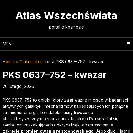
Skip
to
Atlas Wszechświata
content
portal o kosmosie
MENU
Home
Ciała niebieskie
PKS 0637–752 – kwazar
PKS 0637–752 – kwazar
20 lutego, 2026
PKS 0637–752 to obiekt, który zajął ważne miejsce w badaniach
aktywnych galaktyk i mechanizmów napędzających ich potężne
strumienie energii. Ten daleki, jasny
kwazar
o
charakterystycznym oznaczeniu z katalogu
Parkes
stał się
symbolem zaskakujących odkryć dzięki obserwacjom w
zakresie
promieniowania rentgenowskiego
. Jego długi i jasno