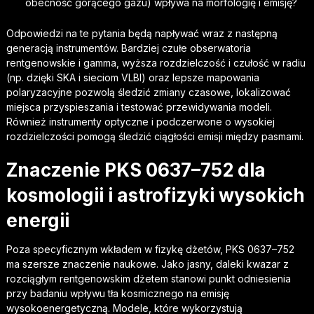
obecność gorącego gazu) wpływa na morfologię i emisję?
Odpowiedzi na te pytania będą napływać wraz z następną
generacją instrumentów. Bardziej czułe obserwatoria
rentgenowskie i gamma, wyższa rozdzielczość i czułość w radiu
(np. dzięki SKA i sieciom VLBI) oraz lepsze mapowania
polaryzacyjne pozwolą śledzić zmiany czasowe, lokalizować
miejsca przyspieszania i testować przewidywania modeli.
Również instrumenty optyczne i podczerwone o wysokiej
rozdzielczości pomogą śledzić ciągłości emisji między pasmami.
Znaczenie PKS 0637–752 dla
kosmologii i astrofizyki wysokich
energii
Poza specyficznym wkładem w fizykę dżetów, PKS 0637–752
ma szersze znaczenie naukowe. Jako jasny, daleki kwazar z
rozciągłym rentgenowskim dżetem stanowi punkt odniesienia
przy badaniu wpływu tła kosmicznego na emisję
wysokoenergetyczną. Modele, które wykorzystują