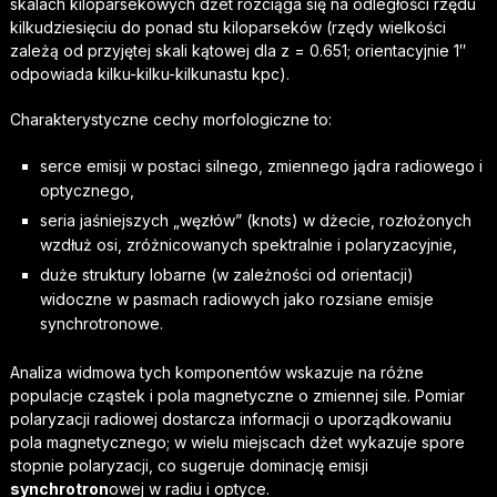
skalach kiloparsekowych dżet rozciąga się na odległości rzędu
kilkudziesięciu do ponad stu kiloparseków (rzędy wielkości
zależą od przyjętej skali kątowej dla z = 0.651; orientacyjnie 1″
odpowiada kilku-kilku-kilkunastu kpc).
Charakterystyczne cechy morfologiczne to:
serce emisji w postaci silnego, zmiennego jądra radiowego i
optycznego,
seria jaśniejszych „węzłów” (knots) w dżecie, rozłożonych
wzdłuż osi, zróżnicowanych spektralnie i polaryzacyjnie,
duże struktury lobarne (w zależności od orientacji)
widoczne w pasmach radiowych jako rozsiane emisje
synchrotronowe.
Analiza widmowa tych komponentów wskazuje na różne
populacje cząstek i pola magnetyczne o zmiennej sile. Pomiar
polaryzacji radiowej dostarcza informacji o uporządkowaniu
pola magnetycznego; w wielu miejscach dżet wykazuje spore
stopnie polaryzacji, co sugeruje dominację emisji
synchrotron
owej w radiu i optyce.