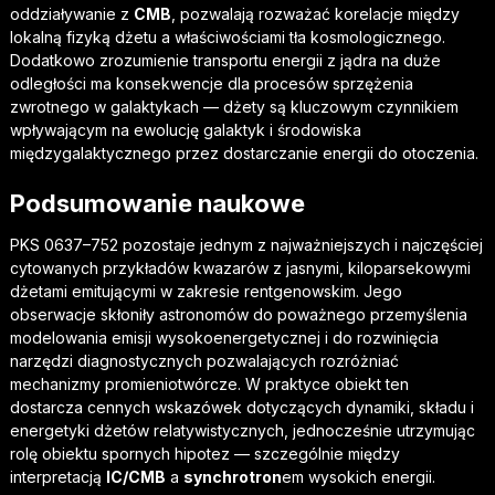
oddziaływanie z
CMB
, pozwalają rozważać korelacje między
lokalną fizyką dżetu a właściwościami tła kosmologicznego.
Dodatkowo zrozumienie transportu energii z jądra na duże
odległości ma konsekwencje dla procesów sprzężenia
zwrotnego w galaktykach — dżety są kluczowym czynnikiem
wpływającym na ewolucję galaktyk i środowiska
międzygalaktycznego przez dostarczanie energii do otoczenia.
Podsumowanie naukowe
PKS 0637–752 pozostaje jednym z najważniejszych i najczęściej
cytowanych przykładów kwazarów z jasnymi, kiloparsekowymi
dżetami emitującymi w zakresie rentgenowskim. Jego
obserwacje skłoniły astronomów do poważnego przemyślenia
modelowania emisji wysokoenergetycznej i do rozwinięcia
narzędzi diagnostycznych pozwalających rozróżniać
mechanizmy promieniotwórcze. W praktyce obiekt ten
dostarcza cennych wskazówek dotyczących dynamiki, składu i
energetyki dżetów relatywistycznych, jednocześnie utrzymując
rolę obiektu spornych hipotez — szczególnie między
interpretacją
IC/CMB
a
synchrotron
em wysokich energii.