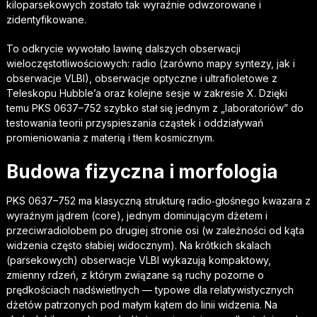
kiloparsekowych zostało tak wyraźnie odwzorowane i
zidentyfikowane.
To odkrycie wywołało lawinę dalszych obserwacji
wieloczęstotliwościowych: radio (zarówno mapy syntezy, jak i
obserwacje VLBI), obserwacje optyczne i ultrafioletowe z
Teleskopu Hubble’a oraz kolejne sesje w zakresie X. Dzięki
temu PKS 0637–752 szybko stał się jednym z „laboratoriów” do
testowania teorii przyspieszania cząstek i oddziaływań
promieniowania z materią i tłem kosmicznym.
Budowa fizyczna i morfologia
PKS 0637–752 ma klasyczną strukturę radio‑głośnego kwazara z
wyraźnym jądrem (core), jednym dominującym dżetem i
przeciwradiolobem po drugiej stronie osi (w zależności od kąta
widzenia często słabiej widocznym). Na krótkich skalach
(parsekowych) obserwacje VLBI wykazują kompaktowy,
zmienny rdzeń, z którym związane są ruchy pozorne o
prędkościach nadświetlnych — typowe dla relatywistycznych
dżetów patrzonych pod małym kątem do linii widzenia. Na