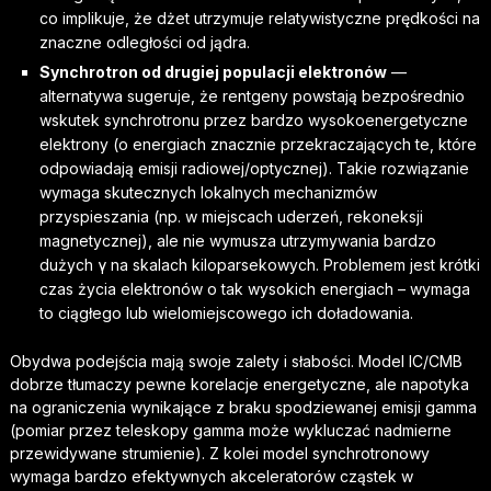
co implikuje, że dżet utrzymuje relatywistyczne prędkości na
znaczne odległości od jądra.
Synchrotron od drugiej populacji elektronów
—
alternatywa sugeruje, że rentgeny powstają bezpośrednio
wskutek synchrotronu przez bardzo wysokoenergetyczne
elektrony (o energiach znacznie przekraczających te, które
odpowiadają emisji radiowej/optycznej). Takie rozwiązanie
wymaga skutecznych lokalnych mechanizmów
przyspieszania (np. w miejscach uderzeń, rekoneksji
magnetycznej), ale nie wymusza utrzymywania bardzo
dużych γ na skalach kiloparsekowych. Problemem jest krótki
czas życia elektronów o tak wysokich energiach – wymaga
to ciągłego lub wielomiejscowego ich doładowania.
Obydwa podejścia mają swoje zalety i słabości. Model IC/CMB
dobrze tłumaczy pewne korelacje energetyczne, ale napotyka
na ograniczenia wynikające z braku spodziewanej emisji gamma
(pomiar przez teleskopy gamma może wykluczać nadmierne
przewidywane strumienie). Z kolei model synchrotronowy
wymaga bardzo efektywnych akceleratorów cząstek w