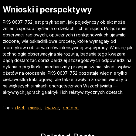
Wnioski i perspektywy
PKS 0637–752 jest przykładem, jak pojedynczy obiekt może
zmienić sposób myślenia o dżetach i ich emisjach. Połączenie
obserwacji radiowych, optycznych i rentgenowskich ujawniło
złożone, wieloskładnikowe procesy, które wymagały od
teoretyków i obserwatorów intensywnej współpracy. W miarę jak
technologia obserwacyjna się rozwija, badania tego kwazara
będą dostarczać coraz bardziej szczegółowych odpowiedzi na
pytania o prędkości, mechanizmy przyspieszania, skład i wpływ
dżetów na otoczenie. PKS 0637–752 pozostaje więc nie tylko
ciekawostką katalogową, ale także trwałym źródłem wiedzy o
największych silnikach energetycznych Wszechświata —
aktywnych jądrach galaktyk i ich relatywistycznych dżetach.
Tags:
dżet
,
emisja
,
kwazar
,
rentgen