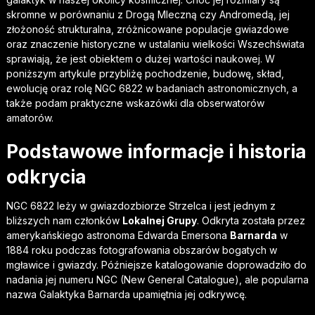
skromne w porównaniu z Drogą Mleczną czy Andromedą, jej
złożoność strukturalna, zróżnicowane populacje gwiazdowe
oraz znaczenie historyczne w ustalaniu wielkości Wszechświata
sprawiają, że jest obiektem o dużej wartości naukowej. W
poniższym artykule przybliżę pochodzenie, budowę, skład,
ewolucję oraz rolę NGC 6822 w badaniach astronomicznych, a
także podam praktyczne wskazówki dla obserwatorów
amatorów.
Podstawowe informacje i historia
odkrycia
NGC 6822 leży w gwiazdozbiorze Strzelca i jest jednym z
bliższych nam członków
Lokalnej Grupy
. Odkryta została przez
amerykańskiego astronoma Edwarda Emersona
Barnarda
w
1884 roku podczas fotografowania obszarów bogatych w
mgławice i gwiazdy. Późniejsze katalogowanie doprowadziło do
nadania jej numeru NGC (New General Catalogue), ale popularna
nazwa Galaktyka Barnarda upamiętnia jej odkrywcę.