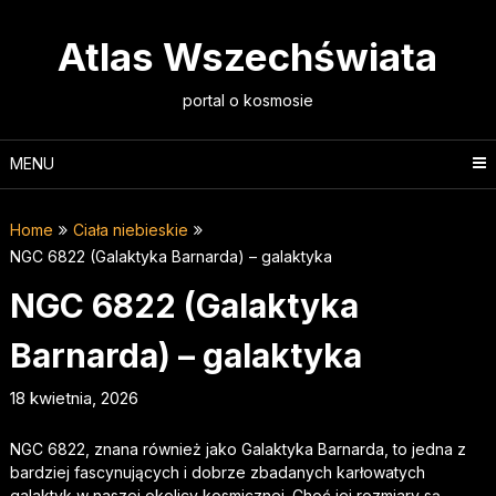
Skip
to
Atlas Wszechświata
content
portal o kosmosie
MENU
Home
Ciała niebieskie
NGC 6822 (Galaktyka Barnarda) – galaktyka
NGC 6822 (Galaktyka
Barnarda) – galaktyka
18 kwietnia, 2026
NGC 6822, znana również jako Galaktyka Barnarda, to jedna z
bardziej fascynujących i dobrze zbadanych karłowatych
galaktyk w naszej okolicy kosmicznej. Choć jej rozmiary są