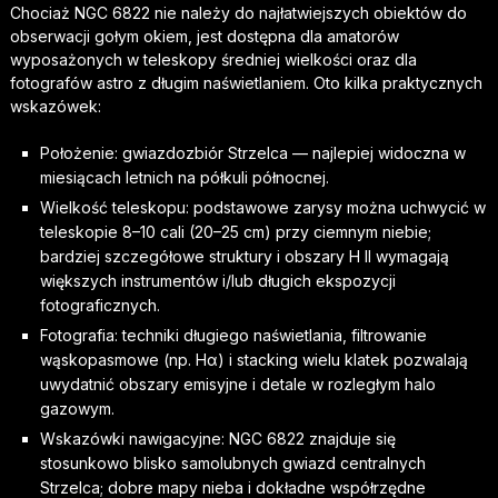
Chociaż NGC 6822 nie należy do najłatwiejszych obiektów do
obserwacji gołym okiem, jest dostępna dla amatorów
wyposażonych w teleskopy średniej wielkości oraz dla
fotografów astro z długim naświetlaniem. Oto kilka praktycznych
wskazówek:
Położenie: gwiazdozbiór Strzelca — najlepiej widoczna w
miesiącach letnich na półkuli północnej.
Wielkość teleskopu: podstawowe zarysy można uchwycić w
teleskopie 8–10 cali (20–25 cm) przy ciemnym niebie;
bardziej szczegółowe struktury i obszary H II wymagają
większych instrumentów i/lub długich ekspozycji
fotograficznych.
Fotografia: techniki długiego naświetlania, filtrowanie
wąskopasmowe (np. Hα) i stacking wielu klatek pozwalają
uwydatnić obszary emisyjne i detale w rozległym halo
gazowym.
Wskazówki nawigacyjne: NGC 6822 znajduje się
stosunkowo blisko samolubnych gwiazd centralnych
Strzelca; dobre mapy nieba i dokładne współrzędne