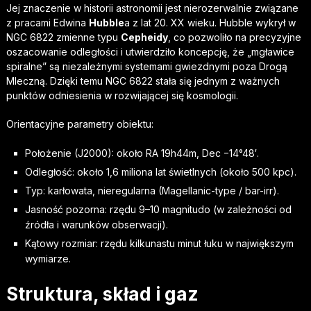
Jej znaczenie w historii astronomii jest nierozerwalnie związane
z pracami Edwina
Hubble
a z lat 20. XX wieku. Hubble wykrył w
NGC 6822 zmienne typu
Cepheidy
, co pozwoliło na precyzyjne
oszacowanie odległości i utwierdziło koncepcję, że „mgławice
spiralne” są niezależnymi systemami gwiezdnymi poza Drogą
Mleczną. Dzięki temu NGC 6822 stała się jednym z ważnych
punktów odniesienia w rozwijającej się kosmologii.
Orientacyjne parametry obiektu:
Położenie (J2000): około RA 19h44m, Dec −14°48′.
Odległość: około 1,6 miliona lat świetlnych (około 500 kpc).
Typ: karłowata, nieregularna (Magellanic-type / bar-irr).
Jasność pozorna: rzędu 9–10 magnitudo (w zależności od
źródła i warunków obserwacji).
Kątowy rozmiar: rzędu kilkunastu minut łuku w największym
wymiarze.
Struktura, skład i gaz