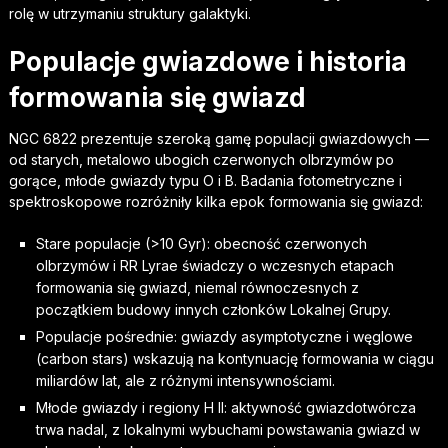
rolę w utrzymaniu struktury galaktyki.
Populacje gwiazdowe i historia
formowania się gwiazd
NGC 6822 prezentuje szeroką gamę populacji gwiazdowych —
od starych, metalowo ubogich czerwonych olbrzymów po
gorące, młode gwiazdy typu O i B. Badania fotometryczne i
spektroskopowe rozróżniły kilka epok formowania się gwiazd:
Stare populacje (>10 Gyr): obecność czerwonych
olbrzymów i RR Lyrae świadczy o wczesnych etapach
formowania się gwiazd, niemal równoczesnych z
początkiem budowy innych członków Lokalnej Grupy.
Populacje pośrednie: gwiazdy asymptotyczne i węglowe
(carbon stars) wskazują na kontynuację formowania w ciągu
miliardów lat, ale z różnymi intensywnościami.
Młode gwiazdy i regiony H II: aktywność gwiazdotwórcza
trwa nadal, z lokalnymi wybuchami powstawania gwiazd w