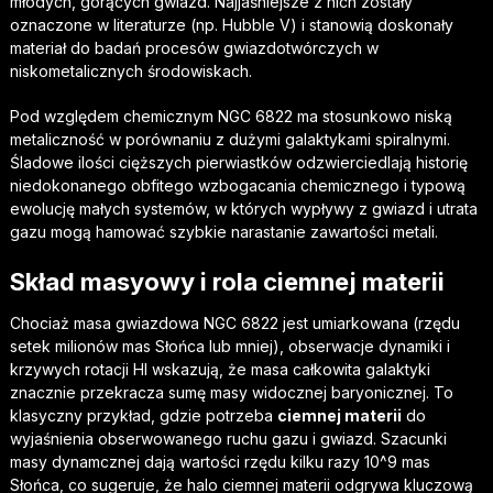
młodych, gorących gwiazd. Najjaśniejsze z nich zostały
oznaczone w literaturze (np. Hubble V) i stanowią doskonały
materiał do badań procesów gwiazdotwórczych w
niskometalicznych środowiskach.
Pod względem chemicznym NGC 6822 ma stosunkowo niską
metaliczność w porównaniu z dużymi galaktykami spiralnymi.
Śladowe ilości cięższych pierwiastków odzwierciedlają historię
niedokonanego obfitego wzbogacania chemicznego i typową
ewolucję małych systemów, w których wypływy z gwiazd i utrata
gazu mogą hamować szybkie narastanie zawartości metali.
Skład masyowy i rola ciemnej materii
Chociaż masa gwiazdowa NGC 6822 jest umiarkowana (rzędu
setek milionów mas Słońca lub mniej), obserwacje dynamiki i
krzywych rotacji HI wskazują, że masa całkowita galaktyki
znacznie przekracza sumę masy widocznej baryonicznej. To
klasyczny przykład, gdzie potrzeba
ciemnej materii
do
wyjaśnienia obserwowanego ruchu gazu i gwiazd. Szacunki
masy dynamcznej dają wartości rzędu kilku razy 10^9 mas
Słońca, co sugeruje, że halo ciemnej materii odgrywa kluczową