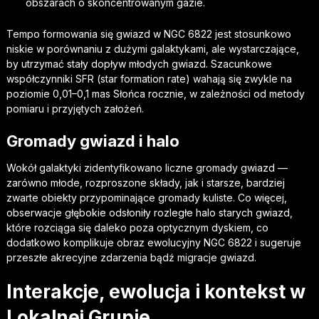
obszarach o skoncentrowanym gazie.
Tempo formowania się gwiazd w NGC 6822 jest stosunkowo
niskie w porównaniu z dużymi galaktykami, ale wystarczające,
by utrzymać stały dopływ młodych gwiazd. Szacunkowe
współczynniki SFR (star formation rate) wahają się zwykle na
poziomie 0,01–0,1 mas Słońca rocznie, w zależności od metody
pomiaru i przyjętych założeń.
Gromady gwiazd i halo
Wokół galaktyki zidentyfikowano liczne gromady gwiazd —
zarówno młode, rozproszone składy, jak i starsze, bardziej
zwarte obiekty przypominające gromady kuliste. Co więcej,
obserwacje głębokie odsłoniły rozległe halo starych gwiazd,
które rozciąga się daleko poza optycznym dyskiem, co
dodatkowo komplikuje obraz ewolucyjny NGC 6822 i sugeruje
przeszłe akrecyjne zdarzenia bądź migracje gwiazd.
Interakcje, ewolucja i kontekst w
Lokalnej Grupie