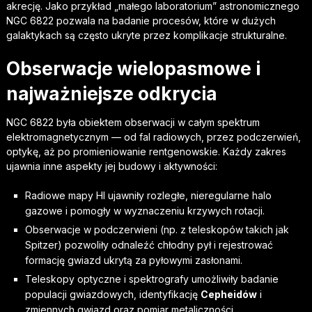
akrecję. Jako przykład „małego laboratorium” astronomicznego
NGC 6822 pozwala na badanie procesów, które w dużych
galaktykach są często ukryte przez komplikacje strukturalne.
Obserwacje wielopasmowe i
najważniejsze odkrycia
NGC 6822 była obiektem obserwacji w całym spektrum
elektromagnetycznym — od fal radiowych, przez podczerwień,
optykę, aż po promieniowanie rentgenowskie. Każdy zakres
ujawnia inne aspekty jej budowy i aktywności:
Radiowe mapy HI ujawniły rozległe, nieregularne halo
gazowe i pomogły w wyznaczeniu krzywych rotacji.
Obserwacje w podczerwieni (np. z teleskopów takich jak
Spitzer) pozwoliły odnaleźć chłodny pył i rejestrować
formację gwiazd ukrytą za pyłowymi zasłonami.
Teleskopy optyczne i spektrografy umożliwiły badanie
populacji gwiazdowych, identyfikację
Cepheidów
i
zmiennych gwiazd oraz pomiar metaliczności.