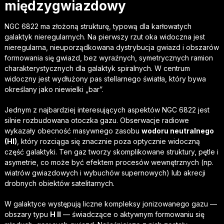
międzygwiazdowy
NGC 6822 ma złożoną strukturę, typową dla karłowatych
galaktyk nieregularnych. Na pierwszy rzut oka widoczna jest
nieregularna, nieuporządkowana dystrybucja gwiazd i obszarów
formowania się gwiazd, bez wyraźnych, symetrycznych ramion
charakterystycznych dla galaktyk spiralnych. W centrum
widoczny jest wydłużony pas stellarnego światła, który bywa
określany jako niewielki „bar”.
Jednym z najbardziej interesujących aspektów NGC 6822 jest
silnie rozbudowana otoczka gazu. Obserwacje radiowe
wykazały obecność masywnego zasobu
wodoru neutralnego
(HI)
, który rozciąga się znacznie poza optycznie widoczną
część galaktyki. Ten gaz tworzy skomplikowane struktury, pętle i
asymetrie, co może być efektem procesów wewnętrznych (np.
wiatrów gwiazdowych i wybuchów supernowych) lub akrecji
drobnych obiektów satelitarnych.
W galaktyce występują liczne kompleksy jonizowanego gazu —
obszary typu
H II
— świadczące o aktywnym formowaniu się