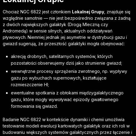
Chociaż NGC 6822 jest członkiem
Lokalnej Grupy
, znajduje się
względnie samotnie — nie jest bezpośrednio związana z żadną
z dwóch największych galaktyk (Drogą Mleczną czy
Andromedą) w sensie silnych, aktualnych oddziaływań
pływowych. Niemniej jednak jej asymetrie w dystrybucji gazu i
gwiazd sugerują, że przeszłość galaktyki mogła obejmować:
akrecję drobnych, satelitarnych systemów, których
pozostałości obserwujemy dziś jako strumienie gwiazd;
wewnętrzne procesy sprzężenia zwrotnego, np. wypływy
gazu po wybuchach supernowych, kształtujące
rozmieszczenie HI;
ewentualne spotkania z obłokami międzygalaktycznego
gazu, które mogły wywoływać epizody gwałtownego
formowania się gwiazd.
Badanie NGC 6822 w kontekście dynamiki i chemii umożliwia
testowanie modeli ewolucji karłowatych galaktyk oraz ich roli w
budowaniu większych systemów galaktycznych przez łączenie i