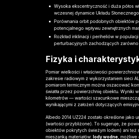
Wysoka ekscentryczność i duża półos wi
wczesnej dynamice Układu Słonecznego
Porównania orbit podobnych obiektów po
potencjalnego wpływu zewnętrznych mas
Rozkład inklinacji i periheliów w popula
perturbacyjnych zachodzących zarówno we
Fizyka i charakterysty
Pomiar wielkości i właściwości powierzchni
zakresie radiowym z wykorzystaniem sieci ALM
pomiarom termicznym można oszacować kom
światła przez powierzchnię obiektu. Wyniki 
kilometrów — wartości szacunkowe mieszczą
wynikającymi z założeń dotyczących emisyjnoś
Albedo 2014 UZ224 zostało określone jako u
(wartości przybliżone). To sugeruje, że powi
obiektów pokrytych świeżym lodem) ani też s
mieszanką materiałów:
lody wodne
, możliwe