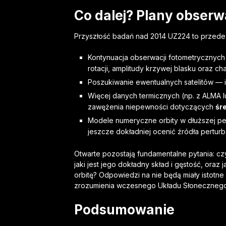
Co dalej? Plany obserw
Przyszłość badań nad 2014 UZ224 to przede
Kontynuacja obserwacji fotometrycznych
rotacji, amplitudy krzywej blasku oraz ch
Poszukiwanie ewentualnych satelitów — i
Więcej danych termicznych (np. z ALMA 
zawężenia niepewności dotyczących
śr
Modele numeryczne orbity w dłuższej p
jeszcze dokładniej ocenić źródła perturba
Otwarte pozostają fundamentalne pytania: c
jaki jest jego dokładny skład i gęstość, oraz
orbitę? Odpowiedzi na nie będą miały istotne i
zrozumienia wczesnego Układu Słonecznego
Podsumowanie