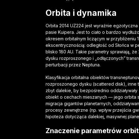
Orbita i dynamika
Orbita 2014 UZ224 jest wyraźnie egzotyczna
pasie Kuipera. Jest to ciało o bardzo wydłużo
okresem orbitalnym liczącym w przybliżeniu 1 
ekscentrycznością: odległość od Słońca w p
blisko 180 AU. Takie parametry sprawiają, ż
dysku rozproszonego i „odłączonych” transne
perturbacji przez Neptuna.
Klasyfikacja orbitalna obiektów transneptunow
rozproszonego dysku (scattered disk), inne 
zbyt dalekie, by bezpośrednio oddziaływały
obiekt o cechach mieszanych — jego orbita 
migracja gigantów planetarnych, oddziaływan
procesy zewnętrzne (np. wpływ przejścia gw
hipoteza dotycząca dalekiej, masywnej planet
Znaczenie parametrów orbi