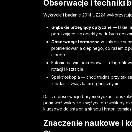
Obserwacje i techniki
Wykrycie i badanie 2014 UZ224 wykorzystuje 
Głębokie przeglądy optyczne
— takie j
poruszające się obiekty w dużych obszar
Obserwacje termiczne
w zakresie subm
promieniowania cieplnego, co razem z po
albedo.
Fotometria wielookresowa — długofalowe 
rotacji i kształcie.
Spektroskopia — choć trudna przy tak s
z lodami i związkami organicznymi.
Dalsze obserwacje bary metryczne i poszuki
ponieważ wykrycie księżyca pozwoliłoby okre
kluczowe do ustalenia składu i historii termicz
Znaczenie naukowe i k