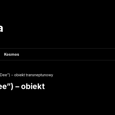
a
Kosmos
Dee”) – obiekt transneptunowy
”) – obiekt