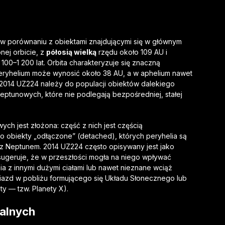
 w porównaniu z obiektami znajdującymi się w głównym
nej orbicie, z
półosią wielką
rzędu około 109 AU i
100–1 200 lat. Orbita charakteryzuje się znaczną
eryhelium może wynosić około 38 AU, a w aphelium nawet
e 2014 UZ224 należy do populacji obiektów dalekiego
ptunowych, które nie podlegają bezpośredniej, stałej
ych jest złożona: część z nich jest częścią
to obiekty „odłączone” (detached), których peryhelia są
 z Neptunem. 2014 UZ224 często opisywany jest jako
sugeruje, że w przeszłości mogła na niego wpływać
ia z innymi dużymi ciałami lub nawet nieznane wciąż
iazd w pobliżu formującego się Układu Słonecznego lub
y — tzw. Planety X).
talnych