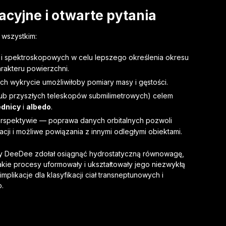
acyjne i otwarte pytania
 wszystkim:
 i spektroskopowych w celu lepszego określenia okresu
arakteru powierzchni.
ch wykrycie umożliwiłoby pomiary masy i gęstości.
lub przyszłych teleskopów submilimetrowych) celem
ednicy
i
albedo
.
erspektywie — poprawa danych orbitalnych pozwoli
cji i możliwe powiązania z innymi odległymi obiektami.
zy DeeDee zdołał osiągnąć hydrostatyczną równowagę,
 jakie procesy uformowały i ukształtowały jego niezwykłą
mplikacje dla klasyfikacji ciał transneptunowych i
.