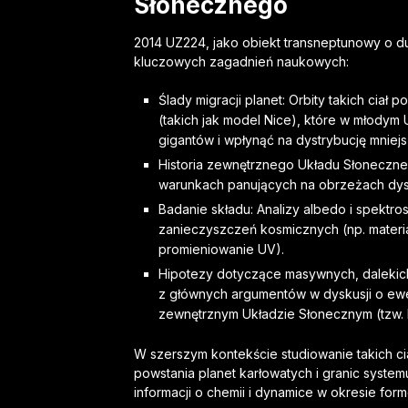
Słonecznego
2014 UZ224, jako obiekt transneptunowy o duż
kluczowych zagadnień naukowych:
Ślady migracji planet: Orbity takich ciał 
(takich jak model Nice), które w młodym
gigantów i wpłynąć na dystrybucję mniejsz
Historia zewnętrznego Układu Słoneczne
warunkach panujących na obrzeżach dys
Badanie składu: Analizy albedo i spektr
zanieczyszczeń kosmicznych (np. mater
promieniowanie UV).
Hipotezy dotyczące masywnych, dalekich 
z głównych argumentów w dyskusji o ewen
zewnętrznym Układzie Słonecznym (tzw. 
W szerszym kontekście studiowanie takich 
powstania planet karłowatych i granic system
informacji o chemii i dynamice w okresie for