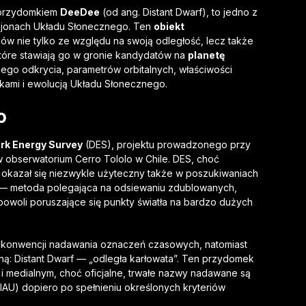
 przydomkiem
DeeDee
(od ang. Distant Dwarf), to jedno z
 rejonach Układu Słonecznego. Ten
obiekt
w nie tylko ze względu na swoją odległość, lecz także
które stawiają go w gronie kandydatów na
planetę
jego odkrycia, parametrów orbitalnych, właściwości
kami i ewolucją Układu Słonecznego.
o
rk Energy Survey
(DES), projektu prowadzonego przy
 obserwatorium Cerro Tololo w Chile. DES, choć
okazał się niezwykle użyteczny także w poszukiwaniach
 — metoda polegająca na odsiewaniu zdublowanych,
woli poruszające się punkty światła na bardzo dużych
konwencji nadawania oznaczeń czasowych, natomiast
wną: Distant Dwarf — „odległa karłowata”. Ten przydomek
 medialnym, choć oficjalne, trwałe nazwy nadawane są
AU) dopiero po spełnieniu określonych kryteriów