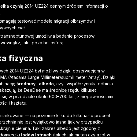
elka czynią 2014 UZ224 cennym źródłem informacji o
.
magają testować modele migracji olbrzymów i
ywnych ciał.
cji transneptunowej umożliwia badanie procesów
wnątrz, jak i poza heliosferą.
ka fizyczna
owych 2014 UZ224 był możliwy dzięki obserwacjom w
A (Atacama Large Millimeter/submillimeter Array). Dzięki
binację
średnicy
i
albedo
, czyli współczynnika odbicia
wskazują, że DeeDee ma średnicę rzędu kilkuset
 się w przedziale około 600–700 km, z niepewnościami
ci i kształtu.
miarkowane — na poziomie kilku do kilkunastu procent
erzchnia nie jest wyjątkowo jasna (jak w przypadku
krajnie ciemna. Taki zakres albedo jest zgodny z
 domieszki
lodów lotnych
(takich jak metan czy azot w