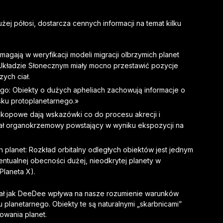
ej półosi, dostarcza cennych informacji na temat kilku
pomagają w weryfikacji modeli migracji olbrzymich planet
 Układzie Słonecznym miały mocno przestawić pozycje
ych ciał.
go: Obiekty o dużych apheliach zachowują informacje o
ku protoplanetarnego.»
oskopowe dają wskazówki co do procesu akrecji i
iał organokrzemowy powstający w wyniku ekspozycji na
planet: Rozkład orbitalny odległych obiektów jest jednym
tualnej obecności dużej, nieodkrytej planety w
Planeta X).
ciał jak DeeDee wpływa na nasze rozumienie warunków
u planetarnego. Obiekty te są naturalnymi „skarbnicami”
mowania planet.