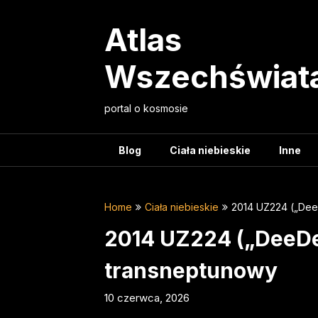
Skip
to
Atlas
content
Wszechświat
portal o kosmosie
Blog
Ciała niebieskie
Inne
Home
Ciała niebieskie
2014 UZ224 („Dee
2014 UZ224 („DeeDee
transneptunowy
10 czerwca, 2026