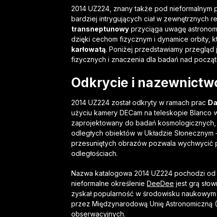
2014 UZ224, znany także pod nieformalnym
bardziej intrygujących ciał w zewnętrznych
transneptunowy
przyciąga uwagę astronomó
dzięki cechom fizycznym i dynamice orbity, 
karłowatą
. Poniżej przedstawiamy przegląd 
fizycznych i znaczenia dla badań nad począt
Odkrycie i nazewnictw
2014 UZ224 został odkryty w ramach prac
Da
użyciu kamery DECam na teleskopie Blanco w
zaprojektowany do badań kosmologicznych, 
odległych obiektów w Układzie Słonecznym
przesuniętych obrazów pozwala wychwycić po
odległościach.
Nazwa katalogowa 2014 UZ224 pochodzi od 
nieformalne określenie
DeeDee
jest grą sło
zyskał popularność w środowisku naukowym i
przez Międzynarodową Unię Astronomiczną (I
obserwacyjnych.