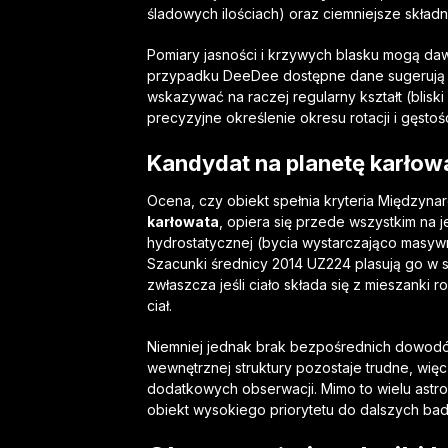
śladowych ilościach) oraz ciemniejsze składn
Pomiary jasności i krzywych blasku mogą daw
przypadku DeeDee dostępne dane sugerują 
wskazywać na raczej regularny kształt (blisk
precyzyjne określenie okresu rotacji i gęst
Kandydat na planetę karłow
Ocena, czy obiekt spełnia kryteria Międzynar
karłowata
, opiera się przede wszystkim na 
hydrostatycznej (bycia wystarczająco masywn
Szacunki średnicy 2014 UZ224 plasują go w st
zwłaszcza jeśli ciało składa się z mieszanki r
ciał.
Niemniej jednak brak bezpośrednich dowodów
wewnętrznej struktury pozostaje trudne, więc
dodatkowych obserwacji. Mimo to wielu ast
obiekt wysokiego priorytetu do dalszych bad