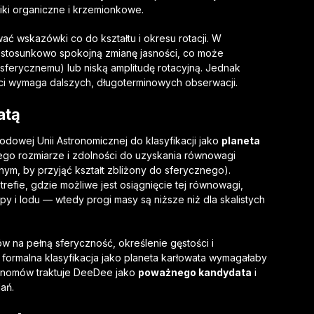
iki organiczne i krzemionkowe.
ać wskazówki co do kształtu i okresu rotacji. W
stosunkowo spokojną zmianę jasności, co może
i sferycznemu) lub niską amplitudę rotacyjną. Jednak
ości wymaga dalszych, długoterminowych obserwacji.
atą
odowej Unii Astronomicznej do klasyfikacji jako
planeta
jego rozmiarze i zdolności do uzyskania równowagi
ym, by przyjąć kształt zbliżony do sferycznego).
refie, gdzie możliwe jest osiągnięcie tej równowagi,
opy i lodu — wtedy progi masy są niższe niż dla skalistych
 na pełną sferyczność, określenie gęstości i
 formalna klasyfikacja jako planeta karłowata wymagałaby
ronomów traktuje DeeDee jako
poważnego kandydata
i
ań.