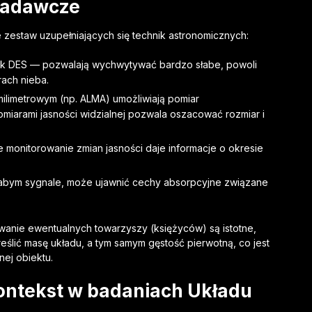
 badawcze
zestaw uzupełniających się technik astronomicznych:
ak DES — pozwalają wychwytywać bardzo słabe, powoli
ach nieba.
ilimetrowym (np. ALMA) umożliwiają pomiar
miarami jasności widzialnej pozwala oszacować rozmiar i
monitorowanie zmian jasności daje informacje o okresie
łabym sygnale, może ujawnić cechy absorpcyjne związane
wanie ewentualnych towarzyszy (księżyców) są istotne,
ślić masę układu, a tym samym gęstość pierwotną, co jest
nej obiektu.
ontekst w badaniach Układu