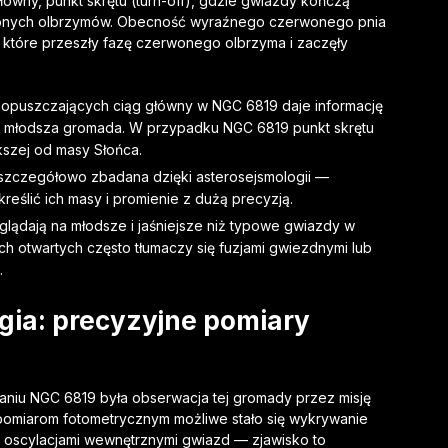
ówny, punkt skrętu (turn-off), gdzie gwiazdy kończą
rwonych olbrzymów. Obecność wyraźnego czerwonego pnia
, które przeszły fazę czerwonego olbrzyma i zaczęły
d opuszczających ciąg główny w NGC 6819 daje informację
 młodsza gromada. W przypadku NGC 6819 punkt skrętu
szej od masy Słońca.
a szczegółowo zbadana dzięki asterosejsmologii —
eślić ich masy i promienie z dużą precyzją.
yglądają na młodsze i jaśniejsze niż typowe gwiazdy w
h otwartych często tłumaczy się fuzjami gwiezdnymi lub
.
ogia: precyzyjne pomiary
niu NGC 6819 była obserwacja tej gromady przez misję
pomiarom fotometrycznym możliwe stało się wykrywanie
 oscylacjami wewnętrznymi gwiazd — zjawisko to