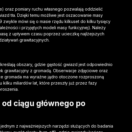
e) oraz pomiary ruchu własnego pozwalają oddzielić
d tła. Dzięki temu możliwe jest oszacowanie masy
wykle mówi się o masie rzędu kilkuset do kilku tysięcy
leżności i przyjętych modeli masy funkcyjnej). Należy
masę z upływem czasu poprzez ucieczkę najlżejszych
ziaływań grawitacyjnych.
kreślają obszary, gdzie gęstość gwiazd jest odpowiednio
ek grawitacyjny z gromadą. Obserwacje zdjęciowe oraz
, że gromada ma wyraźne jądro otoczone rozproszoną
kilku miliardów lat, które przeszły już przez fazy
roszenia.
 od ciągu głównego po
jednym z najważniejszych narzędzi służących do badania