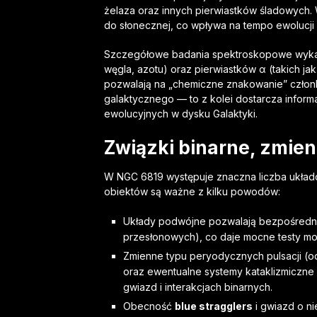
żelaza oraz innych pierwiastków śladowych.
do słonecznej, co wpływa na tempo ewolucji 
Szczegółowe badania spektroskopowe wykazał
węgla, azotu) oraz pierwiastków α (takich ja
pozwalają na „chemiczne znakowanie” człon
galaktycznego — to z kolei dostarcza infor
ewolucyjnych w dysku Galaktyki.
Związki binarne, zmien
W NGC 6819 występuje znaczna liczba układ
obiektów są ważne z kilku powodów:
Układy podwójne pozwalają bezpośredni
przesłonowych), co daje mocne testy mo
Zmienne typu peryodycznych pulsacji (o
oraz ewentualne systemy kataklizmiczne 
gwiazd i interakcjach binarnych.
Obecność
blue stragglers
i gwiazd o n