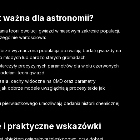
 ważna dla astronomii?
ania teorii ewolucji gwiazd w masowym zakresie populacji.
zególnie wartościowa:
obrze wyznaczona populacja pozwalają badać gwiazdy na
o młodych lub bardzo starych gromadach.
tarczyły precyzyjnych parametrów dla wielu czerwonych
delami teorii gwiazd.
ania:
cechy widoczne na CMD oraz parametry
jak dobrze modele uwzględniają procesy takie jak
 pierwiastkowego umożliwiają badania historii chemicznej
 i praktyczne wskazówki
est obiektem osiągalnym teleskopowo: przy dobrej