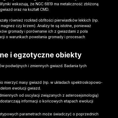
 Wyniki wskazują, że NGC 6819 ma metaliczność zbliżoną
gwiazd oraz na kształt CMD.
y również rozkład obfitości pierwiastków lekkich (np.
k magnez czy krzem). Analizy te są istotne, ponieważ
ków gromady i porównanie ich z gwiazdami z pola
macji o warunkach powstania gromady i procesach
ne i egzotyczne obiekty
ów podwójnych i zmiennych gwiazd. Badania tych
o mierzyć masy gwiazd (np. w układach spektroskopowo-
delom ewolucji gwiazd.
dmiennych od oscylacji związanych z asterosejsmologią)
dostarczają informacji o końcowych etapach ewolucji
ietypowych parametrach może świadczyć o poprzednich