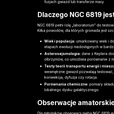
fuzjach gwiazd lub transferze masy.
Dlaczego NGC 6819 jest
NGC 6819 pełni rolę „laboratorium” do testow
Kilka powodów, dla których gromada jest szc
Wiek i populacja:
umiarkowany wiek i d
etapach ewolucji niedostępnych w bardz
Asterosejsmologia:
dane z Keplera dos
olbrzymów, co umożliwia porównanie z mo
Testy teorii transportu energii i miesz
wewnętrzne gwiazd pozwalają testować, 
konwekcja, dyfuzja czy rotacja.
Porównania chemiczne:
pomiary składu
lokalnego dysku galaktycznego.
Obserwacje amatorskie
Dla miłośników obserwacji nieba NGC 6819 j