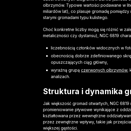
olbrzymów. Typowe wartości podawane w litera
miliardów lat), co plasuje gromadę pomięd
starymi gromadami typu kulistego.
Choć konkretne liczby mogą się różnić w zal
metaliczności czy dystansu), NGC 6819 charak
liczebnością członków widocznych w foto
obecnością dobrze zdefiniowanego skrę
opuszczających ciąg główny,
wyraźną grupą
czerwonych olbrzymów
,
analizach.
Struktura i dynamika 
Jak większość gromad otwartych, NGC 6819 ma
promieniowanie pływowe wynikające z oddzi
kształtowana przez wewnętrzne oddziaływani
przez zewnętrzne wpływy, takie jak przejści
większej gęstości.