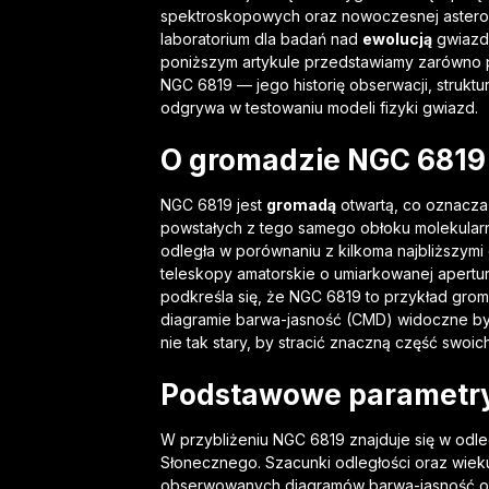
spektroskopowych oraz nowoczesnej asterose
laboratorium dla badań nad
ewolucją
gwiazd 
poniższym artykule przedstawiamy zarówno p
NGC 6819 — jego historię obserwacji, struktu
odgrywa w testowaniu modeli fizyki gwiazd.
O gromadzie NGC 6819
NGC 6819 jest
gromadą
otwartą, co oznacza,
powstałych z tego samego obłoku molekula
odległa w porównaniu z kilkoma najbliższymi
teleskopy amatorskie o umiarkowanej aperturz
podkreśla się, że NGC 6819 to przykład gr
diagramie barwa-jasność (CMD) widoczne by
nie tak stary, by stracić znaczną część swoi
Podstawowe parametry 
W przybliżeniu NGC 6819 znajduje się w odleg
Słonecznego. Szacunki odległości oraz wiek
obserwowanych diagramów barwa-jasność or