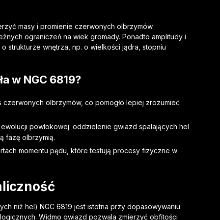
ierzyć masy i promienie czerwonych olbrzymów
leżnych ograniczeń na wiek gromady. Ponadto amplitudy i
 o strukturze wnętrza, np. o wielkości jądra, stopniu
.
yła w NGC 6819?
s czerwonych olbrzymów, co pomogło lepiej zrozumieć
 ewolucji powłokowej: oddzielenie gwiazd spalających hel
ą fazę olbrzymią.
portach momentu pędu, które testują procesy fizyczne w
aliczność
ych niż hel) NGC 6819 jest istotna przy dopasowywaniu
mologicznych. Widmo gwiazd pozwala zmierzyć obfitości