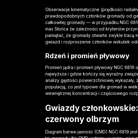
Obserwacje kinematyczne (prędkości radialn
prawdopodobnych członków gromady od gwiaz
całkowitej gromady — w przypadku NGC 6819 z
mas Słońca (w zależności od kryteriów przyna
pamiętać, że gromady otwarte zwykle tracą 
gwiazd i rozproszenie członków wskutek odd
Rdzeń i promień pływowy
Promień jądra i promień pływowy NGC 6819 o
najwyższa i gdzie kończy się wyraźny związ
analizy gęstości powierzchniowej wykazały
populacją, co jest typowe dla gromad w wieku 
wewnętrznej koncentracji i częściowego rozp
Gwiazdy członkowskie:
czerwony olbrzym
Diagram barwa-jasność (CMD) NGC 6819 jest 