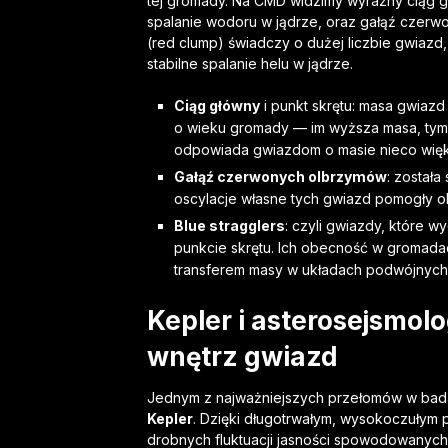
tej gromady. Na CMD widzimy wyraźny ciąg gł
spalanie wodoru w jądrze, oraz gałąź cze
(red clump) świadczy o dużej liczbie gwiazd
stabilne spalanie helu w jądrze.
Ciąg główny
i punkt skrętu: masa gwiaz
o wieku gromady — im wyższa masa, tym
odpowiada gwiazdom o masie nieco więk
Gałąź czerwonych olbrzymów
: został
oscylacje własne tych gwiazd pomogły okr
Blue stragglers
: czyli gwiazdy, które w
punkcie skrętu. Ich obecność w gromadac
transferem masy w układach podwójnych
Kepler i asterosejsmol
wnętrz gwiazd
Jednym z najważniejszych przełomów w bada
Kepler
. Dzięki długotrwałym, wysokoczułym 
drobnych fluktuacji jasności spowodowanych