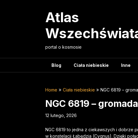
Skip
to
Atlas
content
Wszechświat
portal o kosmosie
Blog
Ciała niebieskie
Inne
Home
Ciała niebieskie
NGC 6819 – grom
NGC 6819 – gromada
12 lutego, 2026
NGC 6819 to jedna z ciekawszych i dobrze p
w konstelacji Łabędzia (Cygnus). Dzięki poł