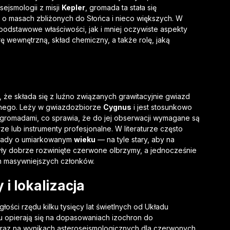
jsmologii z misji
Kepler
, gromada ta stała się
o masach zbliżonych do Słońca i nieco większych. W
odstawowe właściwości, jak i mniej oczywiste aspekty
rę wewnętrzną, skład chemiczny, a także rolę, jaką
 że składa się z luźno związanych grawitacyjnie gwiazd
rnego. Leży w gwiazdozbiorze
Cygnus
i jest stosunkowo
 gromadami, co sprawia, że do jej obserwacji wymagane są
e lub instrumenty profesjonalne. W literaturze często
omady o umiarkowanym
wieku
— na tyle stary, aby na
ły dobrze rozwinięte czerwone olbrzymy, a jednocześnie
ch masywniejszych członków.
i lokalizacja
łości rzędu kilku tysięcy lat świetlnych od Układu
u opierają się na dopasowaniach izochron do
az na wynikach asterosejsmologicznych dla czerwonych