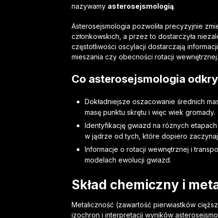
nazywamy
asterosejsmologią
.
Asterosejsmologia pozwoliła precyzyjnie zm
członkowskich, a przez to dostarczyła nieza
częstotliwości oscylacji dostarczają informacji
mieszania czy obecności rotacji wewnętrznej
Co asterosejsmologia odkr
Dokładniejsze oszacowanie średnich ma
masę punktu skrętu i więc wiek gromady.
Identyfikację gwiazd na różnych etapach
w jądrze od tych, które dopiero zaczynaj
Informacje o rotacji wewnętrznej i trans
modelach ewolucji gwiazd.
Skład chemiczny i met
Metaliczność (zawartość pierwiastków cięższ
izochron i interpretacji wyników asterosejs