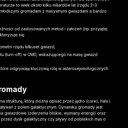
turze to wiek około kilku miliardów lat (rzędu 2–3
zy młodszymi gromadami z masywnymi gwiazdami a bardzo
eżności od zastosowanych metod i założeń (np. przyjętej
teryzuje się:
metrii rzędu kilkuset gwiazd,
tu (turn-off) w CMD, wskazującego na masę gwiazd
 które odgrywają kluczową rolę w asterosejsmologicznych
gromady
 strukturę, którą można opisać przez jądro (core), halo i
aływań z polem galaktycznym. Dynamika gromady jest
a gwiazdowe (zderzenia bliskie, wymiany energii) oraz
a przez dysk galaktyczny czy pływy od pobliskich mas o