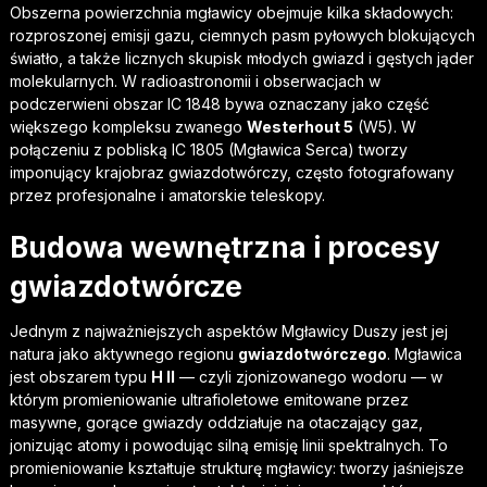
Obszerna powierzchnia mgławicy obejmuje kilka składowych:
rozproszonej emisji gazu, ciemnych pasm pyłowych blokujących
światło, a także licznych skupisk młodych gwiazd i gęstych jąder
molekularnych. W radioastronomii i obserwacjach w
podczerwieni obszar IC 1848 bywa oznaczany jako część
większego kompleksu zwanego
Westerhout 5
(W5). W
połączeniu z pobliską IC 1805 (Mgławica Serca) tworzy
imponujący krajobraz gwiazdotwórczy, często fotografowany
przez profesjonalne i amatorskie teleskopy.
Budowa wewnętrzna i procesy
gwiazdotwórcze
Jednym z najważniejszych aspektów Mgławicy Duszy jest jej
natura jako aktywnego regionu
gwiazdotwórczego
. Mgławica
jest obszarem typu
H II
— czyli zjonizowanego wodoru — w
którym promieniowanie ultrafioletowe emitowane przez
masywne, gorące gwiazdy oddziałuje na otaczający gaz,
jonizując atomy i powodując silną emisję linii spektralnych. To
promieniowanie kształtuje strukturę mgławicy: tworzy jaśniejsze