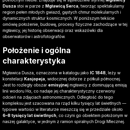
Dusza
stoi w parze z
Mgławicą Serca
, tworząc spektakularny
region pełen młodych gwiazd, gęstych chmur molekularnych i
dynamicznych struktur kosmicznych. W poniższym tekście
omówię położenie, budowę, procesy fizyczne zachodzące w tej
mgławicy, jej historię obserwacji oraz wskazówki dla
obserwatorów i astrofotografów.
Położenie i ogólna
charakterystyka
Mgławica Dusza, oznaczona w katalogu jako
IC 1848
, leży w
konstelacji
Kasjopeja
, widocznej dobrze z półkuli północnej.
Jest to rozległy obszar
emisyjnej
mgławicy z dominującą emisją
linii wodoru Hα, co nadaje jej charakterystyczny czerwony
odcień na zdjęciach astronomicznych. Odległość do tego
kompleksu jest szacowana na rząd kilku tysięcy lat świetlnych —
typowe wartości w literaturze mieszczą się w przedziale około
6–8 tysięcy lat świetlnych
, co czyni go obiektem położonym w
naszej galaktyce, w jednym z ramion spiralnych Drogi Mlecznej.