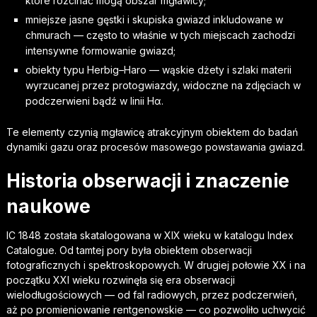
które rozcinać mogą obszar mgławicy;
mniejsze jasne gęstki i skupiska gwiazd inkludowane w
chmurach — często to właśnie w tych miejscach zachodzi
intensywne formowanie gwiazd;
obiekty typu Herbig–Haro — wąskie dżety i szlaki materii
wyrzucanej przez protogwiazdy, widoczne na zdjęciach w
podczerwieni bądź w linii Hα.
Te elementy czynią mgławicę atrakcyjnym obiektem do badań
dynamiki gazu oraz procesów masowego powstawania gwiazd.
Historia obserwacji i znaczenie
naukowe
IC 1848 została skatalogowana w XIX wieku w katalogu Index
Catalogue. Od tamtej pory była obiektem obserwacji
fotograficznych i spektroskopowych. W drugiej połowie XX i na
początku XXI wieku rozwinęła się era obserwacji
wielodługościowych — od fal radiowych, przez podczerwień,
aż po promieniowanie rentgenowskie — co pozwoliło uchwycić