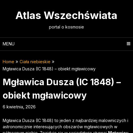
Skip
to
Atlas Wszechświata
content
portal o kosmosie
MENU
Home
Ciała niebieskie
Mgławica Dusza (IC 1848) – obiekt mgławicowy
Mgławica Dusza (IC 1848) –
obiekt mgławicowy
6 kwietnia, 2026
Mgławica Dusza (IC 1848) to jeden z najbardziej malowniczych i
astronomicznie interesujących obszarów mgławicowych w
północnym niebie. Znajduje się w sąsiedztwie słynnej
Mgławicy