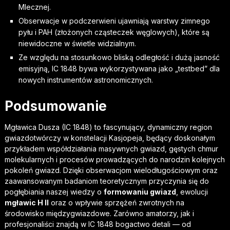
Mlecznej.
Obserwacje w podczerwieni ujawniają warstwy zimnego
pyłu i PAH (złożonych cząsteczek węglowych), które są
niewidoczne w świetle widzialnym.
Ze względu na stosunkowo bliską odległość i dużą jasność
emisyjną, IC 1848 bywa wykorzystywana jako „testbed” dla
nowych instrumentów astronomicznych.
Podsumowanie
Mgławica Dusza (IC 1848) to fascynujący, dynamiczny region
gwiazdotwórczy w konstelacji Kasjopeja, będący doskonałym
przykładem współdziałania masywnych gwiazd, gęstych chmur
molekularnych i procesów prowadzących do narodzin kolejnych
pokoleń gwiazd. Dzięki obserwacjom wielodługościowym oraz
zaawansowanym badaniom teoretycznym przyczynia się do
pogłębiania naszej wiedzy o
formowaniu gwiazd
, ewolucji
mgławic H II
oraz o wpływie sprzężeń zwrotnych na
środowisko międzygwiazdowe. Zarówno amatorzy, jak i
profesjonaliści znajdą w IC 1848 bogactwo detali — od