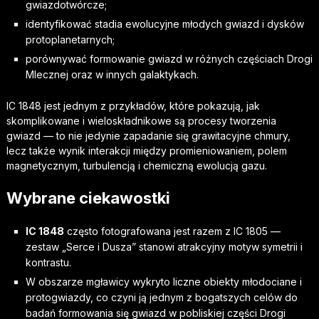
gwiazdotwórcze;
identyfikować stadia ewolucyjne młodych gwiazd i dysków
protoplanetarnych;
porównywać formowanie gwiazd w różnych częściach Drogi
Mlecznej oraz w innych galaktykach.
IC 1848 jest jednym z przykładów, które pokazują, jak
skomplikowane i wieloskładnikowe są procesy tworzenia
gwiazd — to nie jedynie zapadanie się grawitacyjne chmury,
lecz także wynik interakcji między promieniowaniem, polem
magnetycznym, turbulencją i chemiczną ewolucją gazu.
Wybrane ciekawostki
IC 1848
często fotografowana jest razem z IC 1805 —
zestaw „Serce i Dusza” stanowi atrakcyjny motyw symetrii i
kontrastu.
W obszarze mgławicy wykryto liczne obiekty młodociane i
protogwiazdy, co czyni ją jednym z bogatszych celów do
badań formowania się gwiazd w pobliskiej części Drogi