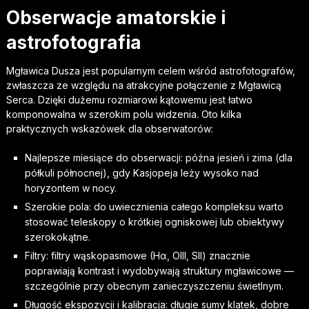
Obserwacje amatorskie i
astrofotografia
Mgławica Dusza jest popularnym celem wśród astrofotografów,
zwłaszcza ze względu na atrakcyjne połączenie z Mgławicą
Serca. Dzięki dużemu rozmiarowi kątowemu jest łatwo
komponowalna w szerokim polu widzenia. Oto kilka
praktycznych wskazówek dla obserwatorów:
Najlepsze miesiące do obserwacji: późna jesień i zima (dla
półkuli północnej), gdy Kasjopeja leży wysoko nad
horyzontem w nocy.
Szerokie pola: do uwiecznienia całego kompleksu warto
stosować teleskopy o krótkiej ogniskowej lub obiektywy
szerokokątne.
Filtry: filtry wąskopasmowe (Hα, OIII, SII) znacznie
poprawiają kontrast i wydobywają struktury mgławicowe —
szczególnie przy obecnym zanieczyszczeniu świetlnym.
Długość ekspozycji i kalibracja: długie sumy klatek, dobre