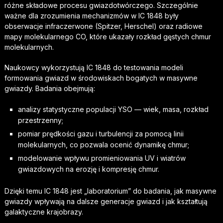
różne składowe procesu gwiazdotwórczego. Szczególnie
ważne dla zrozumienia mechanizmów w IC 1848 były
obserwacje infraczerwone (Spitzer, Herschel) oraz radiowe
mapy molekularnego CO, które ukazały rozkład gęstych chmur
molekularnych.
Naukowcy wykorzystują IC 1848 do testowania modeli
formowania gwiazd w środowiskach bogatych w masywne
gwiazdy. Badania obejmują:
analizy statystyczne populacji YSO — wiek, masa, rozkład
przestrzenny;
pomiar prędkości gazu i turbulencji za pomocą linii
molekularnych, co pozwala ocenić dynamikę chmur;
modelowanie wpływu promieniowania UV i wiatrów
gwiazdowych na erozję i kompresję chmur.
Dzięki temu IC 1848 jest „laboratorium” do badania, jak masywne
gwiazdy wpływają na dalsze generacje gwiazd i jak kształtują
galaktyczne krajobrazy.