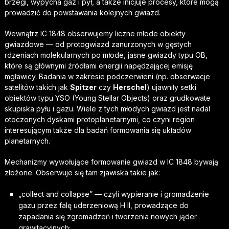
brzegi, wypycha gaz i pył, a także inicjuje procesy, które mogą
prowadzić do powstawania kolejnych gwiazd.
Wewnątrz IC 1848 obserwujemy liczne młode obiekty
gwiazdowe — od protogwiazd zanurzonych w gęstych
rdzeniach molekularnych po młode, jasne gwiazdy typu OB,
które są głównymi źródłami energii napędzającej emisję
mgławicy. Badania w zakresie podczerwieni (np. obserwacje
satelitów takich jak
Spitzer
czy
Herschel
) ujawniły setki
obiektów typu YSO (Young Stellar Objects) oraz grudkowate
skupiska pyłu i gazu. Wiele z tych młodych gwiazd jest nadal
otoczonych dyskami protoplanetarnymi, co czyni region
interesującym także dla badań formowania się układów
planetarnych.
Mechanizmy wywołujące formowanie gwiazd w IC 1848 bywają
złożone. Obserwuje się tam zjawiska takie jak:
„collect and collapse” — czyli wypieranie i gromadzenie
gazu przez falę uderzeniową H II, prowadzące do
zapadania się zgromadzeń i tworzenia nowych jąder
grawitacyjnych;