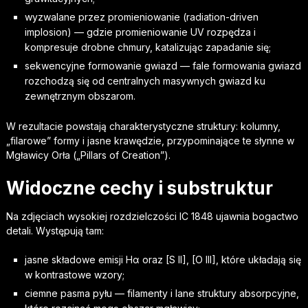
wyzwalane przez promieniowanie (radiation-driven
implosion) — gdzie promieniowanie UV rozpędza i
kompresuje drobne chmury, katalizując zapadanie się;
sekwencyjne formowanie gwiazd — fale formowania gwiazd
rozchodzą się od centralnych masywnych gwiazd ku
zewnętrznym obszarom.
W rezultacie powstają charakterystyczne struktury: kolumny,
„filarowe” formy i jasne krawędzie, przypominające te słynne w
Mgławicy Orła („Pillars of Creation”).
Widoczne cechy i substruktur
Na zdjęciach wysokiej rozdzielczości IC 1848 ujawnia bogactwo
detali. Występują tam:
jasne składowe emisji Hα oraz [S II], [O III], które układają się
w kontrastowe wzory;
ciemne pasma pyłu — filamenty i lane struktury absorpcyjne,