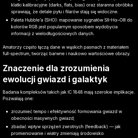
klatki kalibracyjne (darks, flats, bias) oraz staranna obróbka
sprawiają, że detale pyłu i filarów stają się widoczne.
Paleta Hubble’a (SHO): mapowanie sygnałów SII–Hα–OIII do
kolorów RGB jest popularnym sposobem wydobycia
informacji z wielodługościowych danych.
Amatorzy często łączą dane w wąskich pasmach z materiałem
full-spectrum, tworząc barwne i naukowo wartościowe obrazy.
Znaczenie dla zrozumienia
ewolucji gwiazd i galaktyk
Badania kompleksów takich jak IC 1848 mają szerokie implikacje.
Pozwalają one:
zrozumieć tempo i efektywność formowania gwiazd w
obecności masywnych gwiazd;
zbadać wpływ sprzężeń zwrotnych (feedback) — jak
promieniowanie i wiatry zmieniają środowisko