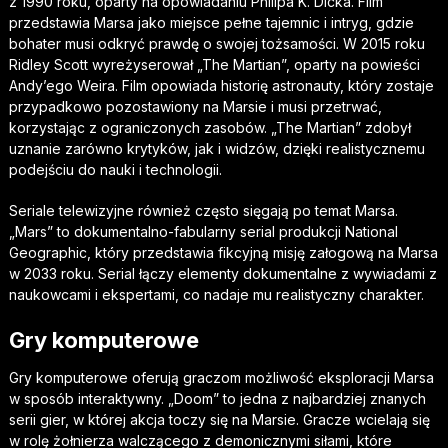
z 1990 roku, oparty na opowiadaniu Philipa K. Dicka. Film
przedstawia Marsa jako miejsce pełne tajemnic i intryg, gdzie
bohater musi odkryć prawdę o swojej tożsamości. W 2015 roku
Ridley Scott wyreżyserował „The Martian”, oparty na powieści
Andy’ego Weira. Film opowiada historię astronauty, który zostaje
przypadkowo pozostawiony na Marsie i musi przetrwać,
korzystając z ograniczonych zasobów. „The Martian” zdobył
uznanie zarówno krytyków, jak i widzów, dzięki realistycznemu
podejściu do nauki i technologii.
Seriale telewizyjne również często sięgają po temat Marsa.
„Mars” to dokumentalno-fabularny serial produkcji National
Geographic, który przedstawia fikcyjną misję załogową na Marsa
w 2033 roku. Serial łączy elementy dokumentalne z wywiadami z
naukowcami i ekspertami, co nadaje mu realistyczny charakter.
Gry komputerowe
Gry komputerowe oferują graczom możliwość eksploracji Marsa
w sposób interaktywny. „Doom” to jedna z najbardziej znanych
serii gier, w której akcja toczy się na Marsie. Gracze wcielają się
w rolę żołnierza walczącego z demonicznymi siłami, które