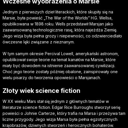
Wczesne wyobrażenia o Marsie
Jednym z pierwszych dzieł literackich, które skupiły się na
Marsie, była powieść „The War of the Worlds” H.G. Wellsa,
opublikowana w 1898 roku. Wells przedstawił Marsjan jako
zaawansowaną technologicznie rasę, która najeżdża Ziemię.
Jego wizja była pełna grozy i niepewności, co odzwierciedlało
ówczesne lęki związane z nieznanym.
W tym samym okresie Percival Lowell, amerykański astronom,
opublikował swoje teorie na temat kanałów na Marsie, które
miały być dowodem na istnienie zaawansowanej cywilizacji.
Choć jego teorie zostały później obalone, zainspirowały one
wielu pisarzy do tworzenia opowieści o Marsjanach.
Złoty wiek science fiction
W XX wieku Mars stał się jednym z głównych tematów w
literaturze science fiction. Edgar Rice Burroughs stworzył serię
powieści o Johnie Carterze, który trafia na Marsa i przeżywa tam
liczne przygody. Jego wizja Marsa była pełna egzotycznych
krajobrazów, dziwnych stworzeń i heroicznych bohaterów.