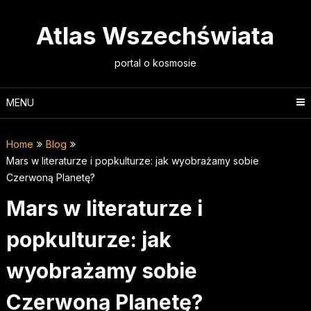
Skip
to
Atlas Wszechświata
content
portal o kosmosie
MENU
Home
Blog
Mars w literaturze i popkulturze: jak wyobrażamy sobie
Czerwoną Planetę?
Mars w literaturze i
popkulturze: jak
wyobrażamy sobie
Czerwoną Planetę?