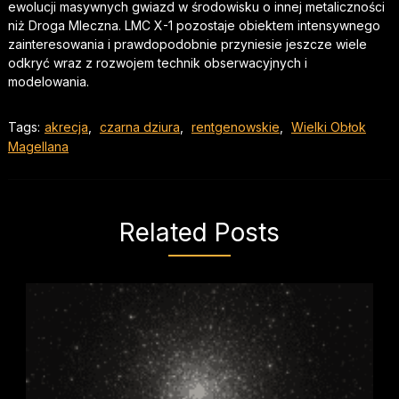
ewolucji masywnych gwiazd w środowisku o innej metaliczności
niż Droga Mleczna. LMC X-1 pozostaje obiektem intensywnego
zainteresowania i prawdopodobnie przyniesie jeszcze wiele
odkryć wraz z rozwojem technik obserwacyjnych i
modelowania.
Tags:
akrecja
,
czarna dziura
,
rentgenowskie
,
Wielki Obłok
Magellana
Related Posts