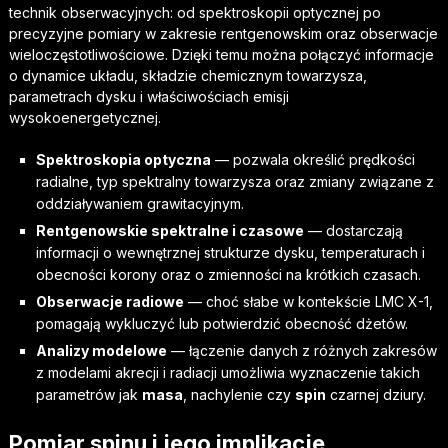
technik obserwacyjnych: od spektroskopii optycznej po
precyzyjne pomiary w zakresie rentgenowskim oraz obserwacje
wieloczęstotliwościowe. Dzięki temu można połączyć informacje
o dynamice układu, składzie chemicznym towarzysza,
parametrach dysku i właściwościach emisji
wysokoenergetycznej.
Spektroskopia optyczna
— pozwala określić prędkości
radialne, typ spektralny towarzysza oraz zmiany związane z
oddziaływaniem grawitacyjnym.
Rentgenowskie spektralne i czasowe
— dostarczają
informacji o wewnętrznej strukturze dysku, temperaturach i
obecności korony oraz o zmienności na krótkich czasach.
Obserwacje radiowe
— choć słabe w kontekście LMC X-1,
pomagają wykluczyć lub potwierdzić obecność dżetów.
Analizy modelowe
— łączenie danych z różnych zakresów
z modelami akrecji i radiacji umożliwia wyznaczenie takich
parametrów jak
masa
, nachylenie czy
spin
czarnej dziury.
Pomiar spinu i jego implikacje