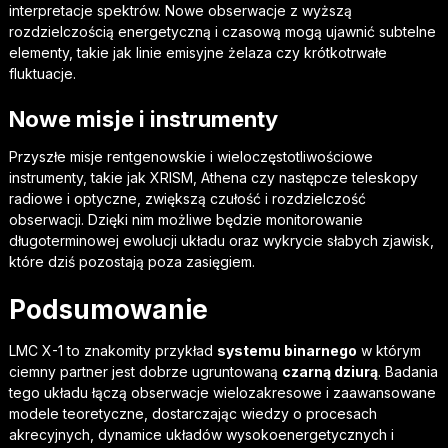
interpretacje spektrów. Nowe obserwacje z wyższą
rozdzielczością energetyczną i czasową mogą ujawnić subtelne
elementy, takie jak linie emisyjne żelaza czy krótkotrwałe
fluktuacje.
Nowe misje i instrumenty
Przyszłe misje rentgenowskie i wieloczęstotliwościowe
instrumenty, takie jak XRISM, Athena czy następcze teleskopy
radiowe i optyczne, zwiększą czułość i rozdzielczość
obserwacji. Dzięki nim możliwe będzie monitorowanie
długoterminowej ewolucji układu oraz wykrycie słabych zjawisk,
które dziś pozostają poza zasięgiem.
Podsumowanie
LMC X-1 to znakomity przykład
systemu binarnego
w którym
ciemny partner jest dobrze ugruntowaną
czarną dziurą
. Badania
tego układu łączą obserwacje wielozakresowe i zaawansowane
modele teoretyczne, dostarczając wiedzy o procesach
akrecyjnych, dynamice układów wysokoenergetycznych i