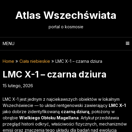
Skip
to
Atlas Wszechświata
content
portal o kosmosie
MENU
Home
Ciała niebieskie
LMC X-1 – czarna dziura
LMC X-1 – czarna dziura
15 lutego, 2026
LMC X-1 jest jednym z najciekawszych obiektów w lokalnym
Wszechświecie — to układ rentgenowski zawierający
LMC X-1
jako dobrze zidentyfikowaną
czarną dziurą
, położony w
obrębie
Wielkiego Obłoku Magellana
. Artykuł przedstawia
przegląd historii odkryć, właściwości fizycznych, mechanizmów
emisji oraz znaczenia tego układu dla badań nad ewolucją