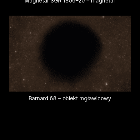
Magnetar SGR 1806–20 – magnetar
Barnard 68 – obiekt mgławicowy