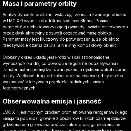
Masa i parametry orbity
Analizy dynamiki orbitalnej wskazują, że masa zwartego obiektu
w LMC X-1 wynosi kilka-kilkanaście mas Słońca. Pomiar
parametrów ruchu towarzyszącej gwiazdy i światła emitowanego
przez dysk akrecyjny pozwolił oszacować masę obiektu.
Parametr masy jest kluczowy do potwierdzenia, że obiekt to
rzeczywiście czarna dziura, a nie inny kompaktowy obiekt.
Orbitalny okres układu jest krótki w skali astronomicznej,
wynosząc kilka dni, co powoduje regularne oddziaływania i
transfer materii pomiędzy towarzyszem a dyskiem wokół czarnej
dziury. Wielkość drogi orbitalnej oraz nachylenie orbity można
wyznaczyć z krzywych prędkości radialnych i zmian
fotometrycznych.
Obserwowalna emisja i jasność
LMC X-1 jest mocnym źródłem promieniowania rentgenowskiego.
Emisja ta pochodzi głównie z obszarów bliskich czarnej dziurze,
gdzie materia grzewana podczas akrecji osiąga ekstremalne
temperatury. Typowe wartości jasności rentgenowskiej plasują