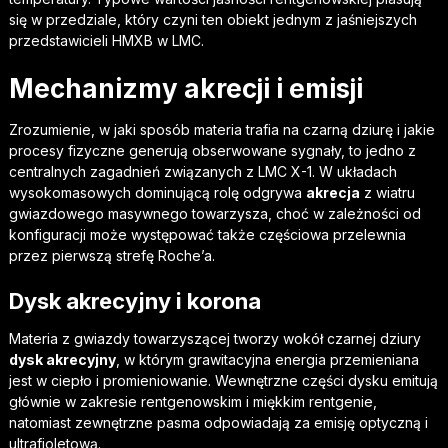
się w przedziale, który czyni ten obiekt jednym z jaśniejszych
przedstawicieli HMXB w LMC.
Mechanizmy akrecji i emisji
Zrozumienie, w jaki sposób materia trafia na czarną dziurę i jakie
procesy fizyczne generują obserwowane sygnały, to jedno z
centralnych zagadnień związanych z LMC X-1. W układach
wysokomasowych dominującą rolę odgrywa
akrecja
z wiatru
gwiazdowego masywnego towarzysza, choć w zależności od
konfiguracji może występować także częściowa przelewnia
przez pierwszą strefę Roche’a.
Dysk akrecyjny i korona
Materia z gwiazdy towarzyszącej tworzy wokół czarnej dziury
dysk akrecyjny
, w którym grawitacyjna energia przemieniana
jest w ciepło i promieniowanie. Wewnętrzne części dysku emitują
głównie w zakresie rentgenowskim i miękkim rentgenie,
natomiast zewnętrzne pasma odpowiadają za emisję optyczną i
ultrafioletową.