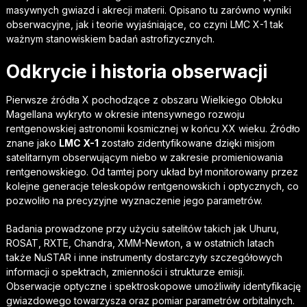
masywnych gwiazd i akrecji materii. Opisano tu zarówno wyniki
obserwacyjne, jak i teorie wyjaśniające, co czyni LMC X-1 tak
ważnym stanowiskiem badań astrofizycznych.
Odkrycie i historia obserwacji
Pierwsze źródła X pochodzące z obszaru Wielkiego Obłoku
Magellana wykryto w okresie intensywnego rozwoju
rentgenowskiej astronomii kosmicznej w końcu XX wieku. Źródło
znane jako
LMC X-1
zostało zidentyfikowane dzięki misjom
satelitarnym obserwującym niebo w zakresie promieniowania
rentgenowskiego. Od tamtej pory układ był monitorowany przez
kolejne generacje teleskopów rentgenowskich i optycznych, co
pozwoliło na precyzyjne wyznaczenie jego parametrów.
Badania prowadzone przy użyciu satelitów takich jak Uhuru,
ROSAT, RXTE, Chandra, XMM-Newton, a w ostatnich latach
także NuSTAR i inne instrumenty dostarczyły szczegółowych
informacji o spektrach, zmienności i strukturze emisji.
Obserwacje optyczne i spektroskopowe umożliwiły identyfikację
gwiazdowego towarzysza oraz pomiar parametrów orbitalnych.