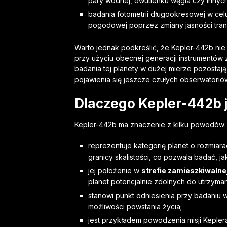
pary wodnej, dwutlenku węgla czy innyc
badania fotometrii długookresowej w cel
pogodowej poprzez zmiany jasności tran
Warto jednak podkreślić, że Kepler-442b ni
przy użyciu obecnej generacji instrumentów 
badania tej planety w dużej mierze pozostaj
pojawienia się jeszcze czułych obserwatorió
Dlaczego Kepler-442b j
Kepler-442b ma znaczenie z kilku powodów:
reprezentuje kategorię planet o rozmiar
granicy skalistości, co pozwala badać, j
jej położenie w
strefie zamieszkiwalne
planet potencjalnie zdolnych do utrzyman
stanowi punkt odniesienia przy badaniu 
możliwości powstania życia;
jest przykładem powodzenia misji Kepler