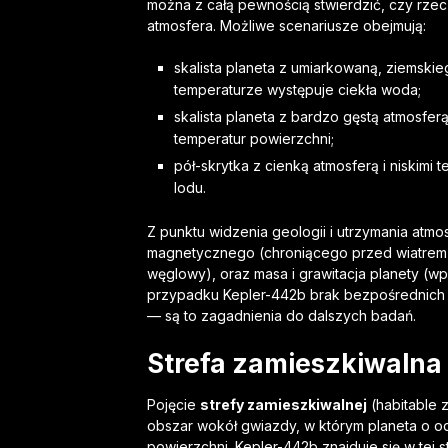
można z całą pewnością stwierdzić, czy rzec
atmosfera. Możliwe scenariusze obejmują:
skalista planeta z umiarkowaną, ziemskieg
temperaturze występuje ciekła woda;
skalista planeta z bardzo gęstą atmosfe
temperatur powierzchni;
pół-skrytka z cienką atmosferą i niskimi
lodu.
Z punktu widzenia geologii i utrzymania atmos
magnetycznego (chroniącego przed wiatrem 
węglowy), oraz masa i grawitacja planety (w
przypadku Kepler-442b brak bezpośrednich 
— są to zagadnienia do dalszych badań.
Strefa zamieszkiwalna 
Pojęcie
strefy zamieszkiwalnej
(habitable 
obszar wokół gwiazdy, w którym planeta o o
powierzchni. Kepler-442b znajduje się w tej 