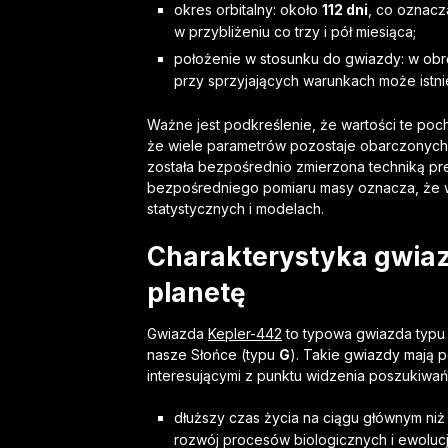
okres orbitalny: około
112 dni
, co oznacz
w przybliżeniu co trzy i pół miesiąca;
położenie w stosunku do gwiazdy: w obr
przy sprzyjających warunkach może istni
Ważne jest podkreślenie, że wartości te poch
że wiele parametrów pozostaje obarczonych 
została bezpośrednio zmierzona techniką pr
bezpośredniego pomiaru masy oznacza, że wni
statystycznych i modelach.
Charakterystyka gwiaz
planetę
Gwiazda
Kepler-442
to typowa gwiazda typ
nasze Słońce (typu
G
). Takie gwiazdy mają 
interesującymi z punktu widzenia poszukiwań
dłuższy czas życia na ciągu głównym niż
rozwój procesów biologicznych i ewolucji