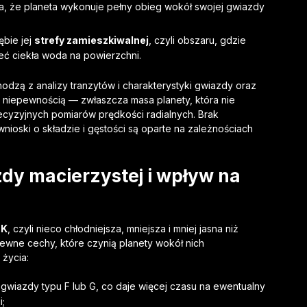
a, że planeta wykonuje pełny obieg wokół swojej gwiazdy
ębie jej
strefy zamieszkiwalnej
, czyli obszaru, gdzie
eć ciekła woda na powierzchni.
odzą z analizy tranzytów i charakterystyki gwiazdy oraz
niepewnością — zwłaszcza masa planety, która nie
ecyzyjnych pomiarów prędkości radialnych. Brak
oski o składzie i gęstości są oparte na zależnościach
dy macierzystej i wpływ na
u
K
, czyli nieco chłodniejsza, mniejsza i mniej jasna niż
pewne cechy, które czynią planety wokół nich
 życia:
 gwiazdy typu F lub G, co daje więcej czasu na ewentualny
;