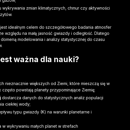
h gazów;
u wykrywania zmian klimatycznych, chmur czy aktywności
zytów.
e jest idealnym celem do szczegółowego badania atmosfer
ze względu na małą jasność gwiazdy i odległość. Dlatego
ą domeną modelowania i analizy statystycznej do czasu
w.
est ważna dla nauki?
ach nieznacznie większych od Ziemi, które mieszczą się w
ak często powstają planety przypominające Ziemię;
j
dostarcza danych do statystycznych analiz populacji
ia ciekłej wody;
wpływu typu gwiazdy (K) na warunki planetarne i
a w wykrywaniu małych planet w strefach