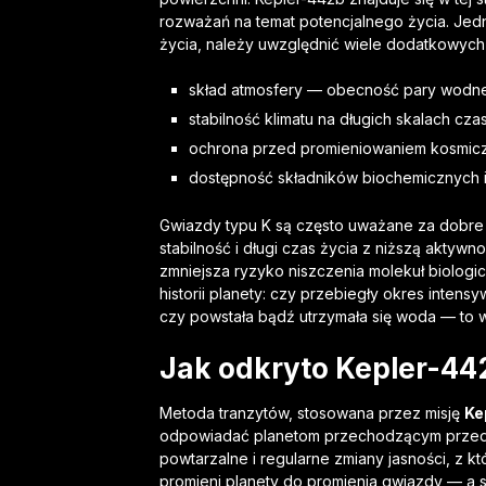
rozważań na temat potencjalnego życia. Je
życia, należy uwzględnić wiele dodatkowych
skład atmosfery — obecność pary wodnej
stabilność klimatu na długich skalach cz
ochrona przed promieniowaniem kosmicz
dostępność składników biochemicznych i 
Gwiazdy typu K są często uważane za dobre 
stabilność i długi czas życia z niższą aktywno
zmniejsza ryzyko niszczenia molekuł biologi
historii planety: czy przebiegły okres intens
czy powstała bądź utrzymała się woda — to w
Jak odkryto Kepler-442
Metoda tranzytów, stosowana przez misję
Ke
odpowiadać planetom przechodzącym przed 
powtarzalne i regularne zmiany jasności, z k
promieni planety do promienia gwiazdy — a s