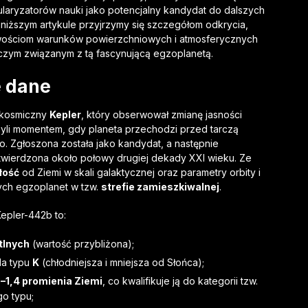
laryzatorów nauki jako potencjalny kandydat do dalszych
niższym artykule przyjrzymy się szczegółom odkrycia,
ościom warunków powierzchniowych i atmosferycznych
zym związanym z tą fascynującą egzoplanetą.
e dane
p kosmiczny
Kepler
, który obserwował zmianę jasności
li momentem, gdy planeta przechodzi przed tarczą
ło. Zgłoszona została jako kandydat, a następnie
twierdzona około połowy drugiej dekady XXI wieku. Ze
łość
od Ziemi w skali galaktycznej oraz parametry orbity i
ących egzoplanet w tzw.
strefie zamieszkiwalnej
.
epler-442b to:
etlnych
(wartość przybliżona);
da typu
K
(chłodniejsza i mniejsza od Słońca);
3–1,4 promienia Ziemi
, co kwalifikuje ją do kategorii tzw.
go typu;