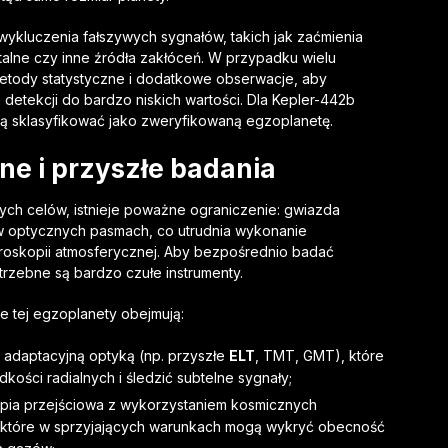
kluczenia fałszywych sygnałów, takich jak zaćmienia
talne czy inne źródła zakłóceń. W przypadku wielu
tody statystyczne i dodatkowe obserwacje, aby
etekcji do bardzo niskich wartości. Dla Kepler-442b
ją sklasyfikować jako zweryfikowaną egzoplanetę.
ne i przyszłe badania
ych celów, istnieje poważne ograniczenie: gwiazda
 w optycznych pasmach, co utrudnia wykonanie
roskopii atmosferycznej. Aby bezpośrednio badać
trzebne są bardzo czułe instrumenty.
 tej egzoplanety obejmują:
adaptacyjną optyką (np. przyszłe
ELT
, TMT, GMT), które
ości radialnych i śledzić subtelne sygnały;
pia przejściowa z wykorzystaniem kosmicznych
, które w sprzyjających warunkach mogą wykryć obecność