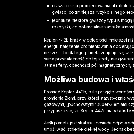
niższa emisja promieniowania ultrafiole
gwiazd, co zmniejsza ryzyko silnego ero
jednakże niektóre gwiazdy typu K mogą 
rozbłyski, co potencjalnie zagraża atmosf
Kepler-442b krąży w odległości mniejszej ni
energii, natężenie promieniowania docierają
niższe — to dlatego planeta znajduje się w tz
sama przynależność do tej strefy nie gwaran
atmosfery
, obecności pól magnetycznych, s
Możliwa budowa i właś
Promień Kepler-442b, o ile przyjęte wartości 
promienia Ziemi, przy której statystycznie w
gazowymi, „puchowatymi” super-Ziemiami cz
przypuszczać, że Kepler-442b ma
skaliste 
Jeśli planeta jest skalista i posiada odpow
umożliwiać istnienie ciekłej wody. Jednak b