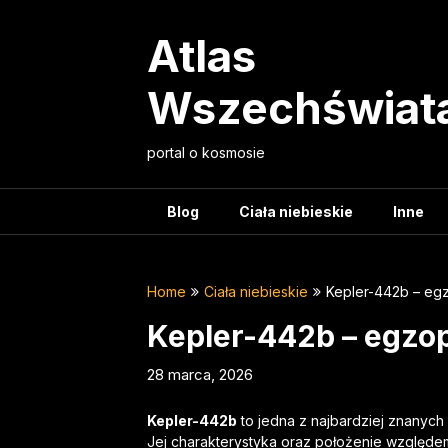
Skip
to
Atlas
content
Wszechświat
portal o kosmosie
Blog
Ciała niebieskie
Inne
Home
Ciała niebieskie
Kepler-442b – eg
Kepler-442b – egzo
28 marca, 2026
Kepler-442b
to jedna z najbardziej znanych
Jej charakterystyka oraz położenie względem