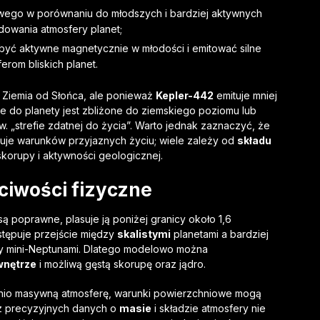
towego w porównaniu do młodszych i bardziej aktywnych
dowania atmosfery planet;
być aktywne magnetycznie w młodości i emitować silne
erom bliskich planet.
ż Ziemia od Słońca, ale ponieważ
Kepler-442
emituje mniej
ce do planety jest zbliżone do ziemskiego poziomu lub
w. „strefie zdatnej do życia”. Warto jednak zaznaczyć, że
tuje warunków przyjaznych życiu; wiele zależy od
składu
korupy i aktywności geologicznej.
ciwości fizyczne
są poprawne, plasuje ją poniżej granicy około 1,6
ystępuje przejście między
skalistymi
planetami a bardziej
y mini-Neptunami. Dlatego modelowo można
wnętrze
i możliwą gęstą skorupę oraz jądro.
iednio masywną atmosferę, warunki powierzchniowe mogą
ez precyzyjnych danych o
masie
i składzie atmosfery nie