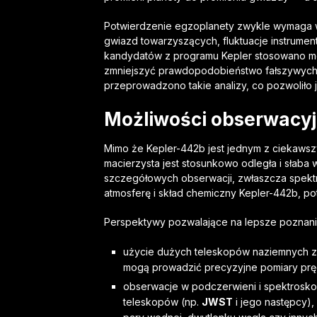
Potwierdzenie egzoplanety zwykle wymaga wy
gwiazd towarzyszących, fluktuacje instrumen
kandydatów z programu Kepler stosowano me
zmniejszyć prawdopodobieństwo fałszywych d
przeprowadzono takie analizy, co pozwoliło 
Możliwości obserwacyj
Mimo że Kepler-442b jest jednym z ciekawsz
macierzysta jest stosunkowo odległa i słaba
szczegółowych obserwacji, zwłaszcza spekt
atmosferę i skład chemiczny Kepler-442b, po
Perspektywy pozwalające na lepsze poznanie
użycie dużych teleskopów naziemnych z 
mogą prowadzić precyzyjne pomiary prędk
obserwacje w podczerwieni i spektrosko
teleskopów (np.
JWST
i jego następcy)