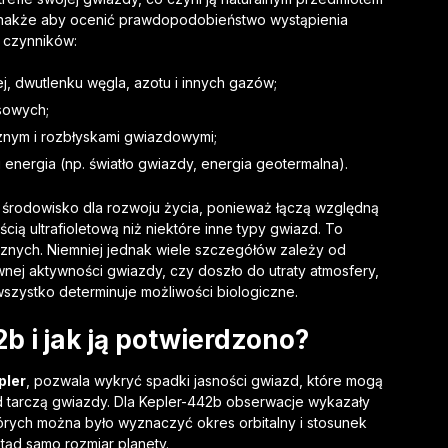
dnakże aby ocenić prawdopodobieństwo wystąpienia
 czynników:
, dwutlenku węgla, azotu i innych gazów;
asowych;
nym i rozbłyskami gwiazdowymi;
energia (np. światło gwiazdy, energia geotermalna).
środowisko dla rozwoju życia, ponieważ łączą względną
ścią ultrafioletową niż niektóre inne typy gwiazd. To
cznych. Niemniej jednak wiele szczegółów zależy od
ywnej aktywności gwiazdy, czy doszło do utraty atmosfery,
szystko determinuje możliwości biologiczne.
b i jak ją potwierdzono?
pler
, pozwala wykryć spadki jasności gwiazd, które mogą
tarczą gwiazdy. Dla Kepler-442b obserwacje wykazały
tórych można było wyznaczyć okres orbitalny i stosunek
tąd samo rozmiar planety.