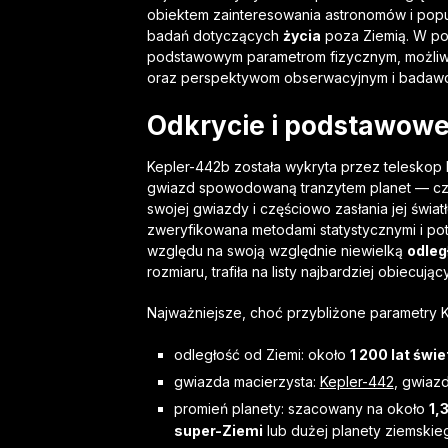
obiektem zainteresowania astronomów i popu
badań dotyczących
życia
poza Ziemią. W po
podstawowym parametrom fizycznym, możliw
oraz perspektywom obserwacyjnym i badawc
Odkrycie i podstawow
Kepler-442b została wykryta przez telesko
gwiazd spowodowaną tranzytem planet — czy
swojej gwiazdy i częściowo zasłania jej świat
zweryfikowana metodami statystycznymi i po
względu na swoją względnie niewielką
odleg
rozmiaru, trafiła na listy najbardziej obiecuj
Najważniejsze, choć przybliżone parametry K
odległość od Ziemi: około
1 200 lat świ
gwiazda macierzysta:
Kepler-442
, gwiaz
promień planety: szacowany na około
1,
super-Ziemi
lub dużej planety ziemskie