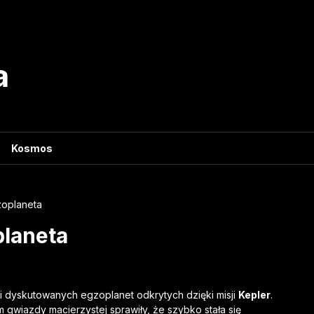
a
Kosmos
zoplaneta
planeta
 i dyskutowanych egzoplanet odkrytych dzięki misji
Kepler
.
 gwiazdy macierzystej sprawiły, że szybko stała się