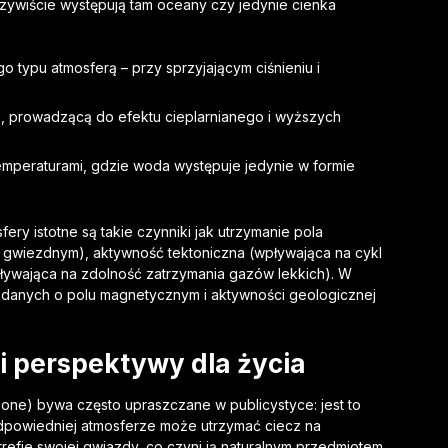
zywiście występują tam oceany czy jedynie cienka
o typu atmosferą – przy sprzyjającym ciśnieniu i
rą, prowadzącą do efektu cieplarnianego i wyższych
 temperaturami, gdzie woda występuje jedynie w formie
fery istotne są takie czynniki jak utrzymanie pola
gwiezdnym), aktywność tektoniczna (wpływająca na cykl
pływająca na zdolność zatrzymania gazów lekkich). W
danych o polu magnetycznym i aktywności geologicznej
i perspektywy dla życia
zone) bywa często upraszczane w publicystyce: jest to
dpowiedniej atmosferze może utrzymać ciecz na
strefie swojej gwiazdy, co czyni ją naturalnym przedmiotem