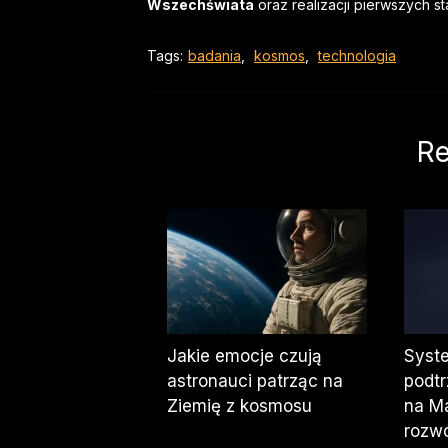
Wszechświata
oraz realizacji pierwszych s
Tags:
badania
,
kosmos
,
technologia
Re
Jakie emocje czują
Syst
astronauci patrząc na
podt
Ziemię z kosmosu
na Ma
rozwó