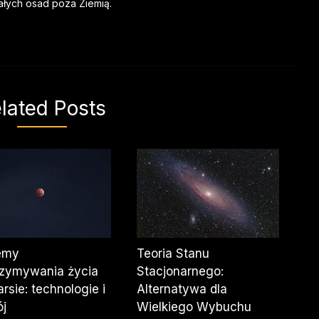
tałych osad poza Ziemią.
lated Posts
emy
Teoria Stanu
rzymywania życia
Stacjonarnego:
rsie: technologie i
Alternatywa dla
j
Wielkiego Wybuchu