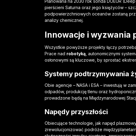
Planowana na 2030 rok sonda DOEUR (Deep Ou
pierścieni Saturna oraz jego księżyców – sz
podpowierzchniowych oceanów zostaną prze
analizy chemicznej.
Innowacje i wyzwania 
Wszystkie powyższe projekty łączy potrzeba
Prace nad
robotyką
, autonomicznymi system
osłonowymi są kluczowe, by sprostać ekstre
Systemy podtrzymywania ż
Obie agencje – NASA i ESA – inwestują w zamk
odpadów, produkcję tlenu oraz hydroponiczn
prowadzone będą na Międzynarodowej Stacji 
Napędy przyszłości
Obiecujące technologie, jak napęd plazmowy,
zrewolucjonizować podróże międzyplanetarne
skuteczności impulsu ciągłego, zmniejszeni