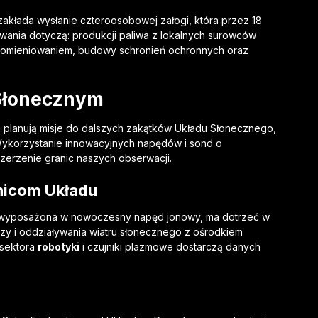
 zakłada wysłanie czteroosobowej załogi, która przez 18
wania dotyczą: produkcji paliwa z lokalnych surowców
promieniowaniem, budowy schronień ochronnych oraz
 Słonecznym
je planują misje do dalszych zakątków Układu Słonecznego,
. Wykorzystanie innowacyjnych napędów i sond o
zerzenie granic naszych obserwacji.
nicom Układu
, wyposażona w nowoczesny napęd jonowy, ma dotrzeć w
uzy i oddziaływania wiatru słonecznego z ośrodkiem
 sektora
robotyki
i czujniki plazmowe dostarczą danych