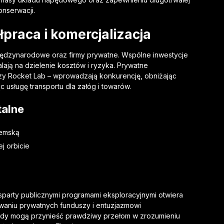
nserwacji.
raca i komercjalizacja
iędzynarodowe oraz firmy prywatne. Wspólne inwestycje
ją na dzielenie kosztów i ryzyka. Prywatne
czy Rocket Lab – wprowadzają konkurencję, obniżając
 usługę transportu dla załóg i towarów.
talne
iemską
j orbicie
party publicznymi programami eksploracyjnymi otwiera
waniu prywatnych funduszy i entuzjazmowi
ady mogą przynieść prawdziwy przełom w zrozumieniu