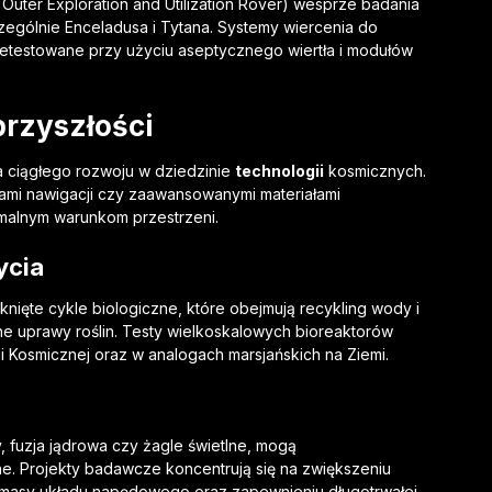
ter Exploration and Utilization Rover) wesprze badania
czególnie Enceladusa i Tytana. Systemy wiercenia do
testowane przy użyciu aseptycznego wiertła i modułów
przyszłości
 ciągłego rozwoju w dziedzinie
technologii
kosmicznych.
ami nawigacji czy zaawansowanymi materiałami
malnym warunkom przestrzeni.
ycia
nięte cykle biologiczne, które obejmują recykling wody i
e uprawy roślin. Testy wielkoskalowych bioreaktorów
Kosmicznej oraz w analogach marsjańskich na Ziemi.
 fuzja jądrowa czy żagle świetlne, mogą
. Projekty badawcze koncentrują się na zwiększeniu
u masy układu napędowego oraz zapewnieniu długotrwałej