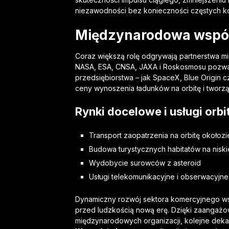
niezawodności bez konieczności częstych ko
Międzynarodowa współp
Coraz większą rolę odgrywają partnerstwa m
NASA, ESA, CNSA, JAXA i Roskosmosu pozwala
przedsiębiorstwa – jak SpaceX, Blue Origin 
ceny wynoszenia ładunków na orbitę i tworząc
Rynki docelowe i usługi orbi
Transport zaopatrzenia na orbitę okołoz
Budowa turystycznych habitatów na niskie
Wydobycie surowców z asteroid
Usługi telekomunikacyjne i obserwacyjne
Dynamiczny rozwój sektora komercyjnego ws
przed ludzkością nową erę. Dzięki zaangażo
międzynarodowych organizacji, kolejne dek