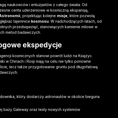
agę naukowców i entuzjastów z całego świata. Od
zesne centa uderzeniowe w kosmiczną ekspansję,
Astronomii
, projektując kolejne
misje
, które pozwolą
zgłębiać tajemnice
kosmosu
. W nadchodzących latach, od
itnych przedsięwzięć, stanowiących kamienie milowe w
ch metod badawczych.
ałogowe ekspedycje
gencji kosmicznych stanowi powrót ludzi na Księżyc.
ki w Chinach i Rosji mają na celu nie tylko ponowne
licie, lecz także przygotowanie gruntu pod długofalową
adawczych.
lądownika, który dostarczy astronautów w okolice bieguna
wej bazy Gateway oraz testy nowych systemów