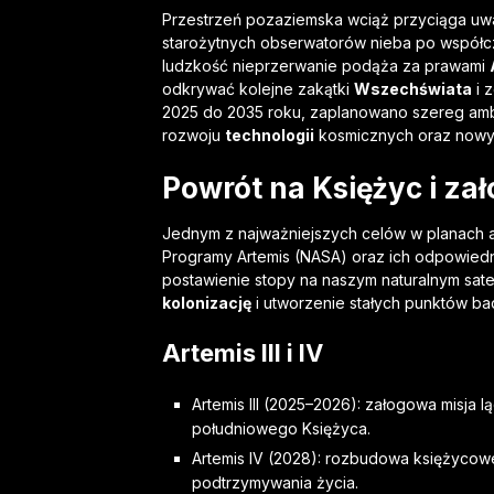
Przestrzeń pozaziemska wciąż przyciąga uw
starożytnych obserwatorów nieba po współc
ludzkość nieprzerwanie podąża za prawami
odkrywać kolejne zakątki
Wszechświata
i 
2025 do 2035 roku, zaplanowano szereg amb
rozwoju
technologii
kosmicznych oraz nowy
Powrót na Księżyc i z
Jednym z najważniejszych celów w planach a
Programy Artemis (NASA) oraz ich odpowiedni
postawienie stopy na naszym naturalnym sate
kolonizację
i utworzenie stałych punktów b
Artemis III i IV
Artemis III (2025–2026): załogowa misja 
południowego Księżyca.
Artemis IV (2028): rozbudowa księżyco
podtrzymywania życia.