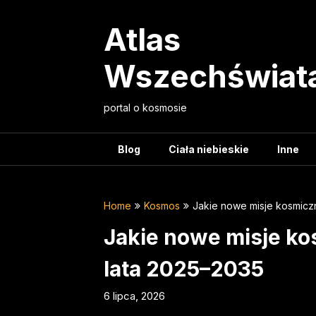
Skip
to
Atlas
content
Wszechświat
portal o kosmosie
Blog
Ciała niebieskie
Inne
Home
Kosmos
Jakie nowe misje kosmicz
Jakie nowe misje k
lata 2025–2035
6 lipca, 2026