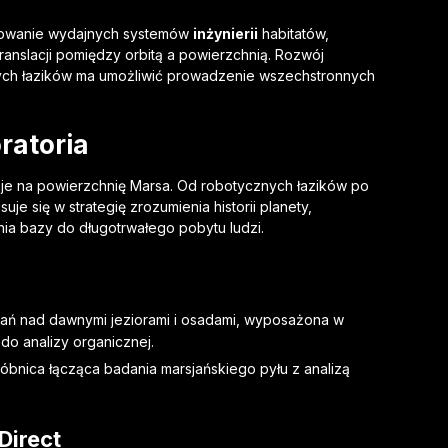
cowanie wydajnych systemów
inżynierii
habitatów,
nslacji pomiędzy orbitą a powierzchnią. Rozwój
ch łazików ma umożliwić prowadzenie wszechstronnych
ratoria
isje na powierzchnię Marsa. Od robotycznych łazików po
je się w strategię zrozumienia historii planety,
ia bazy do długotrwałego pobytu ludzi.
ań nad dawnymi jeziorami i osadami, wyposażona w
o analizy organicznej.
bnica łącząca badania marsjańskiego pyłu z analizą
Direct