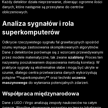
Każdy detektor działa nieprzerwanie, zbierając ogromne ilości
danych, które następnie są przesyłane do centrów
obliczeniowych.
Analiza sygnałów i rola
superkomputerów
Odkrycie rzeczywistego sygnału fal grawitacyjnych spośród
szumu wymaga zastosowania skomplikowanych algorytmów.
Dane z detektorów porównuje się z wzorcami przewidywanymi
przez modele matematyczne, tak zwane
szablony
. Proces ten
nazywamy poszukiwaniem dopasowania metodą korelacji. W
praktyce sygnały są ekstremalnie słabe i mogą być ukryte w
szumie, dlatego centra przetwarzania danych wykorzystują
potężne **superkomputery** oraz techniki
uczenia
maszynowego
do wyłaniania potencjalnych zdarzeń.
Współpraca międzynarodowa
Dane z LIGO i Virgo analizują zespoły naukowców na całym
świecie. Wspólne obserwacje pozwalają na lepszą lokalizację