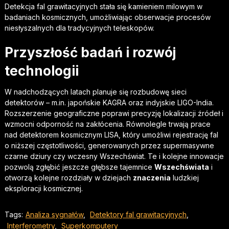
Detekcja fal grawitacyjnych stała się kamieniem milowym w
badaniach kosmicznych, umożliwiając obserwacje procesów
niesłyszalnych dla tradycyjnych teleskopów.
Przyszłość badań i rozwój
technologii
W nadchodzących latach planuje się rozbudowę sieci
detektorów – m.in. japońskie KAGRA oraz indyjskie LIGO-India.
Rozszerzenie geograficzne poprawi precyzję lokalizacji źródeł i
wzmocni odporność na zakłócenia. Równolegle trwają prace
nad detektorem kosmicznym LISA, który umożliwi rejestrację fal
o niższej częstotliwości, generowanych przez supermasywne
czarne dziury czy wczesny Wszechświat. Te i kolejne innowacje
pozwolą zgłębić jeszcze głębsze tajemnice
Wszechświata
i
otworzą kolejne rozdziały w dziejach
znaczenia
ludzkiej
eksploracji kosmicznej.
Tags:
Analiza sygnałów
,
Detektory fal grawitacyjnych
,
Interferometry
,
Superkomputery