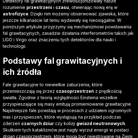
Detektory fal grawitacyjnych zrewolucjonizowały nasze
rozumienie
przestrzeni
i
czasu
, otwierając nową erę w
astrofizyce
. Dzięki nim możemy obserwować zjawiska, które
jeszcze kilkanaście lat temu wydawały się nieosiągalne. W
poniższym artykule przyjrzymy się mechanizmowi powstawania
fal grawitacyjnych, zasadzie działania interferometrów takich jak
LIGO i Virgo oraz znaczeniu tych detektorów dla nauki i
technologii.
Podstawy fal grawitacyjnych i
ich źródła
Fale grawitacyjne to niewielkie zaburzenia, które
przemieszczają się przez
czasoprzestrzeń
z prędkością
światła. Zgodnie z teorią względności Einsteina wszelkie
przyspieszające się masy emitują promieniowanie grawitacyjne.
Najsilniejsze fale powstają w procesach z udziałem ogromnych
mas i przyspieszeń, które występują na przykład podczas
zderzeń
czarnych dziur
czy kolizji
gwiazd neutronowych
.
Skutkiem tych kataklizmów jest nagły wyrzut energii w postaci
drgań czasoprzestrzeni, które mogą być rejestrowane na Ziemi