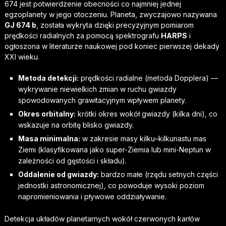
674 jest potwierdzenie obecności co najmniej jednej
egzoplanety w jego otoczeniu. Planeta, zwyczajowo nazywana
GJ 674 b
, została wykryta dzięki precyzyjnym pomiarom
prędkości radialnych za pomocą spektrografu
HARPS
i
ogłoszona w literaturze naukowej pod koniec pierwszej dekady
XXI wieku.
Metoda detekcji:
prędkości radialne (metoda Dopplera) —
wykrywanie niewielkich zmian w ruchu gwiazdy
spowodowanych grawitacyjnym wpływem planety.
Okres orbitalny:
krótki okres wokół gwiazdy (kilka dni), co
wskazuje na orbitę blisko gwiazdy.
Masa minimalna:
w zakresie masy kilku–kilkunastu mas
Ziemi (klasyfikowana jako super-Ziemia lub mini-Neptun w
zależności od gęstości i składu).
Oddalenie od gwiazdy:
bardzo małe (rzędu setnych części
jednostki astronomicznej), co powoduje wysoki poziom
napromieniowania i pływowe oddziaływanie.
Detekcja układów planetarnych wokół czerwonych karłów