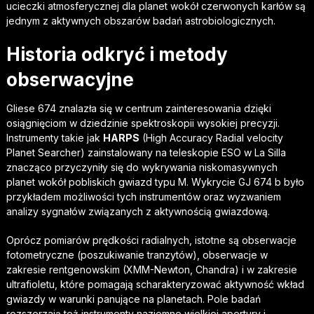
ucieczki atmosferycznej dla planet wokół czerwonych karłów są
jednym z aktywnych obszarów badań astrobiologicznych.
Historia odkryć i metody
obserwacyjne
Gliese 674 znalazła się w centrum zainteresowania dzięki
osiągnięciom w dziedzinie spektroskopii wysokiej precyzji.
Instrumenty takie jak
HARPS
(High Accuracy Radial velocity
Planet Searcher) zainstalowany na teleskopie ESO w La Silla
znacząco przyczyniły się do wykrywania niskomasywnych
planet wokół pobliskich gwiazd typu M. Wykrycie GJ 674 b było
przykładem możliwości tych instrumentów oraz wyzwaniem
analizy sygnałów związanych z aktywnością gwiazdową.
Oprócz pomiarów prędkości radialnych, istotne są obserwacje
fotometryczne (poszukiwanie tranzytów), obserwacje w
zakresie rentgenowskim (XMM-Newton, Chandra) i w zakresie
ultrafioletu, które pomagają scharakteryzować aktywność wkład
gwiazdy w warunki panujące na planetach. Pole badań
rozszerzają też instrumenty naziemne wielkiej apertury i