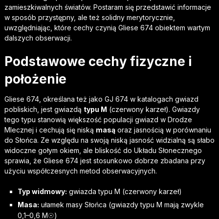
zamieszkiwalnych światów. Postaram się przedstawić informacje
w sposób przystępny, ale też solidny merytorycznie,
uwzględniając, które cechy czynią Gliese 674 obiektem wartym
dalszych obserwacji.
Podstawowe cechy fizyczne i
położenie
Gliese 674, określana też jako GJ 674 w katalogach gwiazd
pobliskich, jest gwiazdą
typu M
(czerwony karzeł). Gwiazdy
tego typu stanowią większość populacji gwiazd w Drodze
Mlecznej i cechują się niską
masą
oraz jasnością w porównaniu
do Słońca. Ze względu na swoją niską jasność widzialną są słabo
widoczne gołym okiem, ale bliskość do Układu Słonecznego
sprawia, że Gliese 674 jest stosunkowo dobrze zbadana przy
użyciu współczesnych metod obserwacyjnych.
Typ widmowy:
gwiazda typu M (czerwony karzeł)
Masa:
ułamek masy Słońca (gwiazdy typu M mają zwykle
0,1–0,6 M☉)