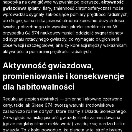
napotyka na dwa główne wyzwania: po pierwsze,
aktywność
gwiazdowa
(plamy, flary, zmienność chromosferyczna) może
wprowadzać sygnały zakłócające pomiary prędkości radialnych;
po drugie, sama niska jasność utrudnia zbieranie dużych ilości
światła, potrzebnego do wysokiej jakości spektroskopii. W
przypadku GJ 674 naukowcy musieli oddzielić sygnał planety
od sygnału rotacyjnego gwiazdy, co wymagało długich serii
obserwacji i szczegółowej analizy korelacji między wskaźnikami
aktywności a pomiarami prędkości radialnych.
Aktywność gwiazdowa,
promieniowanie i konsekwencje
dla habitowalności
Redukując stopień abstrakcji — zmienne i aktywne czerwone
karły, takie jak Gliese 674, tworzą warunki środowiskowe
zasadniczo różne od tych, które znamy z Układu Słonecznego.
Ze względu na niską jasność gwiazdy strefa zamieszkiwalna
(gdzie mogłaby istnieć ciekła woda) znajduje się bardzo blisko
gwiazdy. To z kolei powoduje, że planeta w tej strefie byłaby