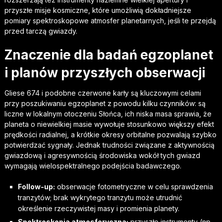
przyszłe misje kosmiczne, które umożliwią dokładniejsze
pomiary spektroskopowe atmosfer planetarnych, jeśli te przejdą
przed tarczą gwiazdy.
Znaczenie dla badań egzoplanet
i planów przyszłych obserwacji
Gliese 674 i podobne czerwone karły są kluczowymi celami
przy poszukiwaniu egzoplanet z powodu kilku czynników: są
liczne w lokalnym otoczeniu Słońca, ich niska masa sprawia, że
planeta o niewielkiej masie wywołuje stosunkowo większy efekt
prędkości radialnej, a krótkie okresy orbitalne pozwalają szybko
potwierdzać sygnały. Jednak trudności związane z aktywnością
gwiazdową i agresywnością środowiska wokół tych gwiazd
wymagają wielospektralnego podejścia badawczego.
Follow-up:
obserwacje fotometryczne w celu sprawdzenia
tranzytów; brak wykrytego tranzytu może utrudnić
określenie rzeczywistej masy i promienia planety.
Spektroskopia atmosferyczna:
przyszłe instrumenty (np.