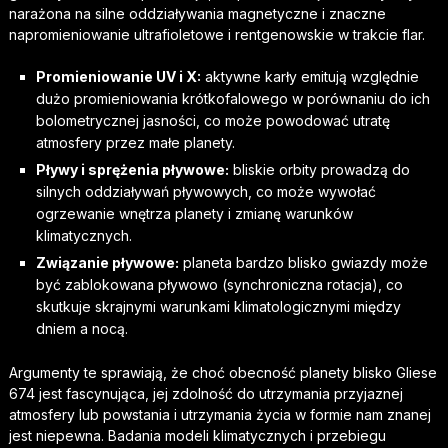
narażona na silne oddziaływania magnetyczne i znaczne
napromieniowanie ultrafioletowe i rentgenowskie w trakcie flar.
Promieniowanie UV i X:
aktywne karły emitują względnie
dużo promieniowania krótkofalowego w porównaniu do ich
bolometrycznej jasności, co może powodować utratę
atmosfery przez małe planety.
Pływy i sprężenia pływowe:
bliskie orbity prowadzą do
silnych oddziaływań pływowych, co może wywołać
ogrzewanie wnętrza planety i zmianę warunków
klimatycznych.
Związanie pływowe:
planeta bardzo blisko gwiazdy może
być zablokowana pływowo (synchroniczna rotacja), co
skutkuje skrajnymi warunkami klimatologicznymi między
dniem a nocą.
Argumenty te sprawiają, że choć obecność planety blisko Gliese
674 jest fascynująca, jej zdolność do utrzymania przyjaznej
atmosfery lub powstania i utrzymania życia w formie nam znanej
jest niepewna. Badania modeli klimatycznych i przebiegu