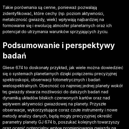
Takie porównania są cenne, ponieważ pozwalają
zidentyfikować, które cechy (np. poziom aktywności,
metaliczność gwiazdy, wiek) wpływają najbardziej na
formowanie się i ewolucję atmosfer planetarnych oraz ich
potencjał do utrzymania warunków sprzyjających życiu.
Podsumowanie i perspektywy
badań
Gliese 674 to doskonały przykład, jak wiele można dowiedzieć
się o systemach planetarnych dzięki połączeniu precyzyjnej
spektroskopii, obserwacji fotometrycznych i badań
wielospektralnych. Obecność co najmniej jednej planety wokół
tej gwiazdy stwarza możliwości do dalszych badań nad
dynamiką układów bliskich czerwonych karłów oraz nad
wpływem aktywności gwiazdowej na planety. Przyszłe
obserwacje, wykorzystujące coraz czułe instrumenty i nowe
metody analizy danych, będą mogły precyzyjniej określić
parametry planety GJ 674 b, poszukać kolejnych towarzyszy
oraz ocenić potencjalny wpływ promieniowania gwiazdy na