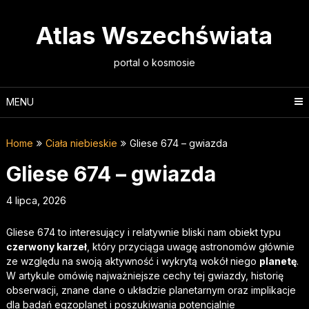
Skip
to
Atlas Wszechświata
content
portal o kosmosie
MENU
Home
Ciała niebieskie
Gliese 674 – gwiazda
Gliese 674 – gwiazda
4 lipca, 2026
Gliese 674 to interesujący i relatywnie bliski nam obiekt typu
czerwony karzeł
, który przyciąga uwagę astronomów głównie
ze względu na swoją aktywność i wykrytą wokół niego
planetę
.
W artykule omówię najważniejsze cechy tej gwiazdy, historię
obserwacji, znane dane o układzie planetarnym oraz implikacje
dla badań egzoplanet i poszukiwania potencjalnie