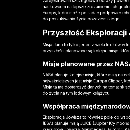
zarejestrowała szczegółowe obrazy powierzch
naukowcom na lepsze zrozumienie ich geologii
Europy, która może posiadać podpowierzchn
do poszukiwania życia pozaziemskiego.
Przyszłość Eksploracji
Misja Juno to tylko jeden z wielu kroków w 
przyszłości planowane są kolejne misje, które
Misje planowane przez NAS
NASA planuje kolejne misje, które mają na ce
najważniejszych jest misja Europa Clipper, 
Misja ta ma dostarczyć danych na temat skł
do życia na tym lodowym księżycu.
Współpraca międzynarodo
Eksploracja Jowisza to również pole do wsp
(ESA) planuje misję JUICE (JUpiter ICy moons
księżyców Jowisza: Ganimedesa, Europy i Kal