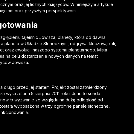
cznym oraz jej licznych księżyców. W niniejszym artykule
siągnięciom oraz przyszłym perspektywom.
ygotowania
zgłębieniu tajemnic Jowisza, planety, która od dawna
za planeta w Układzie Słonecznym, odgrywa kluczową rolę
et oraz ewolucji naszego systemu planetarnego. Misja
ała na celu dostarczenie nowych danych na temat
ężyców Jowisza.
a długo przed jej startem. Projekt został zatwierdzony
a wystrzelona 5 sierpnia 2011 roku. Juno to sonda
tanowiło wyzwanie ze względu na dużą odległość od
 została wyposażona w trzy ogromne panele słoneczne,
funkcjonowania.