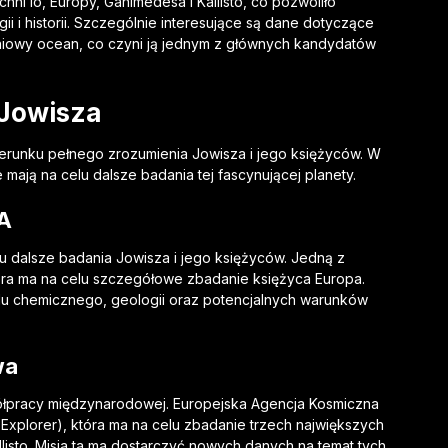
ni Io, Europy, Ganimedesa i Kallisto, co pozwoliło
 i historii. Szczególnie interesujące są dane dotyczące
iowy ocean, co czyni ją jednym z głównych kandydatów
 Jowisza
kierunku pełnego zrozumienia Jowisza i jego księżyców. W
 mają na celu dalsze badania tej fascynującej planety.
A
lu dalsze badania Jowisza i jego księżyców. Jedną z
która ma na celu szczegółowe zbadanie księżyca Europa.
adu chemicznego, geologii oraz potencjalnych warunków
wa
ółpracy międzynarodowej. Europejska Agencja Kosmiczna
 Explorer), która ma na celu zbadanie trzech największych
listo. Misja ta ma dostarczyć nowych danych na temat tych