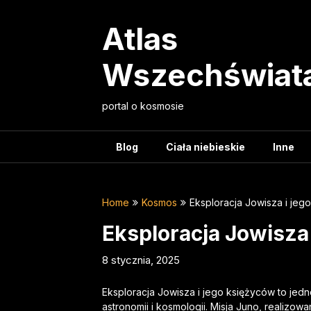
Skip
to
Atlas
content
Wszechświat
portal o kosmosie
Blog
Ciała niebieskie
Inne
Home
Kosmos
Eksploracja Jowisza i jeg
Eksploracja Jowisza 
8 stycznia, 2025
Eksploracja Jowisza i jego księżyców to jedn
astronomii i kosmologii. Misja Juno, realiz