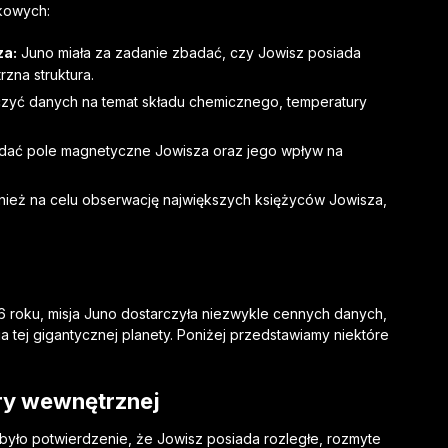
ukowych:
za:
Juno miała za zadanie zbadać, czy Jowisz posiada
zna struktura.
zyć danych na temat składu chemicznego, temperatury
dać pole magnetyczne Jowisza oraz jego wpływ na
wnież na celu obserwację największych księżyców Jowisza,
.
6 roku, misja Juno dostarczyła niezwykle cennych danych,
a tej gigantycznej planety. Poniżej przedstawiamy niektóre
ry wewnętrznej
było potwierdzenie, że Jowisz posiada rozległe, rozmyte