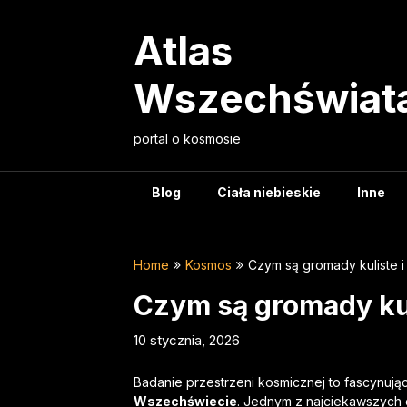
Skip
to
Atlas
content
Wszechświat
portal o kosmosie
Blog
Ciała niebieskie
Inne
Home
Kosmos
Czym są gromady kuliste i
Czym są gromady kul
10 stycznia, 2026
Badanie przestrzeni kosmicznej to fascynuj
Wszechświecie
. Jednym z najciekawszych