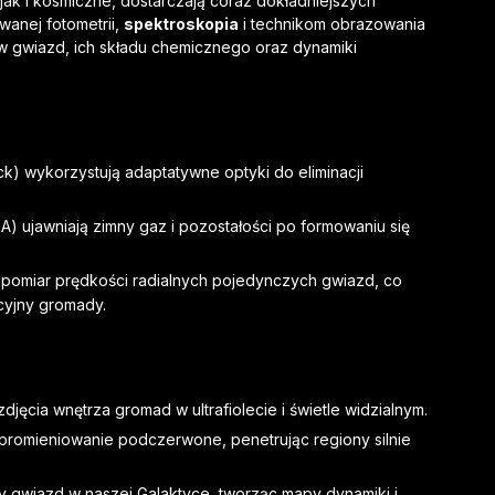
ak i kosmiczne, dostarczają coraz dokładniejszych
wanej fotometrii,
spektroskopia
i technikom obrazowania
w gwiazd, ich składu chemicznego oraz dynamiki
k) wykorzystują adaptatywne optyki do eliminacji
 ujawniają zimny gaz i pozostałości po formowaniu się
pomiar prędkości radialnych pojedynczych gwiazd, co
cyjny gromady.
jęcia wnętrza gromad w ultrafiolecie i świetle widzialnym.
romieniowanie podczerwone, penetrując regiony silnie
chy gwiazd w naszej Galaktyce, tworząc mapy dynamiki i