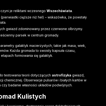
o czyni je reliktami wczesnego
Wszechświata
.
pierwiastki cięższe niż hel) – wskazówka, że powstały
ata.
znych gwiazd zdominowany przez czerwone olbrzymy.
sześcienny parsek w centrum gromady.
arametry galaktyk macierzystych, takie jak masa, wiek,
stemów. Każda gromada to swoisty kapsuła czasu,
etapach formowania się galaktyk.
 do testowania teorii dotyczących
astrofizyka
gwiazd,
ji chemicznej. Obserwacje pulsarów i białych karłów w
’a czy badanie własności układów podwójnych.
romad Kulistych