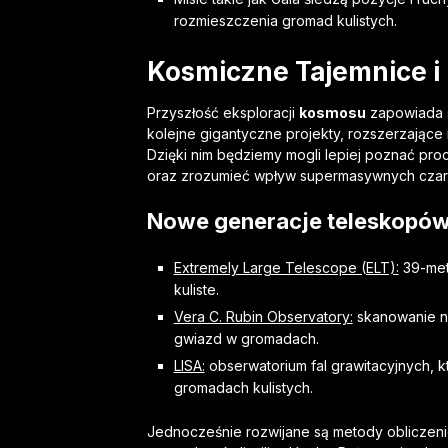
rozmieszczenia gromad kulistych.
Kosmiczne Tajemnice i
Przyszłość eksploracji
kosmosu
zapowiada s
kolejne gigantyczne projekty, rozszerzające
Dzięki nim będziemy mogli lepiej poznać pro
oraz zrozumieć wpływ supermasywnych czar
Nowe generacje teleskopó
Extremely Large Telescope (ELT):
39-met
kuliste.
Vera C. Rubin Observatory:
skanowanie ni
gwiazd w gromadach.
LISA:
obserwatorium fal grawitacyjnych,
gromadach kulistych.
Jednocześnie rozwijane są metody obliczen