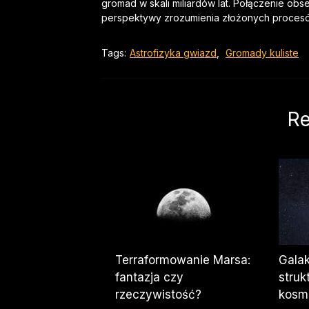
gromad w skali miliardów lat. Połączenie o
perspektywy zrozumienia złożonych procesów
Tags:
Astrofizyka gwiazd
,
Gromady kuliste
Re
Terraformowanie Marsa:
Galak
fantazja czy
struk
rzeczywistość?
kosm