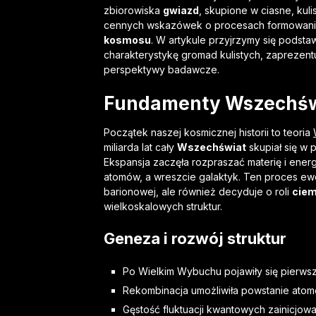
zbiorowiska
gwiazd
, skupione w ciasne, kul
cennych wskazówek o procesach formowania 
kosmosu
. W artykule przyjrzymy się pods
charakterystykę gromad kulistych, zaprezent
perspektywy badawcze.
Fundamenty Wszechśw
Początek naszej kosmicznej historii to teoria
miliarda lat cały
Wszechświat
skupiał się w p
Ekspansja zaczęła rozpraszać materię i ener
atomów, a wreszcie galaktyk. Ten proces ewo
barionowej, ale również decyduje o roli
ciem
wielkoskalowych struktur.
Geneza i rozwój struktur
Po Wielkim Wybuchu pojawiły się pierwsze
Rekombinacja umożliwiła powstanie atom
Gęstość fluktuacji kwantowych zainicjował