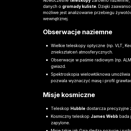
Nowoczesne
teleskopy
zarówno naziemne, j
danych o
gromady kuliste
. Dzięki zaawanso
możliwe jest analizowanie przebiegu żywotó
wewnętrznej.
Obserwacje naziemne
Wielkie teleskopy optyczne (np. VLT, Kec
zniekształceń atmosferycznych.
Obserwacje w paśmie radiowym (np. ALMA)
gwiazd.
Spektroskopia wielowłóknowa umożliwia 
pozwala wyznaczyć masę i profil grawita
Misje kosmiczne
Teleskop
Hubble
dostarcza precyzyjne zd
Kosmiczny teleskop
James Webb
bada p
zapylone.
Misie takie jak Gaia śledzą pozycje i ru