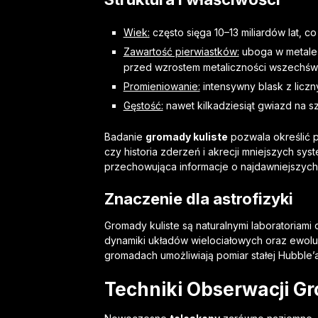
Wiek:
często sięga 10–13 miliardów lat, c
Zawartość pierwiastków:
uboga w metale (
przed wzrostem metaliczności wszechświ
Promieniowanie:
intensywny blask z lic
Gęstość:
nawet kilkadziesiąt gwiazd na 
Badanie
gromady kuliste
pozwala określić p
czy historia zderzeń i akrecji mniejszych sy
przechowująca informacje o najdawniejszych 
Znaczenie dla astrofizyki
Gromady kuliste są naturalnymi laboratoriami
dynamiki układów wielociałowych oraz ewoluc
gromadach umożliwiają pomiar stałej Hubble
Techniki Obserwacji G