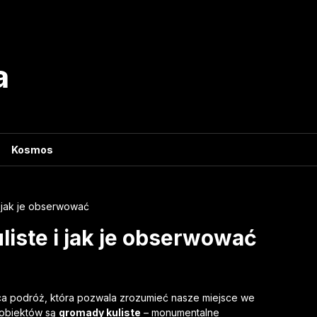
a
Kosmos
 jak je obserwować
iste i jak je obserwować
ąca podróż, która pozwala zrozumieć nasze miejsce we
 obiektów są
gromady kuliste
– monumentalne