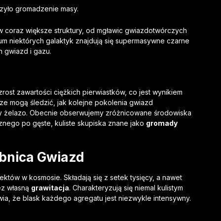
zyło gromadzenie masy.
 w coraz większe struktury, od mgławic gwiazdotwórczych
trum niektórych galaktyk znajdują się supermasywne czarne
h gwiazd i gazu.
rost zawartości ciężkich pierwiastków, co jest wynikiem
e mogą śledzić, jak kolejne pokolenia gwiazd
zy żelazo. Obecnie obserwujemy zróżnicowane środowiska
ego po gęste, kuliste skupiska znane jako
gromady
rbnica Gwiazd
ektów w kosmosie. Składają się z setek tysięcy, a nawet
ez własną
grawitacja
. Charakteryzują się niemal kulistym
awia, że blask każdego agregatu jest niezwykle intensywny.