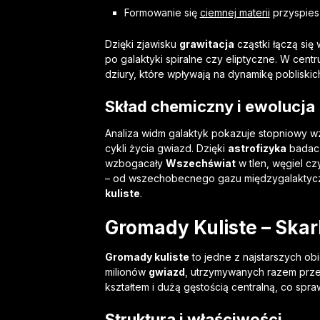
Formowanie się
ciemnej materii
przyspies
Dzięki zjawisku
grawitacja
cząstki łączą się
po galaktyki spiralne czy eliptyczne. W cen
dziury, które wpływają na dynamikę pobliskic
Skład chemiczny i ewolucja
Analiza widm galaktyk pokazuje stopniowy wz
cykli życia gwiazd. Dzięki
astrofizyka
badacz
wzbogacały
Wszechświat
w tlen, węgiel c
– od wszechobecnego gazu międzygalaktyczn
kuliste
.
Gromady Kuliste – Ska
Gromady kuliste
to jedne z najstarszych obi
milionów
gwiazd
, utrzymywanych razem prz
kształtem i dużą gęstością centralną, co spr
Struktura i właściwości