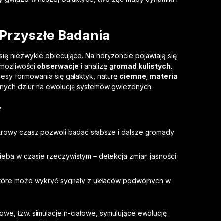
 Przyszłe Badania
ię niezwykle obiecująco. Na horyzoncie pojawiają się
 możliwości
obserwacje
i analizę
gromad kulistych
.
cesy formowania się galaktyk, naturę
ciemnej materia
nych dziur na ewolucję systemów gwiezdnych.
w
rowy czasz pozwoli badać słabsze i dalsze gromady
eba w czasie rzeczywistym – detekcja zmian jasności
 które może wykryć sygnały z układów podwójnych w
iowe, tzw.
simulacje n-ciałowe
, symulujące ewolucję