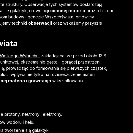
iste struktury. Obserwacje tych systemów dostarczają
się galaktyk, o ewolucji
ciemnej materia
oraz o historii
tawom budowy i genezie Wszechświata, omówimy
ujemy techniki
obserwacji
oraz wskażemy przyszłe
iata
Wielkiego Wybuchu
, zakładająca, że przed około 13,8
unktowej, ekstremalnie gęstej i gorącej przestrzeni.
gię, prowadząc do formowania się pierwszych cząstek,
lucji wpływa nie tylko na rozmieszczenie materii
nej materia
i
grawitacja
w kształtowaniu
 protony, neutrony i elektrony.
ów wodoru i helu.
a tworzenie się galaktyk.