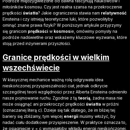
Podróże międzygwiezdne od dawna fascynują naukowców i
miłośników kosmosu. Czy jest realna szansa na przekroczenie
prędkości
światła
? Jakie ograniczenia stawia nam
relatywność
Einsteina i czy istnieją teoretyczne luki, które pozwoliłyby
ominąć znane prawa fizyki? W poniższym artykule przyjrzymy
się granicom
prędkości
w
kosmos
ie, omówimy pomysły na
podróże nadświetlne oraz wskażemy kluczowe wyzwania, które
stoją przed inżynierami przyszłości.
Granice prędkości w wielkim
wszechświecie
W klasycznej mechanice ważną rolę odgrywała idea
nieskończonej przyspieszalności ciał, jednak odkrycie
szczególnej teorii względności przez Alberta Einsteina odmieniło
nasze pojmowanie ruchu. Zgodnie z tą
teorią
, żadna masa nie
może osiągnąć ani przekroczyć prędkości
światła
w próżni
(oznaczanej literą c). Dzieje się tak dlatego, że im bliżej tej
bariery się zbliżamy, tym więcej
energii
musimy włożyć, by
nadać ciału dodatkowe przyspieszenie. W praktyce oznacza to,
że osiągnięcie v = c wymagałoby wkładu energii nieskończonej,