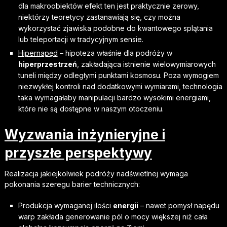
dla makroobiektów efekt ten jest praktycznie zerowy,
niektórzy teoretycy zastanawiają się, czy można
wykorzystać zjawiska podobne do kwantowego splątania
lub teleportacji w tradycyjnym sensie.
Hipernapęd
– hipoteza właśnie dla podróży w
hiperprzestrzeń
, zakładająca istnienie wielowymiarowych
tuneli między odległymi punktami kosmosu. Poza wymogiem
niezwykłej kontroli nad dodatkowymi wymiarami, technologia
taka wymagałaby manipulacji bardzo wysokimi energiami,
które nie są dostępne w naszym otoczeniu.
Wyzwania inżynieryjne i
przyszłe perspektywy
Realizacja jakiejkolwiek podróży nadświetlnej wymaga
pokonania szeregu barier technicznych:
Produkcja wymaganej ilości
energii
– nawet pomysł napędu
warp zakłada generowanie pól o mocy większej niż cała