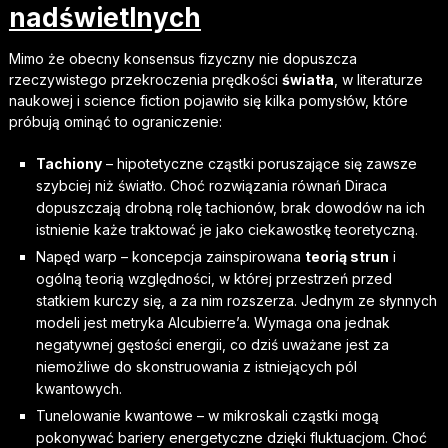
nadświetlnych
Mimo że obecny konsensus fizyczny nie dopuszcza
rzeczywistego przekroczenia prędkości
światła
, w literaturze
naukowej i science fiction pojawiło się kilka pomysłów, które
próbują ominąć to ograniczenie:
Tachiony
– hipotetyczne cząstki poruszające się zawsze
szybciej niż światło. Choć rozwiązania równań Diraca
dopuszczają drobną rolę tachionów, brak dowodów na ich
istnienie każe traktować je jako ciekawostkę teoretyczną.
Napęd warp – koncepcja zainspirowana
teorią strun
i
ogólną teorią względności, w której przestrzeń przed
statkiem kurczy się, a za nim rozszerza. Jednym ze słynnych
modeli jest metryka Alcubierre’a. Wymaga ona jednak
negatywnej gęstości energii, co dziś uważane jest za
niemożliwe do skonstruowania z istniejących pól
kwantowych.
Tunelowanie kwantowe – w mikroskali cząstki mogą
pokonywać bariery energetyczne dzięki fluktuacjom. Choć