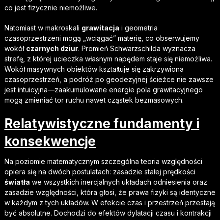
co jest fizycznie niemożliwe.
Natomiast w makroskali
grawitacja
i geometria
czasoprzestrzeni mogą „wciągać” materię, co obserwujemy
wokół
czarnych dziur
. Promień Schwarzschilda wyznacza
strefę, z której ucieczka własnym napędem staje się niemożliwa.
Wokół masywnych obiektów kształtuje się zakrzywiona
czasoprzestrzeń, a podróż po geodezyjnej ścieżce nie zawsze
jest intuicyjna—zaakumulowane energie pola grawitacyjnego
mogą zmieniać tor ruchu nawet cząstek bezmasowych.
Relatywistyczne fundamenty i
konsekwencje
Na poziomie matematycznym szczególna teoria względności
opiera się na dwóch postulatach: zasadzie stałej prędkości
światła
we wszystkich inercjalnych układach odniesienia oraz
zasadzie względności, która głosi, że prawa fizyki są identyczne
w każdym z tych układów. W efekcie czas i przestrzeń przestają
być absolutne. Dochodzi do efektów dylatacji czasu i kontrakcji