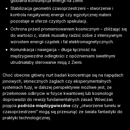
globalna konsumpcja energii na Ziemi.
Stabilizacja geometrii czasoprzestrzeni – stworzenie i
kontrola negatywnej energii czy egzotycznej materii
pozostaje w sferze czystych spekulacji.
Ochrona przed promieniowaniem kosmicznym – zbliżając się
do wartości c, statek musiałby radzić sobie z intensywnym
wzrostem energii cząstek i fal elektromagnetycznych.
Komunikacja i nawigacja – długa łączność na
międzygwiezdne odległości z opóźnieniami świetlnymi
utrudniałaby sterowanie misją z Ziemi.
Choć obecnie główny nurt badań koncentruje się na napędach
jonowych, słonecznych żaglach czy eksperymentalnych
systemach fuzji, w dalszej perspektywie możliwe jest, że
przełomowe odkrycie w fizyce kwantowej lub kosmologii
doprowadzi do rewizji fundamentalnych zasad. Wówczas
pojęcia
podróże międzygwiezdne
czy „otworzenie tunelu w
czasoprzestrzeni” mogą się przesunąć ze świata fantastyki do
praktyki technologicznej.