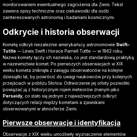
monitorowaniem ewentualnego zagrożenia dla Ziemi. Tekst
zawiera opisy techniczne oraz ciekawostki dla osób
zainteresowanych astronomią i badaniami kosmicznymi.
Odkrycie i historia obserwacji
Kometę odkryli niezależnie amerykańscy astronomowie
Swift–
Tuttle
— Lewis Swift i Horace Parnell Tuttle — w 1862 roku.
Nazwa komety łączy ich nazwiska, co jest standardową praktyką
w nazewnictwie komet. Po pierwszych obserwacjach w XIX
wieku kometa zniknęła z zasięgu obserwatoriów na kolejne
dziesiątki lat, by powrócić do uwagi naukowców przy kolejnych
przejściach w pobliżu Słońca. Odtworzenie jej orbity pozwoliło
powiązać ją z historycznym rojem meteorów znanym jako
Perseidy
, co stało się jednym z najważniejszych odkryć
dotyczących relacji między kometami a zjawiskami
obserwowanymi w atmosferze Ziemi.
Pierwsze obserwacje i identyfikacja
Obserwacje z XIX wieku umożliwiły wyznaczenie elementów