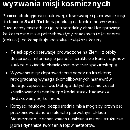
wyzwania misji kosmicznych
Pomimo atrakcyjności naukowej,
obserwacje
i planowanie misji
do komety
Swift–Tuttle
napotykają na konkretne wyzwania.
Duże nachylenie orbity i jej retrogradalny charakter sprawiają,
że kosmiczne misje potrzebowałyby znacznych ilości energii
(delta-v), co komplikuje logistykę i zwiększa koszty.
Teleskopy: obserwacje prowadzone na Ziemi i z orbity
dostarczają informacji o jasności, strukturze komy i ogonów,
a także o składzie chemicznym poprzez spektroskopię.
Wyzwania misji: doprowadzenie sondy na trajektorię
retrogradarną wymaga skomplikowanych manewrów i
dużego zapasu paliwa. Dlatego dotychczas nie został
zrealizowany żaden bezpośredni statek badawczy
dedykowany tej komecie.
Korzyści naukowe: bezpośrednia misja mogłaby przynieść
przełomowe dane o materiale pierwotnym Układu
Słonecznego, mechanizmach uwalniania materii, strukturze
jądra i dynamice tworzenia rojów meteorów.