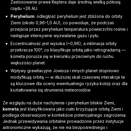
Zastosowanie prawa Keplera daje średnią wielką półosię
rzędu ~26 AU.
Peryhelium
: odległość peryhelium jest zbliżona do orbity
Ziemi (około 0,96–1,0 AU), co powoduje, że podczas
przejścia przez peryhelium temperatura powierzchni rośnie i
następuje intensywne wyzwalanie gazu i pyłu.
Eccentricalność jest wysoka (~0,96), a inklinacja orbity
przekracza 100°, co klasyfikuje orbitę jako retrogradarną —
kometa porusza się w kierunku przeciwnym do ruchu
większości planet.
Wpływy grawitacyjne Jowisza i innych planet stopniowo
modyfikują orbitę — w dłuższej skali czasowej interakcje te
są kluczowe dla oceny ewentualnego ryzyka kolizji oraz dla
kształtowania się strumienia meteoroidów.
Ze względu na duże nachylenie i peryhelium bliskie Ziemi,
kometa
jest klasyfikowana jako ciało krzyżujące orbitę Ziemi i
podlega obserwacjom w kontekście potencjalnego zagrożenia.
Jednak przewidywania orbitalne prowadzone przez instytucje
astronomiczne wykazują, że nie ma bezpośredniego i