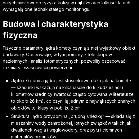
natychmiastowego ryzyka kolizji w najbliższych kilkuset latach —
wymagają one jednak stałego monitoringu.
Budowa i charakterystyka
fizyczna
Fizyczne parametry jądra komety czynią z niej wyjątkowy obiekt
badawczy. Obserwacje, w tym pomiary z teleskopów
naziemnych i analiz fotometrycznych, pozwoliły oszacować
rozmiary i właściwości powierzchni.
Jądro
: średnica jądra jest stosunkowo duża jak na kometę
— szacunki wskazują na kilkanaście do kilkudziesięciu
kilometrów średnicy (wartość często cytowana w literaturze
to około 26 km), co czyni ją jednym z największych znanych
obiektów tej klasy w pobliżu Ziemi.
Struktura: jądro przypomina „brudną śnieżkę” — składa się z
mieszaniny wody zamrożonej, lotnych związków takich jak
dwutlenek węgla i węglowodory, oraz pyłu i ciemnych
materiałów organików.