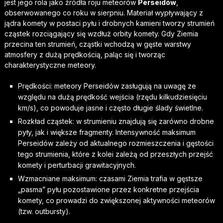
jest jego rola jako źródła roju meteorów
Perseidów
,
obserwowanego co roku w sierpniu. Materiał wypływający z
jądra komety w postaci pyłu i drobnych kamieni tworzy strumień
cząstek rozciągający się wzdłuż orbity komety. Gdy Ziemia
przecina ten strumień, cząstki wchodzą w gęste warstwy
atmosfery z dużą prędkością, paląc się i tworząc
charakterystyczne meteory.
Prędkości: meteory Perseidów zasługują na uwagę ze
względu na dużą prędkość wejścia (rzędu kilkudziesięciu
km/s), co powoduje jasne i często długie ślady świetlne.
Rozkład cząstek: w strumieniu znajdują się zarówno drobne
pyły, jak i większe fragmenty. Intensywność maksimum
Perseidów zależy od aktualnego rozmieszczenia i gęstości
tego strumienia, które z kolei zależą od przeszłych przejść
komety i perturbacji grawitacyjnych.
Wzmacniane maksimum: czasami Ziemia trafia w gęstsze
„pasma” pyłu pozostawione przez konkretne przejścia
komety, co prowadzi do zwiększonej aktywności meteorów
(tzw. outbursty).