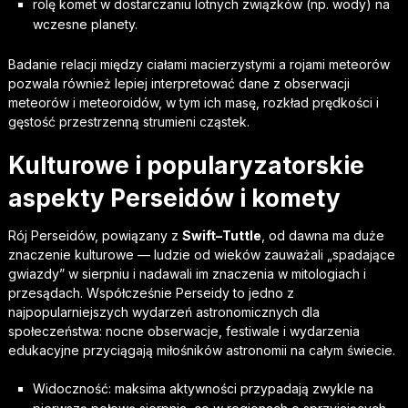
rolę komet w dostarczaniu lotnych związków (np. wody) na
wczesne planety.
Badanie relacji między ciałami macierzystymi a rojami meteorów
pozwala również lepiej interpretować dane z obserwacji
meteorów i meteoroidów, w tym ich masę, rozkład prędkości i
gęstość przestrzenną strumieni cząstek.
Kulturowe i popularyzatorskie
aspekty Perseidów i komety
Rój Perseidów, powiązany z
Swift–Tuttle
, od dawna ma duże
znaczenie kulturowe — ludzie od wieków zauważali „spadające
gwiazdy” w sierpniu i nadawali im znaczenia w mitologiach i
przesądach. Współcześnie Perseidy to jedno z
najpopularniejszych wydarzeń astronomicznych dla
społeczeństwa: nocne obserwacje, festiwale i wydarzenia
edukacyjne przyciągają miłośników astronomii na całym świecie.
Widoczność: maksima aktywności przypadają zwykle na