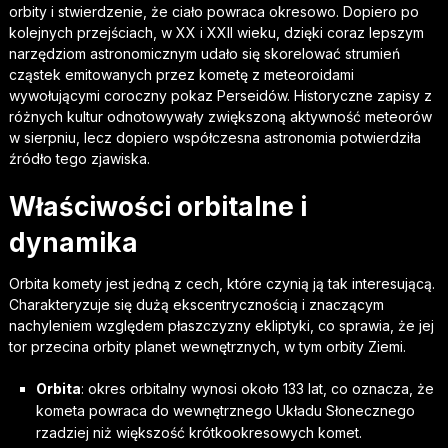
orbity i stwierdzenie, że ciało powraca okresowo. Dopiero po
kolejnych przejściach, w XX i XXII wieku, dzięki coraz lepszym
narzędziom astronomicznym udało się skorelować strumień
cząstek emitowanych przez kometę z meteoroidami
wywołującymi coroczny pokaz Perseidów. Historyczne zapisy z
różnych kultur odnotowywały zwiększoną aktywność meteorów
w sierpniu, lecz dopiero współczesna astronomia potwierdziła
źródło tego zjawiska.
Właściwości orbitalne i
dynamika
Orbita komety jest jedną z cech, które czynią ją tak interesującą.
Charakteryzuje się dużą ekscentrycznością i znaczącym
nachyleniem względem płaszczyzny ekliptyki, co sprawia, że jej
tor przecina orbity planet wewnętrznych, w tym orbity Ziemi.
Orbita
: okres orbitalny wynosi około 133 lat, co oznacza, że
kometa powraca do wewnętrznego Układu Słonecznego
rzadziej niż większość krótkookresowych komet.