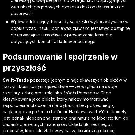
pierwszą połowę sierpnia, co w regionach o sprzyjających
warunkach pogodowych oznacza doskonałe warunki do
obserwacji.
Wpływ edukacyjny: Perseidy są często wykorzystywane w
popularyzacji nauki, ponieważ zjawisko jest łatwo dostępne
obserwacyjnie i umożliwia wprowadzenie tematów
dotyczących komet i Układu Słonecznego.
Podsumowanie i spojrzenie w
przyszłość
Swift–Tuttle
pozostaje jednym z najciekawszych obiektów w
naszym kosmicznym sąsiedztwie — ze względu na swoje
rozmiary, orbitę oraz rolę jako źródła Perseidów. Choć
klasyfikowana jako obiekt, który należy monitorować,
współczesne obliczenia nie wykazują bezpośredniego,
naglącego zagrożenia dla Ziemi. Naukowa wartość tej komety
jest jednak nieoceniona: stanowi ona naturalne laboratorium do
badania pierwotnych materiałów Układu Słonecznego i
procesów, które ukształtowały naszą kosmiczną okolicę.