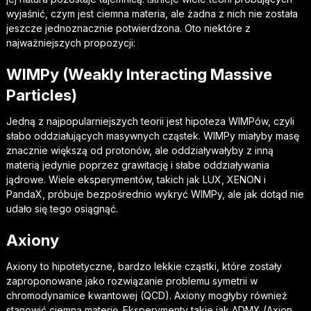
wyjaśnić, czym jest ciemna materia, ale żadna z nich nie została
jeszcze jednoznacznie potwierdzona. Oto niektóre z
najważniejszych propozycji:
WIMPy (Weakly Interacting Massive
Particles)
Jedną z najpopularniejszych teorii jest hipoteza WIMPów, czyli
słabo oddziałujących masywnych cząstek. WIMPy miałyby masę
znacznie większą od protonów, ale oddziaływałyby z inną
materią jedynie poprzez grawitację i słabe oddziaływania
jądrowe. Wiele eksperymentów, takich jak LUX, XENON i
PandaX, próbuje bezpośrednio wykryć WIMPy, ale jak dotąd nie
udało się tego osiągnąć.
Axiony
Axiony to hipotetyczne, bardzo lekkie cząstki, które zostały
zaproponowane jako rozwiązanie problemu symetrii w
chromodynamice kwantowej (QCD). Axiony mogłyby również
stanowić ciemną materię. Eksperymenty takie jak ADMX (Axion