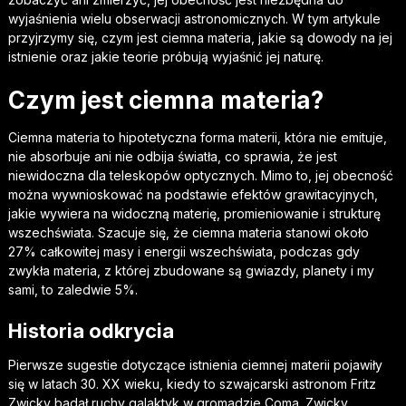
wyjaśnienia wielu obserwacji astronomicznych. W tym artykule
przyjrzymy się, czym jest ciemna materia, jakie są dowody na jej
istnienie oraz jakie teorie próbują wyjaśnić jej naturę.
Czym jest ciemna materia?
Ciemna materia to hipotetyczna forma materii, która nie emituje,
nie absorbuje ani nie odbija światła, co sprawia, że jest
niewidoczna dla teleskopów optycznych. Mimo to, jej obecność
można wywnioskować na podstawie efektów grawitacyjnych,
jakie wywiera na widoczną materię, promieniowanie i strukturę
wszechświata. Szacuje się, że ciemna materia stanowi około
27% całkowitej masy i energii wszechświata, podczas gdy
zwykła materia, z której zbudowane są gwiazdy, planety i my
sami, to zaledwie 5%.
Historia odkrycia
Pierwsze sugestie dotyczące istnienia ciemnej materii pojawiły
się w latach 30. XX wieku, kiedy to szwajcarski astronom Fritz
Zwicky badał ruchy galaktyk w gromadzie Coma. Zwicky