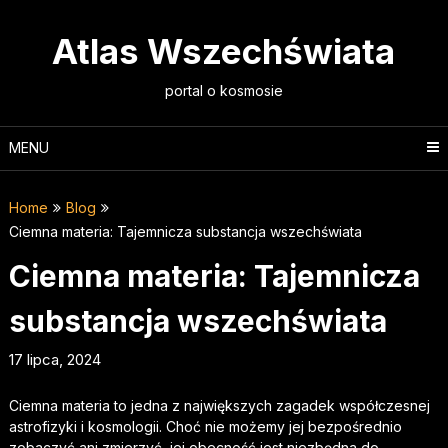
Skip
to
Atlas Wszechświata
content
portal o kosmosie
MENU
Home
Blog
Ciemna materia: Tajemnicza substancja wszechświata
Ciemna materia: Tajemnicza
substancja wszechświata
17 lipca, 2024
Ciemna materia to jedna z największych zagadek współczesnej
astrofizyki i kosmologii. Choć nie możemy jej bezpośrednio
zobaczyć ani zmierzyć, jej obecność jest niezbędna do